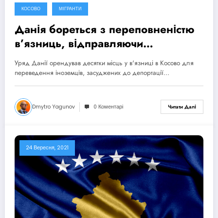
КОСОВО
МІГРАНТИ
Данія бореться з переповненістю
в’язниць, відправляючи
ув’язнених до Косово
Уряд Данії орендував десятки місць у в'язниці в Косово для
переведення іноземців, засуджених до депортації…
Dmytro Yagunov
0 Коментарі
Читати Далі
24 Вересня, 2021