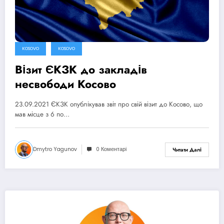
KOSOVO
KOSOVO
Візит ЄКЗК до закладів
несвободи Косово
23.09.2021 ЄКЗК опублікував звіт про свій візит до Косово, що
мав місце з 6 по…
Dmytro Yagunov
0 Коментарі
Читати Далі