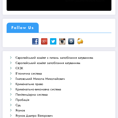
Follow Us
Європейський комітет з питань запобігання катуванням
Європейський комітет запобігання катуванням
ЄКЗК
В’язнична система
Гнатовський Микола Миколайович
Кримінальне право
Кримінально-виконавча система
Пенітенціарна система
Пробація
Суд
Ягунов
Ягунов Дмитро Вікторович