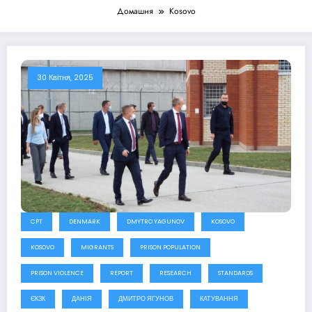
Домашня
Kosovo
30 Квітня, 2025
CPT
DENMARK
DMYTRO YAGUNOV
KOSOVO
KOSOVO
MIGRANTS
PRISON POPULATION
PRISON VIOLENCE
REPORT
RESEARCH
STANDARDS
ЄКЗК
ДАНІЯ
ДМИТРО ЯГУНОВ
КАТУВАННЯ