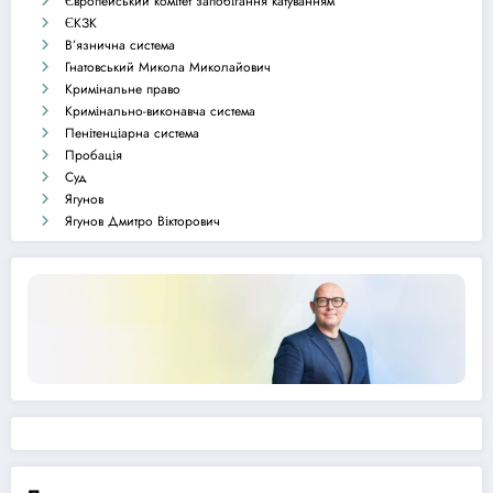
Європейський комітет запобігання катуванням
ЄКЗК
В’язнична система
Гнатовський Микола Миколайович
Кримінальне право
Кримінально-виконавча система
Пенітенціарна система
Пробація
Суд
Ягунов
Ягунов Дмитро Вікторович