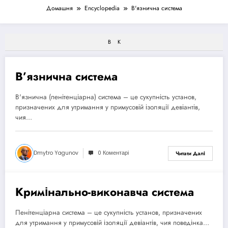
Домашня
Encyclopedia
В'язнична система
В
К
В’язнична система
12 Травня, 2025
В'язнична (пенітенціарна) система – це сукупність установ,
призначених для утримання у примусовій ізоляції девіантів,
чия…
Dmytro Yagunov
0 Коментарі
Читати Далі
Кримінально-виконавча система
16 Травня, 2025
Пенітенціарна система – це сукупність установ, призначених
для утримання у примусовій ізоляції девіантів, чия поведінка…