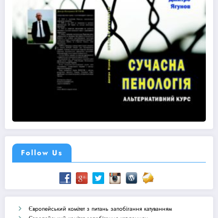
Follow Us
Європейський комітет з питань запобігання катуванням