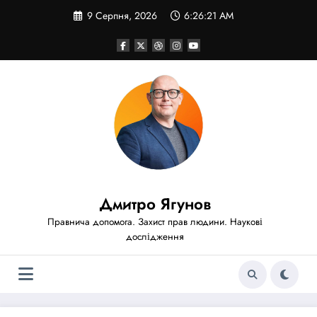
Перейти
9 Серпня, 2026
6:26:23 AM
до
вмісту
Дмитро Ягунов
Правнича допомога. Захист прав людини. Наукові
дослідження