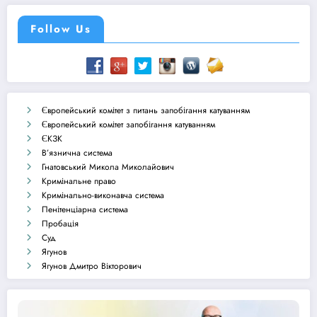
Follow Us
Європейський комітет з питань запобігання катуванням
Європейський комітет запобігання катуванням
ЄКЗК
В’язнична система
Гнатовський Микола Миколайович
Кримінальне право
Кримінально-виконавча система
Пенітенціарна система
Пробація
Суд
Ягунов
Ягунов Дмитро Вікторович