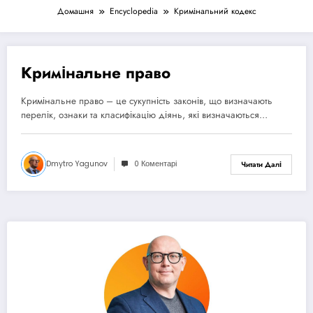
Домашня
Encyclopedia
Кримінальний кодекс
Кримінальне право
12 Травня, 2025
Кримінальне право – це сукупність законів, що визначають
перелік, ознаки та класифікацію діянь, які визначаються…
Dmytro Yagunov
0 Коментарі
Читати Далі