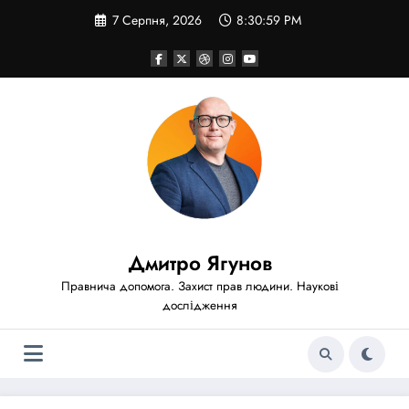
Перейти
7 Серпня, 2026
8:31:01 PM
до
вмісту
Дмитро Ягунов
Правнича допомога. Захист прав людини. Наукові
дослідження