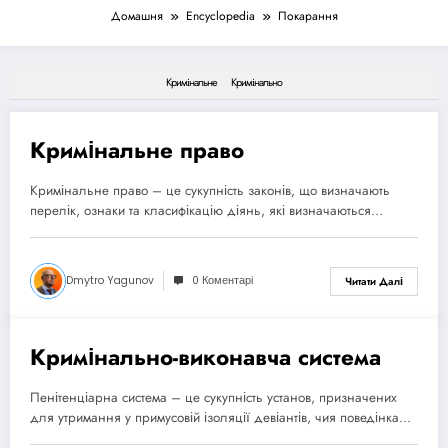
Домашня
Encyclopedia
Покарання
Кримінальне
Кримінально
Кримінальне право
12 Травня, 2025
Кримінальне право – це сукупність законів, що визначають
перелік, ознаки та класифікацію діянь, які визначаються…
Dmytro Yagunov
0 Коментарі
Читати Далі
Кримінально-виконавча система
16 Травня, 2025
Пенітенціарна система – це сукупність установ, призначених
для утримання у примусовій ізоляції девіантів, чия поведінка…