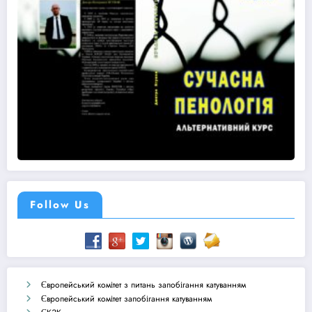
Follow Us
Європейський комітет з питань запобігання катуванням
Європейський комітет запобігання катуванням