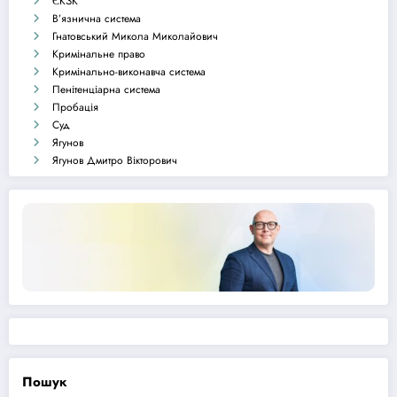
ЄКЗК
В’язнична система
Гнатовський Микола Миколайович
Кримінальне право
Кримінально-виконавча система
Пенітенціарна система
Пробація
Суд
Ягунов
Ягунов Дмитро Вікторович
Пошук