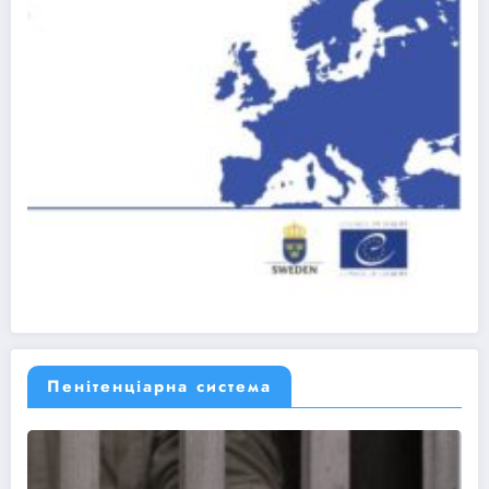
Пенітенціарна система