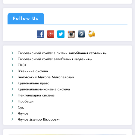
Follow Us
Європейський комітет з питань запобігання катуванням
Європейський комітет запобігання катуванням
ЄКЗК
В’язнична система
Гнатовський Микола Миколайович
Кримінальне право
Кримінально-виконавча система
Пенітенціарна система
Пробація
Суд
Ягунов
Ягунов Дмитро Вікторович