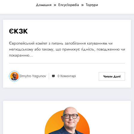
Домашня
Encyclopedia
Тортури
ЄКЗК
12 Травня, 2025
Європейський комітет з питань запобігання катуванням чи
нелюдському або такому, що принижує гідність, поводженню чи
покаранню…
Dmytro Yagunov
0 Коментарі
Читати Далі