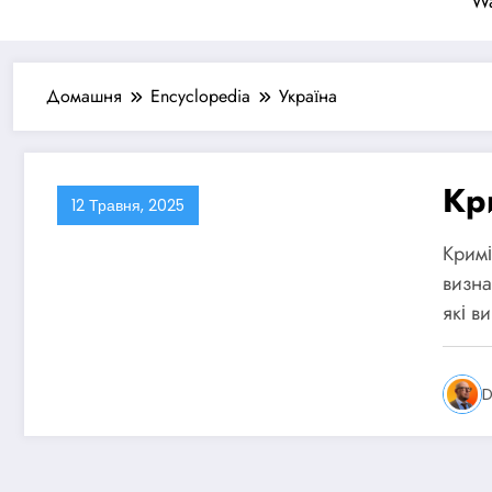
Wa
Домашня
Encyclopedia
Україна
Кр
12 Травня, 2025
Кримі
визна
які в
D