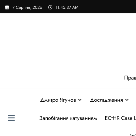
Перейти
7 Серпня, 2026
11:45:38 AM
до
вмісту
Прав
Дмитро Ягунов
Дослідження
Запобігання катуванням
ECtHR Case 