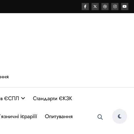
ення
 в ЄСПЛ
Стандарти ЄКЗК
язничні ієрарїії
Опитування