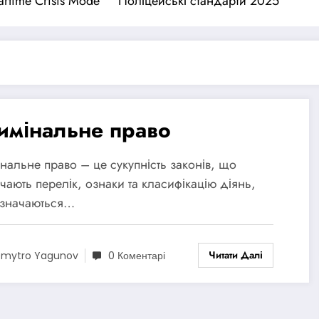
rtime Crisis Mode
Поліцейські стандарти 2025
имінальне право
нальне право – це сукупність законів, що
чають перелік, ознаки та класифікацію діянь,
изначаються…
Читати Далі
mytro Yagunov
0 Коментарі