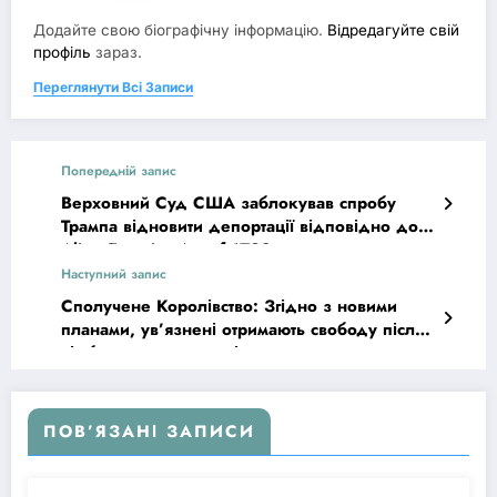
Додайте свою біографічну інформацію.
Відредагуйте свій
профіль
зараз.
Переглянути Всі Записи
Попередній запис
Верховний Суд США заблокував спробу
Трампа відновити депортації відповідно до
Alien Enemies Act of 1798
Наступний запис
Сполучене Королівство: Згідно з новими
планами, ув’язнені отримають свободу після
відбуття третини терміну покарання
ПОВ’ЯЗАНІ ЗАПИСИ