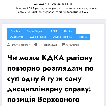
Домашня
Судова практика
Чи може КДКА регіону повторно розглядати по суті одну й ту ж
саму дисциплінарну справу: позиція Верховного Суду
Case Law
Dmytro Yagunov
ECHR
Ukraine
Адвокатура
Дмитро Ягунов
Судова Практика
Україна
Dmytro Yagunov
17 Травня, 2025
0 Коментарі
Чи може КДКА регіону
повторно розглядати по
суті одну й ту ж саму
дисциплінарну справу:
позиція Верховного