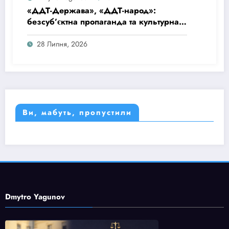
«ДДТ-Держава», «ДДТ-народ»:
безсуб’єктна пропаганда та культурна
матриця імперської покірності
28 Липня, 2026
Ви, мабуть, пропустили
Dmytro Yagunov