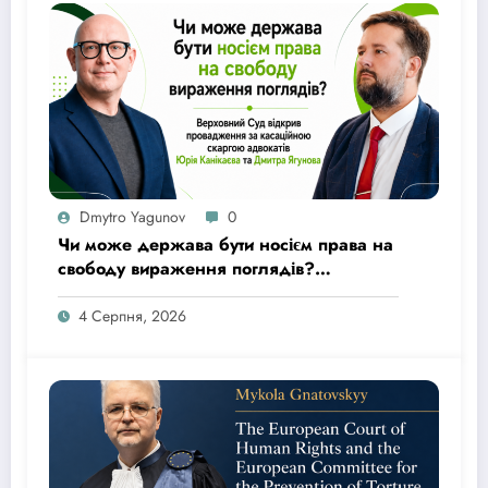
Dmytro Yagunov
0
Чи може держава бути носієм права на
свободу вираження поглядів?
Верховний Суд відкрив провадження
за касаційною скаргою адвокатів Юрія
4 Серпня, 2026
Канікаєва та Дмитра Ягунова