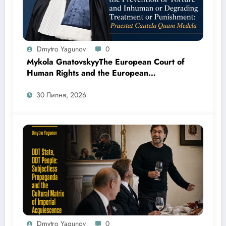
Dmytro Yagunov
0
Mykola GnatovskyyThe European Court of
Human Rights and the European
Committee for the Prevention of Torture
and Inhuman or Degrading Treatment or
30 Липня, 2026
Punishment: Praestat Cautela Quam
Medela
Dmytro Yagunov
0