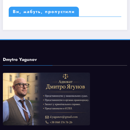
Ви, мабуть, пропустили
Dmytro Yagunov