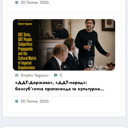
and Inhuman or Degrading Treatment or
30 Липня, 2026
Punishment: Praestat Cautela Quam
Medela
Dmytro Yagunov
0
«ДДТ-Держава», «ДДТ-народ»:
безсуб’єктна пропаганда та культурна
матриця імперської покірності
28 Липня, 2026