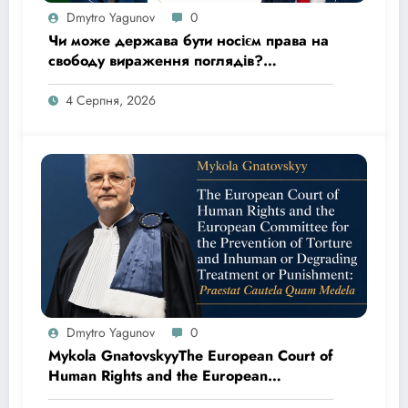
Dmytro Yagunov
0
Чи може держава бути носієм права на
свободу вираження поглядів?
Верховний Суд відкрив провадження
за касаційною скаргою адвокатів Юрія
4 Серпня, 2026
Канікаєва та Дмитра Ягунова
Dmytro Yagunov
0
Mykola GnatovskyyThe European Court of
Human Rights and the European
Committee for the Prevention of Torture