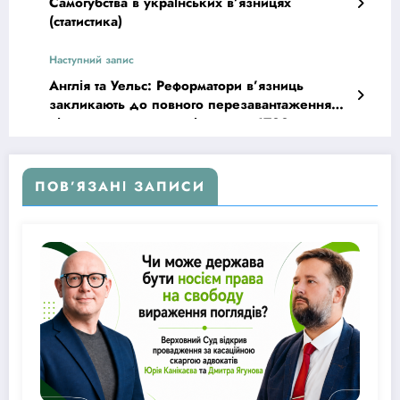
Самогубства в українських в’язницях
(статистика)
Наступний запис
Англія та Уельс: Реформатори в’язниць
закликають до повного перезавантаження
після дострокового звільнення 1700
ув’язнених
ПОВ’ЯЗАНІ ЗАПИСИ