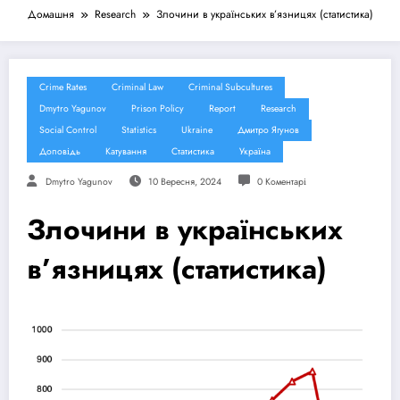
Домашня
Research
Злочини в українських в’язницях (статистика)
Crime Rates
Criminal Law
Criminal Subcultures
Dmytro Yagunov
Prison Policy
Report
Research
Social Control
Statistics
Ukraine
Дмитро Ягунов
Доповідь
Катування
Статистика
Україна
Dmytro Yagunov
10 Вересня, 2024
0 Коментарі
Злочини в українських
в’язницях (статистика)