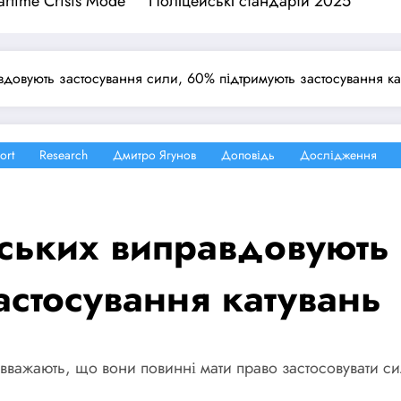
rtime Crisis Mode
Поліцейські стандарти 2025
вдовують застосування сили, 60% підтримують застосування ка
ort
Research
Дмитро Ягунов
Доповідь
Дослідження
ських виправдовують 
стосування катувань
в вважають, що вони повинні мати право застосовувати 