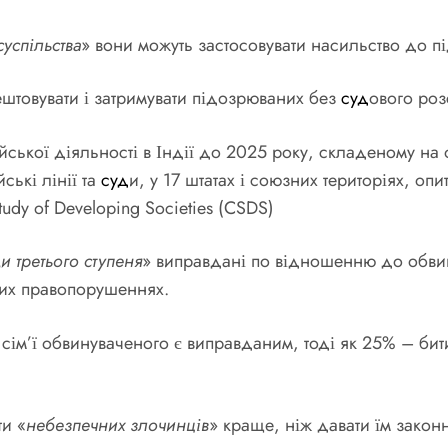
успільства
» вони можуть застосовувати насильство до п
штовувати і затримувати підозрюваних без
суд
ового роз
ейської діяльності в Індії до 2025 року, складеному на
ські лінії та
суд
и, у 17 штатах і союзних територіях, о
tudy of Developing Societies (CSDS)
и третього ступеня
» виправдані по відношенню до обвин
них правопорушеннях.
ім’ї обвинуваченого є виправданим, тоді як 25% – бити
ти «
небезпечних злочинців
» краще, ніж давати їм зако