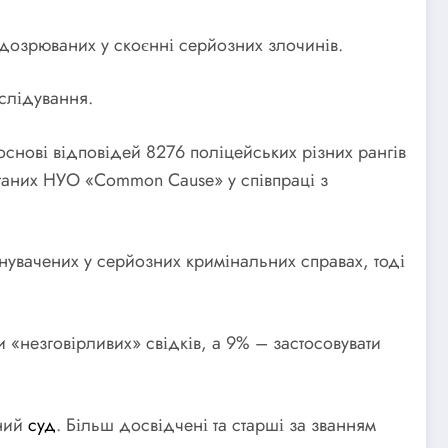
ідозрюваних у скоєнні серйозних злочинів.
слідування.
 основі відповідей 8276 поліцейських різних рангів
питаних НУО «Common Cause» у співпраці з
увачених у серйозних кримінальних справах, тоді
 «незговірливих» свідків, а 9% – застосовувати
нний
суд
. Більш досвідчені та старші за званням