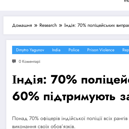
Wa
Домашня
Research
Індія: 70% поліцейських випра
Dmytro Yagunov
India
Police
Prison Violence
Rep
0 Коментарі
Індія: 70% поліцей
60% підтримують за
Понад 70% офіцерів індійської поліції всіх рангі
виконання своїх обов’язків.