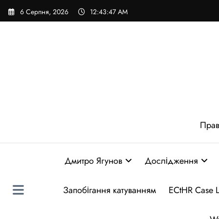
Перейти
6 Серпня, 2026
12:43:48 AM
до
вмісту
Прав
Дмитро Ягунов
Дослідження
Запобігання катуванням
ECtHR Case 