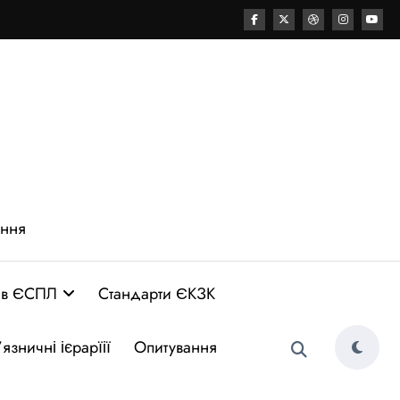
ення
 в ЄСПЛ
Стандарти ЄКЗК
язничні ієрарїії
Опитування