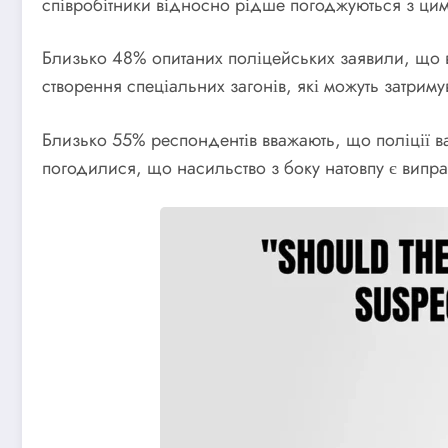
співробітники відносно рідше погоджуються з ци
Близько 48% опитаних поліцейських заявили, що в
створення спеціальних загонів, які можуть затрим
Близько 55% респондентів вважають, що поліції в
погодилися, що насильство з боку натовпу є випр