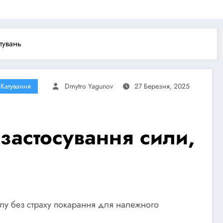
тувань
Катування
Dmytro Yagunov
27 Березня, 2025
застосування сили,
силу без страху покарання для належного