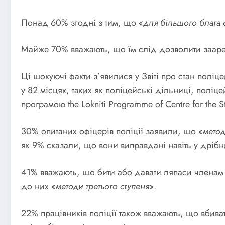
Понад 60% згодні з тим, що «
для більшого блага с
Майже 70% вважають, що їм слід дозволити зааре
Ці шокуючі факти з’явилися у Звіті про стан поліц
у 82 місцях, таких як поліцейські дільниці, поліцей
програмою the Lokniti Programme of Centre for the S
30% опитаних офіцерів поліції заявили, що «
метод
як 9% сказали, що вони виправдані навіть у дріб
41% вважають, що бити або давати ляпаси членам с
до них «
методи третього ступеня
».
22% працівників поліції також вважають, що вбива