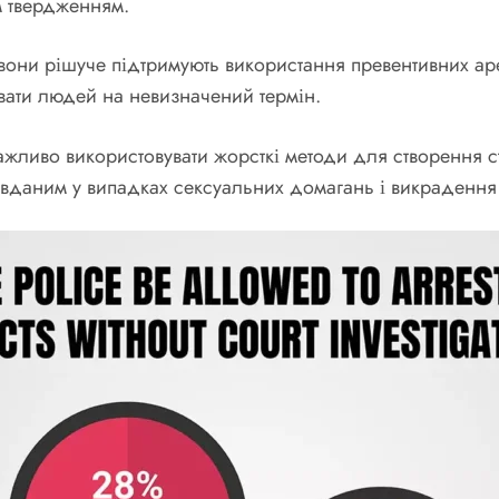
м твердженням.
они рішуче підтримують використання превентивних ар
увати людей на невизначений термін.
ажливо використовувати жорсткі методи для створення с
авданим у випадках сексуальних домагань і викрадення 