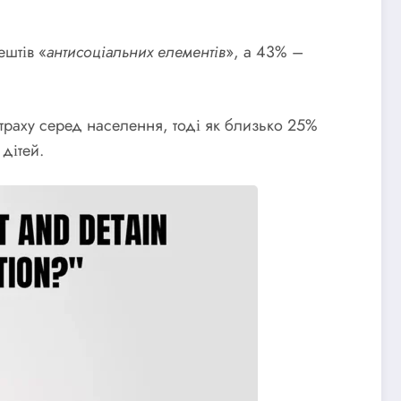
ештів «
антисоціальних елементів
», а 43% –
траху серед населення, тоді як близько 25%
дітей.