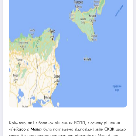
Крім того, як і в багатьох рішеннях ЄСПЛ, в основу рішення
«
Feilazoo v. Malta
» було покладено відповідні звіти
ЄКЗК
щодо
ситуації з неналежним утриманням мігрантів на Мальті, що