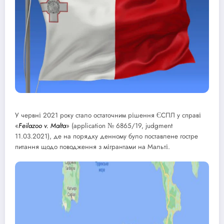
У червні 2021 року стало остаточним рішення ЄСПЛ у справі
«
Feilazoo v. Malta
» (application № 6865/19, judgment
11.03.2021), де на порядку денному було поставлене гостре
питання щодо поводження з мігрантами на Мальті.