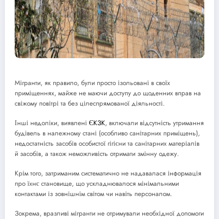
Мігранти, як правило, були просто ізольовані в своїх
приміщеннях, майже не маючи доступу до щоденних вправ на
свіжому повітрі та без цілеспрямованої діяльності.
Інші недоліки, виявлені
ЄКЗК
, включали відсутність утримання
будівель в належному стані (особливо санітарних приміщень),
недостатність засобів особистої гігієни та санітарних матеріалів
й засобів, а також неможливість отримати змінну одежу.
Крім того, затриманим систематично не надавалася інформація
про їхнє становище, що ускладнювалося мінімальними
контактами із зовнішнім світом чи навіть персоналом.
Зокрема, вразливі мігранти не отримували необхідної допомоги