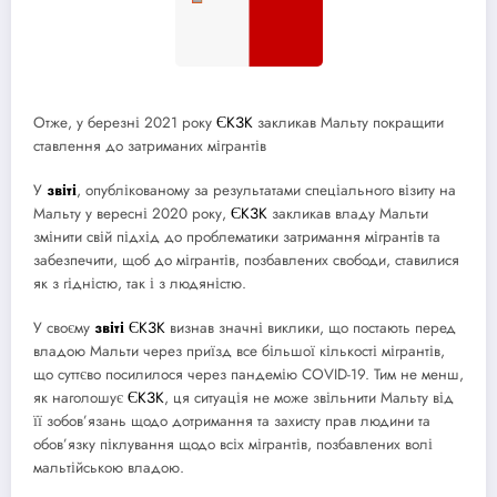
Отже, у березні 2021 року
ЄКЗК
закликав Мальту покращити
ставлення до затриманих мігрантів
У
звіті
, опублікованому за результатами спеціального візиту на
Мальту у вересні 2020 року,
ЄКЗК
закликав владу Мальти
змінити свій підхід до проблематики затримання мігрантів та
забезпечити, щоб до мігрантів, позбавлених свободи, ставилися
як з гідністю, так і з людяністю.
У своєму
звіті
ЄКЗК
визнав значні виклики, що постають перед
владою Мальти через приїзд все більшої кількості мігрантів,
що суттєво посилилося через пандемію COVID-19. Тим не менш,
як наголошує
ЄКЗК
, ця ситуація не може звільнити Мальту від
її зобов’язань щодо дотримання та захисту прав людини та
обов’язку піклування щодо всіх мігрантів, позбавлених волі
мальтійською владою.