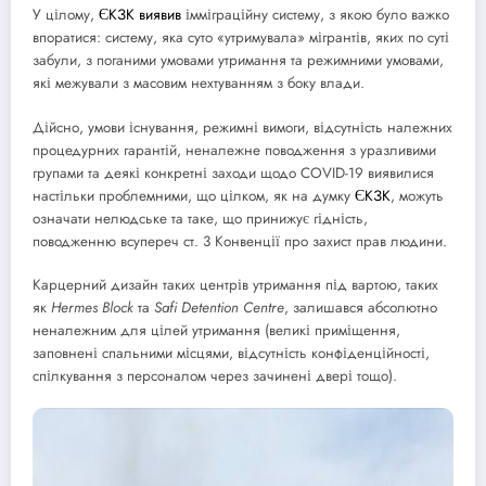
У цілому,
ЄКЗК
виявив
імміграційну систему, з якою було важко
впоратися: систему, яка суто «утримувала» мігрантів, яких по суті
забули, з поганими умовами утримання та режимними умовами,
які межували з масовим нехтуванням з боку влади.
Дійсно, умови існування, режимні вимоги, відсутність належних
процедурних гарантій, неналежне поводження з уразливими
групами та деякі конкретні заходи щодо COVID-19 виявилися
настільки проблемними, що цілком, як на думку
ЄКЗК
, можуть
означати нелюдське та таке, що принижує гідність,
поводженню всупереч ст. 3 Конвенції про захист прав людини.
Карцерний дизайн таких центрів утримання під вартою, таких
як
Hermes Block
та
Safi Detention Centre
, залишався абсолютно
неналежним для цілей утримання (великі приміщення,
заповнені спальними місцями, відсутність конфіденційності,
спілкування з персоналом через зачинені двері тощо).