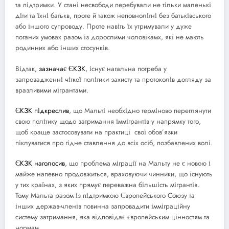
та підтримки. У стані несвободи перебували не тільки маленькі
діти та їхні батькв, проте й також неповнолітні без батьківського
або іншого супроводу. Проте навіть їх утримували у дуже
поганих умовах разом із дорослими чоловікамх, які не мають
родинних або інших стосунків.
Відтак,
зазначає ЄКЗК
, існує нагальна потреба у
запровадженні чіткої політики захисту та протоколів догляду за
вразливими мігрантами.
ЄКЗК
підкреслив
, що Мальті необхідно терміново переглянути
свою політику щодо затримання іммігрантів у напрямку того,
щоб краще застосовувати на практиці свої обов’язки
піклуватися про гідне ставлення до всіх осіб, позбавлених волі.
ЄКЗК
наголосив
, що проблема міграції на Мальту не є новою і
майже напевно продовжиться, враховуючи чинники, що існують
у тих країнах, з яких прямує переважна більшість мігрантів.
Тому Мальта разом із підтримкою Європейського Союзу та
інших держав-членів повинна запровадити імміграційну
систему затримання, яка відповідає європейським цінностям та
нормам.