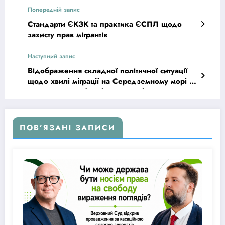
Попередній запис
Стандарти ЄКЗК та практика ЄСПЛ щодо
захисту прав мігрантів
Наступний запис
Відображення складної політичної ситуації
щодо хвилі міграції на Середземному морі у
рішенні ЄСПЛ («Feilazoo v. Malta»,
application № 6865/19, judgment 11.03.2021)
ПОВ’ЯЗАНІ ЗАПИСИ