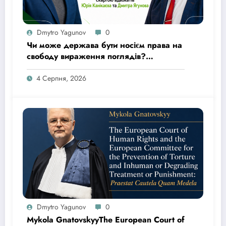
Dmytro Yagunov
0
Чи може держава бути носієм права на
свободу вираження поглядів?
Верховний Суд відкрив провадження
за касаційною скаргою адвокатів Юрія
4 Серпня, 2026
Канікаєва та Дмитра Ягунова
Dmytro Yagunov
0
Mykola GnatovskyyThe European Court of