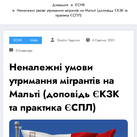
Домашня
ECHR
Неналежні умови утримання мігрантів на Мальті (доповідь ЄКЗК та
практика ЄСПЛ)
ECHR
Malta
Dmytro Yagunov
6 Серпня, 2021
0 Коментарі
Неналежні умови
утримання мігрантів на
Мальті (доповідь ЄКЗК
та практика ЄСПЛ)