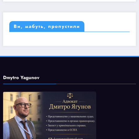
Ви, мабуть, пропустили
Dmytro Yagunov