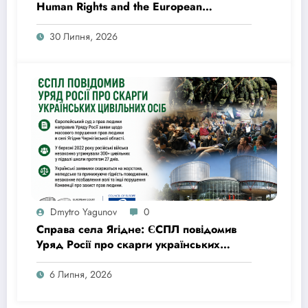
Human Rights and the European
Committee for the Prevention of Torture
and Inhuman or Degrading Treatment or
30 Липня, 2026
Punishment: Praestat Cautela Quam
Medela
Dmytro Yagunov
0
Справа села Ягідне: ЄСПЛ повідомив
Уряд Росії про скарги українських
цивільних осіб, яких місяць утримували
в підвалі школи
6 Липня, 2026