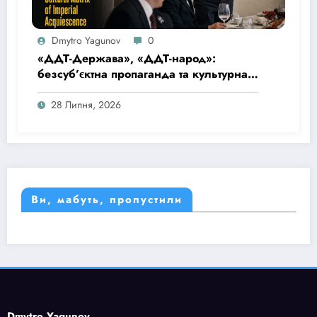
Dmytro Yagunov
0
«ДДТ-Держава», «ДДТ-народ»:
безсуб’єктна пропаганда та культурна
матриця імперської покірності
28 Липня, 2026
Ви, мабуть, пропустили
Dmytro Yagunov