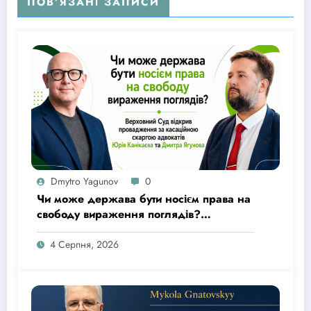
ПОВ’ЯЗАНІ ЗАПИСИ
Dmytro Yagunov
0
Чи може держава бути носієм права на
свободу вираження поглядів?
Верховний Суд відкрив провадження
за касаційною скаргою адвокатів Юрія
4 Серпня, 2026
Канікаєва та Дмитра Ягунова