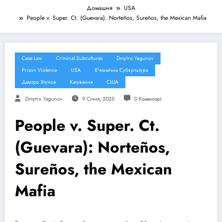
Домашня
USA
People v. Super. Ct. (Guevara): Norteños, Sureños, the Mexican Mafia
Case Law
Criminal Subcultures
Dmytro Yagunov
Prison Violence
USA
В'язнична Субкультура
Дмитро Ягунов
Катування
США
Dmytro Yagunov
9 Січня, 2025
0 Коментарі
People v. Super. Ct.
(Guevara): Norteños,
Sureños, the Mexican
Mafia