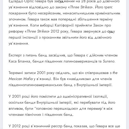
Едгардо Ортіс Гевара був за
суд
жений на 28 років до довічного
ув’язнення відповідно до закону «
Three Strikes
». Його третє
покарання було несерйозним, ненасильницьким кримінальним
злочином. Гевара також мав попередні збільшення терміну
ув’язнення. Коли виборці Каліфорнії прийняли Закон про
реформу «
Three Strikes
» 2012 року, Гевара звернувся до
суд
у
першої інстанції з проханням звільнити його від довічного
ув’язнення.
Експерт з питань банд засвідчив, що Гевара є дійсним членом
Каса Бланка, банди південних латиноамериканців та
Sureno
.
Тюремні записи 2001 року свідчать, що він співпрацював з
the
Mexican Mafia
у в’язниці. Він був «навідником» для членів
південнолатиноамериканських банд з Внутрішньої імперії.
У 2001 році його помістили до адміністративної ізоляції,
оскільки банди Внутрішньої імперії, які перебували під його
впливом, були “головною перешкодою» для перемир’я між
членами північних і південних банд.
У 2012 році в’язничний реєстр банд показав, що Гевара все ще