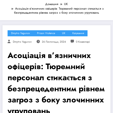
Домашня
UK
Асоціація в’язничних офіцерів: Тюремний персонал стикається з
безпрецедентним рівнем загроз з боку злочинних угруповань
Dmytro Yagunov
Prison Violence
UK
Катування
Dmytro Yagunov
26 Листопада, 2024
0 Коментарі
Асоціація в’язничних
офіцерів: Тюремний
персонал стикається з
безпрецедентним рівнем
загроз з боку злочинних
угруповань