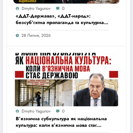
Dmytro Yagunov
0
«ДДТ-Держава», «ДДТ-народ»:
безсуб’єктна пропаганда та культурна
матриця імперської покірності
28 Липня, 2026
Dmytro Yagunov
0
В’язнична субкультура як національна
культура: коли в’язнична мова стає
державою