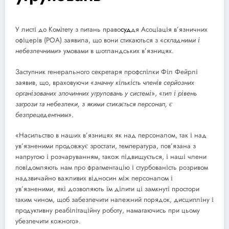
У листі до Комітету з питань право
суд
дя Асоціація в’язничних
офіцерів (POA) заявила, що вони стикаються з «
складними і
небезпечними
» умовами в шотландських в’язницях.
Заступник генерального секретаря профспілки Філ Фейрлі
заявив, що, враховуючи «
значну кількість членів серйозних
організованих злочинних угруповань у системі
», «
тип і рівень
загрози та небезпеки, з якими стикається персонал, є
безпрецедентним
».
«Насильство в наших в’язницях як над персоналом, так і над
ув’язненими продовжує зростати, температура, пов’язана з
напругою і розчаруванням, також підвищується, і наші члени
повідомляють нам про фрагментацію і стурбованість розривом
надзвичайно важливих відносин між персоналом і
ув’язненими, які дозволяють їм ділити ці замкнуті простори
таким чином, щоб забезпечити належний порядок, дисципліну і
продуктивну реабілітаційну роботу, намагаючись при цьому
убезпечити кожного».