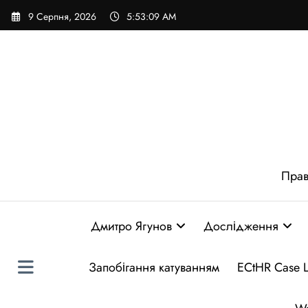
Перейти
9 Серпня, 2026
5:53:10 AM
до
вмісту
Прав
Дмитро Ягунов
Дослідження
Запобігання катуванням
ECtHR Case 