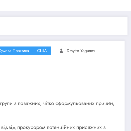
Судова Практика
США
Dmytro Yagunov
групи з поважних, чітко сформульованих причин,
 відвід прокурором потенційних присяжних з