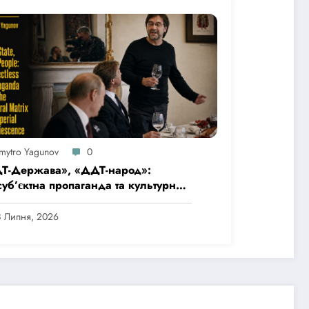
mytro Yagunov
0
Т-Держава», «ДДТ-народ»:
уб’єктна пропаганда та культурна
иця імперської покірності
8 Липня, 2026