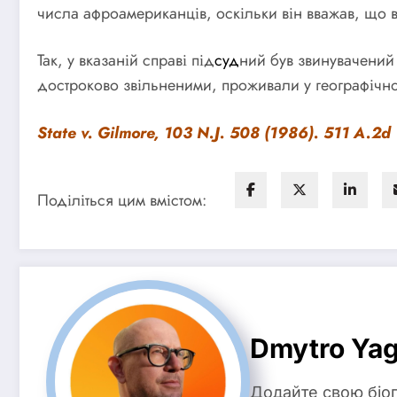
числа афроамериканців, оскільки він вважав, що 
Так, у вказаній справі під
суд
ний був звинувачений 
достроково звільненими, проживали у географічн
State v. Gilmore, 103 N.J. 508 (1986). 511 A.2d
Поділіться цим вмістом:
Dmytro Ya
Додайте свою біо