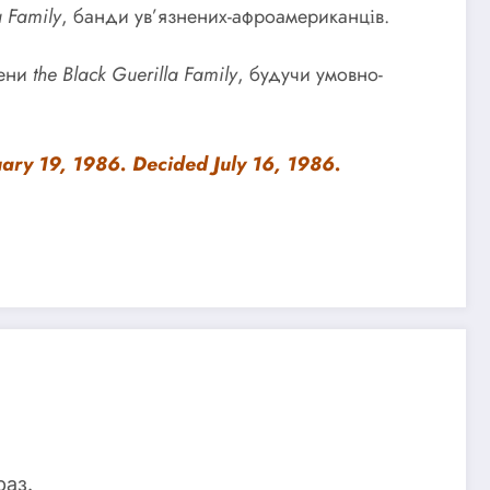
a Family
, банди ув’язнених-афроамериканців.
лени
the
Black Guerilla Family
, будучи умовно-
uary 19, 1986. Decided July 16, 1986.
раз.