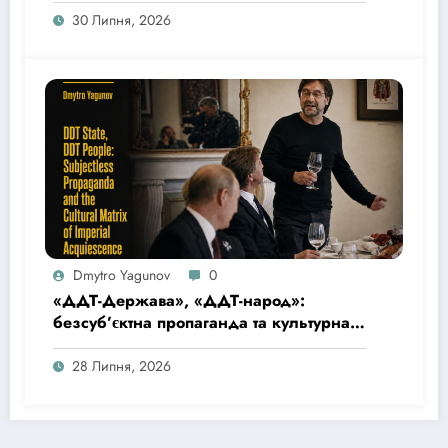
and Inhuman or Degrading Treatment or
30 Липня, 2026
Punishment: Praestat Cautela Quam
Medela
Dmytro Yagunov
0
«ДДТ-Держава», «ДДТ-народ»:
безсуб’єктна пропаганда та культурна
матриця імперської покірності
28 Липня, 2026