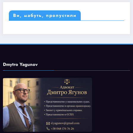
Ви, мабуть, пропустили
Dmytro Yagunov