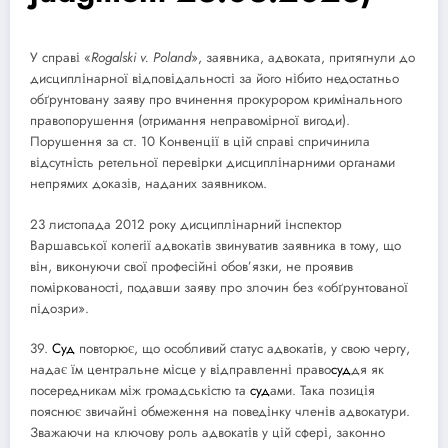
У справі «
Rogalski v. Poland
», заявника, адвоката, притягнули до
дисциплінарної відповідальності за його нібито недостатньо
обґрунтовану заяву про вчинення прокурором кримінального
правопорушення (отримання неправомірної вигоди).
Порушення за ст. 10 Конвенції в цій справі спричинила
відсутність ретельної перевірки дисциплінарними органами
непрямих доказів, наданих заявником.
23 листопада 2012 року дисциплінарний інспектор
Варшавської колегії адвокатів звинуватив заявника в тому, що
він, виконуючи свої професійні обов’язки, не проявив
поміркованості, подавши заяву про злочин без «обґрунтованої
підозри».
39.
Суд
повторює, що особливий статус адвокатів, у свою чергу,
надає їм центральне місце у відправленні право
суд
дя як
посередникам між громадськістю та
суд
ами. Така позиція
пояснює звичайні обмеження на поведінку членів адвокатури.
Зважаючи на ключову роль адвокатів у цій сфері, законно