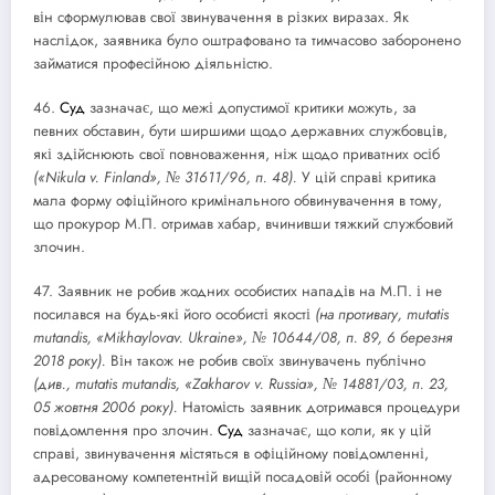
він сформулював свої звинувачення в різких виразах. Як
наслідок, заявника було оштрафовано та тимчасово заборонено
займатися професійною діяльністю.
46.
Суд
зазначає, що межі допустимої критики можуть, за
певних обставин, бути ширшими щодо державних службовців,
які здійснюють свої повноваження, ніж щодо приватних осіб
(«Nikula v. Finland», № 31611/96, п. 48).
У цій справі критика
мала форму офіційного кримінального обвинувачення в тому,
що прокурор М.П. отримав хабар, вчинивши тяжкий службовий
злочин.
47. Заявник не робив жодних особистих нападів на М.П. і не
посилався на будь-які його особисті якості
(на противагу, mutatis
mutandis, «Mikhaylovav. Ukraine», № 10644/08, п. 89, 6 березня
2018 року).
Він також не робив своїх звинувачень публічно
(див., mutatis mutandis, «Zakharov v. Russia», № 14881/03, п. 23,
05 жовтня 2006 року).
Натомість заявник дотримався процедури
повідомлення про злочин.
Суд
зазначає, що коли, як у цій
справі, звинувачення містяться в офіційному повідомленні,
адресованому компетентній вищій посадовій особі (районному