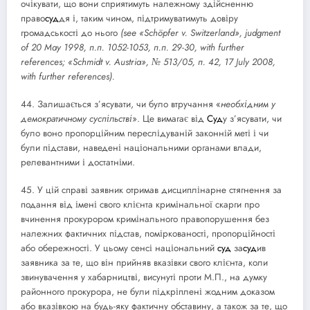
очікувати, що вони сприятимуть належному здійсненню
право
суд
дя і, таким чином, підтримуватимуть довіру
громадськості до нього
(see «Schöpfer v. Switzerland», judgment
of 20 May 1998, п.п. 1052-1053, п.п. 29-30, with further
references; «Schmidt v. Austria», № 513/05, п. 42, 17 July 2008,
with further references).
44. Залишається з’ясувати, чи було втручання «
необхідним у
демократичному суспільстві
». Це вимагає від
Суд
у з’ясувати, чи
було воно пропорційним переслідуваній законній меті і чи
були підстави, наведені національними органами влади,
релевантними і достатніми.
45. У цій справі заявник отримав дисциплінарне стягнення за
подання від імені свого клієнта кримінальної скарги про
вчинення прокурором кримінального правопорушення без
належних фактичних підстав, поміркованості, пропорційності
або обережності. У цьому сенсі національний
суд
за
суд
ив
заявника за те, що він прийняв вказівки свого клієнта, коли
звинувачення у хабарництві, висунуті проти М.П., на думку
районного прокурора, не були підкріплені жодним доказом
або вказівкою на будь-яку фактичну обставину, а також за те, що