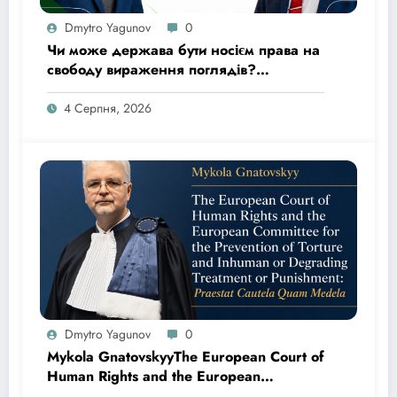
Dmytro Yagunov
0
Чи може держава бути носієм права на
свободу вираження поглядів?
Верховний Суд відкрив провадження
за касаційною скаргою адвокатів Юрія
4 Серпня, 2026
Канікаєва та Дмитра Ягунова
Dmytro Yagunov
0
Mykola GnatovskyyThe European Court of
Human Rights and the European
Committee for the Prevention of Torture