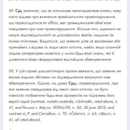
49.
Суд
зазначає, що за польським законодавством кожен, кому
стало відомо про вчинення кримінального правопорушення,
що переслідується
ex officio
, має громадянський обов’язок
повідомити про таке правопорушення. Більше того, адвокати не
несуть відповідальності за достовірність фактів, наданих їм
їхніми клієнтами. Видається, що заявник діяв за вказівками або
принаймні з відома та згоди свого клієнта, навіть якщо останній
згодом заперечував наявність у нього будь-яких знань, які б
дозволили йому сформулювати відповідне обвинувачення.
50. У цій справі дисциплінарні органи вважали, що заявник не
вказав жодних обставин на підтвердження висунутого ним
обвинувачення. Однак, на думку
Суд
у, правопорушення, про
яке заявник стверджував від імені свого клієнта, не було
повністю позбавлене будь-яких аргументів на підтримку його
версії подій
(contrast, mutatis mutandis, «Schmidt», cited above, п.
41, and Peruzzi v. Italy,no. 39294/09, п. 60, 30 June 2015; and
contrast «L.P. and Carvalho», п. 70; «Čeferin», п. 63; «Steur», п.
41, all cited above).