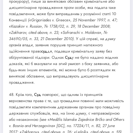
прокурору), лише за виняткових обставин кримінальне або
дисциплінарне провадження проти особи, яка подала таке
повідомлення, може бути виправданим у розумінні статті 10
Конвенції
(«Grigoriades v. Greece», 25 November 1997, п. 47;
«Kazakov v. Russia», № 1758/02, п. 29, 18 December 2008;
«Zakharov, cited above, п. 23; «Sofranschi v. Moldova», №
34690/05, п. 33, 21 December 2010).
У цій справі,
на думку
органів влади
, заявник порушив принцип належного
здійснення право
суд
дя, подавши кримінальну заяву без
обґрунтованої підозри. Однак
Суд
у не було надано жодних
доказів, які б вказували на злий умисел з боку заявника, або
будь-яких інших елементів, які можна було б розглядати як
виняткові обставини, що виправдовують дисциплінарне
провадження.
48. Крім того,
Суд
повторює, що одним із принципів
верховенства права є те, що громадяни повинні мати можливість
повідомляти компетентним державним органам про поведінку
державних службовців, яка, на їхню думку, є неправомірною
або незаконною
(see
«
Medžlis Islamske
Zajednice Brčko and Others
v. Bosnia and
Herzegovina
»
[GC], no. 17224/11,
п.
82, 27 June
2017;
«
Zakharov
»
, cited above,
п.
26
; «
Lešník
»
, cited above,
п.
5
5
).