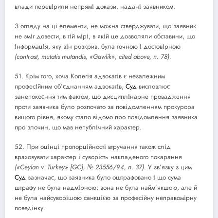
влади перевірили непрямі докази, надані заявником.
З огляду на ці елементи, не можна стверджувати, що заявник
не зміг довести, в тій мірі, в якій це дозволяли обставини, що
інформація, яку він розкрив, була точною і достовірною
(contrast, mutatis mutandis, «Gawlik», cited above, п. 78).
51. Крім того, хоча Колегія адвокатів є незалежним
професійним об’єднанням адвокатів,
Суд
висловлює
занепокоєння тим фактом, що дисциплінарне провадження
проти заявника було розпочато за повідомленням прокурора
вищого рівня, якому стало відомо про повідомлення заявника
про злочин, що мав непублічний характер.
52. При оцінці пропорційності втручання також слід
враховувати характер і суворість накладеного покарання
(«Ceylan v. Turkey» [
GC
], № 23556/94, п. 37).
У зв’язку з цим
Суд
зазначає, що заявника було оштрафовано і що сума
штрафу не була надмірною; вона не була найм’якшою, але й
не була найсуворішою санкцією за професійну неправомірну
поведінку.