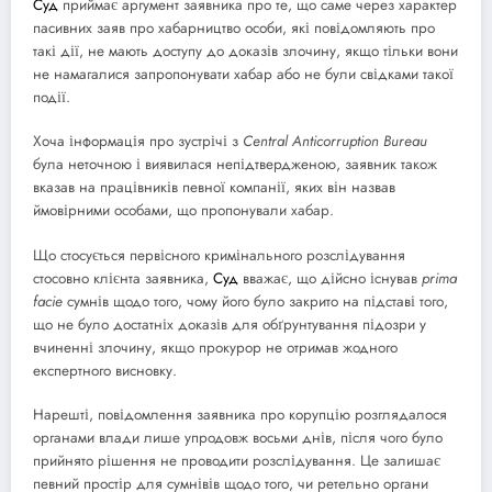
Суд
приймає аргумент заявника про те, що саме через характер
пасивних заяв про хабарництво особи, які повідомляють про
такі дії, не мають доступу до доказів злочину, якщо тільки вони
не намагалися запропонувати хабар або не були свідками такої
події.
Хоча інформація про зустрічі з
Central
Anticorruption
Bureau
була неточною і виявилася непідтвердженою, заявник також
вказав на працівників певної компанії, яких він назвав
ймовірними особами, що пропонували хабар.
Що стосується первісного кримінального розслідування
стосовно клієнта заявника,
Суд
вважає, що дійсно існував
prima
facie
сумнів щодо того, чому його було закрито на підставі того,
що не було достатніх доказів для обґрунтування підозри у
вчиненні злочину, якщо прокурор не отримав жодного
експертного висновку.
Нарешті, повідомлення заявника про корупцію розглядалося
органами влади лише упродовж восьми днів, після чого було
прийнято рішення не проводити розслідування. Це залишає
певний простір для сумнівів щодо того, чи ретельно органи