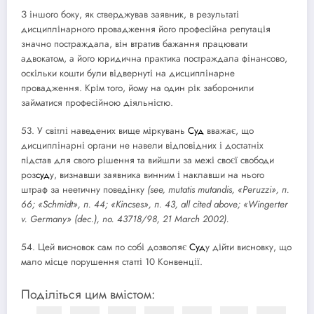
З іншого боку, як стверджував заявник, в результаті
дисциплінарного провадження його професійна репутація
значно постраждала, він втратив бажання працювати
адвокатом, а його юридична практика постраждала фінансово,
оскільки кошти були відвернуті на дисциплінарне
провадження. Крім того, йому на один рік заборонили
займатися професійною діяльністю.
53. У світлі наведених вище міркувань
Суд
вважає, що
дисциплінарні органи не навели відповідних і достатніх
підстав для свого рішення та вийшли за межі своєї свободи
роз
суд
у, визнавши заявника винним і наклавши на нього
штраф за неетичну поведінку
(see, mutatis mutandis, «Peruzzi», п.
66; «Schmidt», п. 44; «Kincses», п. 43, all cited above; «Wingerter
v. Germany» (dec.), no. 43718/98, 21 March 2002).
54. Цей висновок сам по собі дозволяє
Суд
у дійти висновку, що
мало місце порушення статті 10 Конвенції.
Поділіться цим вмістом: