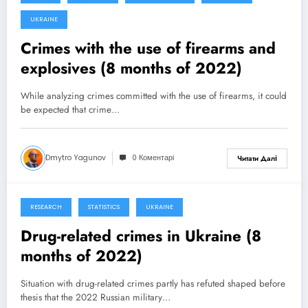
27 Вересня, 2022
UKRAINE
Crimes with the use of firearms and
explosives (8 months of 2022)
While analyzing crimes committed with the use of firearms, it could
be expected that crime…
Dmytro Yagunov
0 Коментарі
Читати Далі
RESEARCH
STATISTICS
UKRAINE
25 Вересня, 2022
Drug-related crimes in Ukraine (8
months of 2022)
Situation with drug-related crimes partly has refuted shaped before
thesis that the 2022 Russian military…