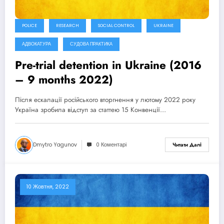
POLICE
RESEARCH
SOCIAL CONTROL
UKRAINE
АДВОКАТУРА
СУДОВА ПРАКТИКА
Pre-trial detention in Ukraine (2016
– 9 months 2022)
Після ескалації російського вторгнення у лютому 2022 року
Україна зробила відступ за статтею 15 Конвенції…
Dmytro Yagunov
0 Коментарі
Читати Далі
10 Жовтня, 2022