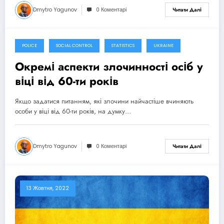
Dmytro Yagunov
0 Коментарі
Читати Далі
POLICE
SOCIAL CONTROL
STATISTICS
UKRAINE
14 Жовтня, 2022
Окремі аспекти злочинності осіб у
віці від 60-ти років
Якщо задатися питанням, які злочини найчастіше вчиняють
особи у віці від 60-ти років, на думку…
Dmytro Yagunov
0 Коментарі
Читати Далі
13 Жовтня, 2022