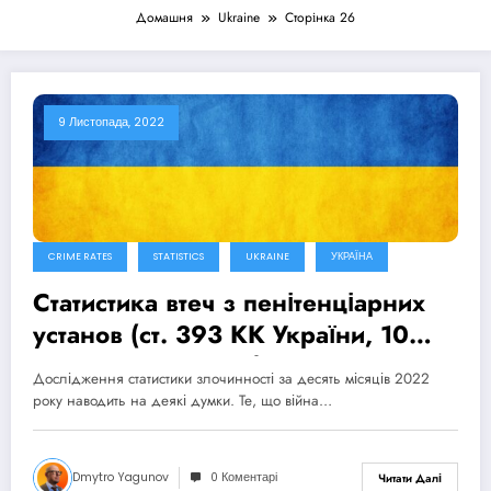
Домашня
Ukraine
Сторінка 26
9 Листопада, 2022
CRIME RATES
STATISTICS
UKRAINE
УКРАЇНА
Статистика втеч з пенітенціарних
установ (ст. 393 КК України, 10
місяців 2022 року)
Дослідження статистики злочинності за десять місяців 2022
року наводить на деякі думки. Те, що війна…
Dmytro Yagunov
0 Коментарі
Читати Далі