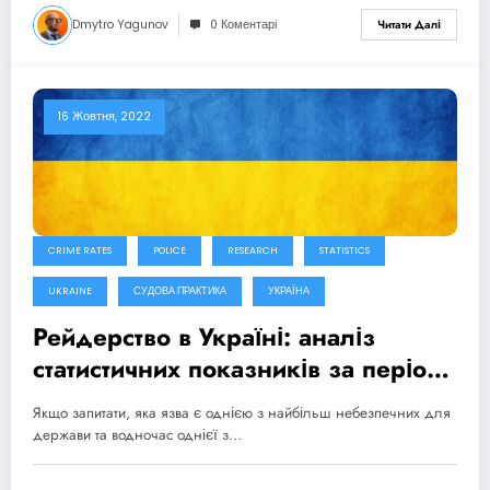
Dmytro Yagunov
0 Коментарі
Читати Далі
16 Жовтня, 2022
CRIME RATES
POLICE
RESEARCH
STATISTICS
UKRAINE
СУДОВА ПРАКТИКА
УКРАЇНА
Рейдерство в Україні: аналіз
статистичних показників за період
2013 – 9 місяців 2022
Якщо запитати, яка язва є однією з найбільш небезпечних для
держави та водночас однієї з…