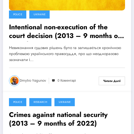
POLICE
UKRAINE
Intentional non-execution of the
court decision (2013 – 9 months of
2022)
Невиконання судових рішень було та залишається хронічною
проблемою українського правосуддя, про що неодноразово
зазначали і…
Dmytro Yagunov
0 Коментарі
Читати Далі
POLICE
RESEARCH
UKRAINE
9 Жовтня, 2022
Crimes against national security
(2013 – 9 months of 2022)