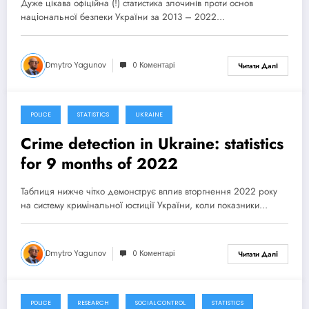
Дуже цікава офіційна (!) статистика злочинів проти основ
національної безпеки України за 2013 – 2022…
Dmytro Yagunov
0 Коментарі
Читати Далі
POLICE
STATISTICS
UKRAINE
7 Жовтня, 2022
Crime detection in Ukraine: statistics
for 9 months of 2022
Таблиця нижче чітко демонструє вплив вторгнення 2022 року
на систему кримінальної юстиції України, коли показники…
Dmytro Yagunov
0 Коментарі
Читати Далі
POLICE
RESEARCH
SOCIAL CONTROL
STATISTICS