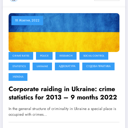
18 Жовтня, 2022
CRIME RATES
POLICE
RESEARCH
SOCIAL CONTROL
STATISTICS
UKRAINE
АДВОКАТУРА
СУДОВА ПРАКТИКА
УКРАЇНА
Corporate raiding in Ukraine: crime
statistics for 2013 – 9 months 2022
In the general structure of criminality in Ukraine a special place is
occupied with crimes…