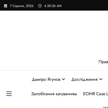
Перейти
7 Серпня, 2026
4:38:07 AM
до
вмісту
Прав
Дмитро Ягунов
Дослідження
Запобігання катуванням
ECtHR Case 