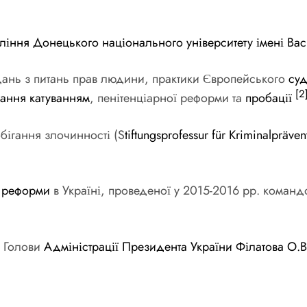
вління
Донецького національного університету імені Ва
дань з питань прав людини, практики Європейського
су
[2
гання катуванням
, пенітенціарної реформи та
пробації
бігання злочинності (S
tiftungsprofessur für Kriminalpräv
ї реформи
в Україні, проведеної у 2015-2016 рр. команд
а Голови
Адміністрації Президента України
Філатова О.В