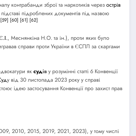
алу контрабанди зброї та наркотиків через
острів
 підставі підроблених документів під назвою
[59]
[60]
[61]
[62]
Є.І.
, Меснянкіна Н.О. та ін.), проти яких було
игравав справи проти України в ЄСПЛ за скаргами
 адвокатури як
суд
ів
у розумінні статті 6 Конвенції
Суд
у від 30 листопада 2023 року у справі
стоює ідею застосування Конвенції про захист прав
2009, 2010, 2015, 2019, 2021, 2023), у тому числі