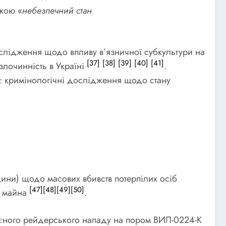
икою «
небезпечний стан
дослідження щодо впливу в’язничної субкультури на
[37]
[38]
[39]
[40]
[41]
злочинність в Україні
.
є кримінологічні дослідження щодо стану
дини) щодо масових вбивств потерпілих осіб
[47]
[48]
[49]
[50]
о майна
.
оєного рейдерського нападу на пором ВИЛ-0224-К