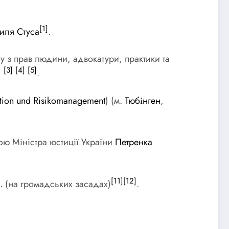
[1]
силя Стуса
.
д
у з прав людини, адвокатури, практики та
]
[3]
[4]
[5]
.
ention und Risikomanagement
) (м.
Тюбінген
,
ою Міністра юстиції України
Петренка
[11]
[12]
.
(на громадських засадах)
.