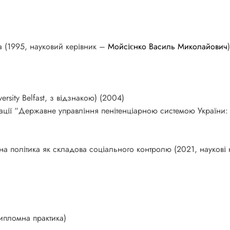
ва (1995, науковий керівник –
Мойсієнко Василь Миколайович
)
versity Belfast, з відзнакою) (2004)
ації “Державне управління пенітенціарною системою України: 
рна політика як складова соціального контролю (2021, наукові
ипломна практика)