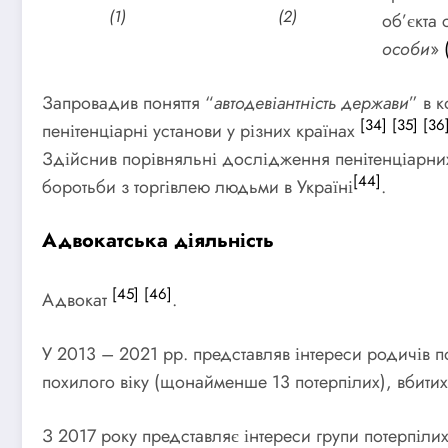
(1)
(2)
об’єкта
особи
»
Запровадив поняття “
автодевіантність держави
” в 
[34]
[35]
[36
пенітенціарні установи у різних країнах
Здійснив порівняльні дослідження пенітенціарни
[44]
боротьби з торгівлею людьми в Україні
.
Адвокатська діяльність
[45]
[46]
Адвокат
.
У 2013 – 2021 рр. представляв інтереси родичів п
похилого віку (щонайменше 13 потерпілих), вбитих
З 2017 року представляє інтереси групи потерпіли