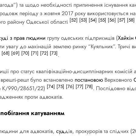
года”) та щодо необхідності припинення існування кан
одовж періоду з жовтня 2017 року використовується на
[52]
[53]
[54]
[55]
[56]
[57]
[58]
ого району Одеської області
уді з прав людини
групу одеських підприємців (
Хайкін 
и увагу до махінацій землею ринку “Куяльник”. Тричі в
[68]
[69]
[70]
[71]
[72]
[73]
.
ції про статус кваліфікаційно-дисциплінарних комісій
врешті-решт було встановлено
постановою
Верховного
[74]
[75]
[76]
[77]
[78]
№ К/990/28651/22)
. Послідовно від
дженнях проти адвокатів.
апобігання катуванням
в людини для адвокатів,
суд
дів, прокурорів та слідчих (