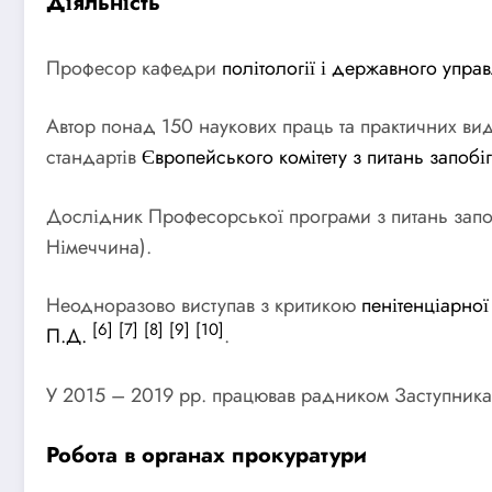
Діяльність
Професор кафедри
політології і державного упра
Автор понад 150 наукових праць та практичних ви
стандартів
Європейського комітету з питань запобі
Дослідник Професорської програми з питань запо
Німеччина).
Неодноразово виступав з критикою
пенітенціарно
[6]
[7]
[8]
[9]
[10]
П.Д.
.
У 2015 – 2019 рр. працював радником Заступник
Робота в органах прокуратури