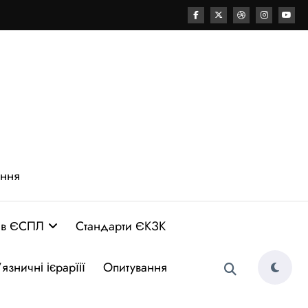
ення
 в ЄСПЛ
Стандарти ЄКЗК
язничні ієрарїії
Опитування