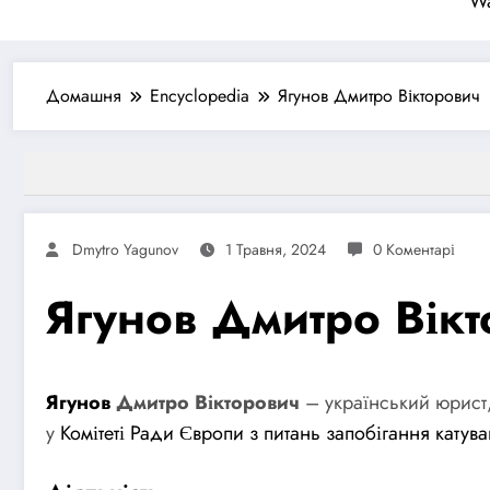
Wa
Домашня
Encyclopedia
Ягунов Дмитро Вікторович
Dmytro Yagunov
1 Травня, 2024
0 Коментарі
Ягунов Дмитро Вік
Ягунов
Дмитро Вікторович
– український юрист,
у
Комітеті Ради Європи з питань запобігання катув