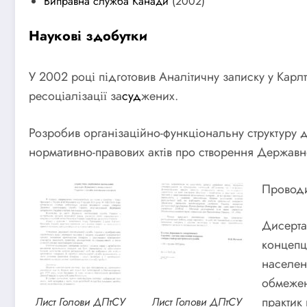
Виправна служба Канади
(2002)
Наукові здобутки
У 2002 році підготовив Аналітичну записку у Карл
ресоціалізації за
суд
жених.
Розробив організаційно-функціональну структуру 
нормативно-правових актів про створення Державн
Проводи
Дисерта
концепц
населен
обмежен
практик
Лист Голови ДПтСУ
Лист Голови ДПтСУ