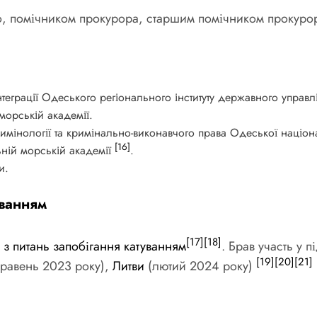
о, помічником прокурора, старшим помічником прокуро
еграції Одеського регіонального інституту державного управл
орській академії.
мінології та кримінально-виконавчого права Одеської націо
[16]
ній морській академії
.
и.
уванням
[17]
[18]
 з питань запобігання катуванням
. Брав участь у 
[19]
[20]
[21]
травень 2023 року),
Литви
(лютий 2024 року)