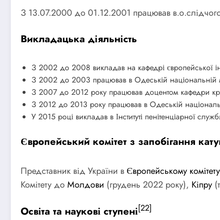
З 13.07.2000 до 01.12.2001 працював в.о.слідчог
Викладацька діяльність
З 2002 до 2008 викладав на кафедрі європейської інт
З 2002 до 2003 працював в Одеській національній м
З 2007 до 2012 року працював доцентом кафедри кри
З 2012 до 2013 року працював в Одеській національ
У 2015 році викладав в Інституті пенітенціарної служб
Європейський комітет з запобігання кат
Представник від України в
Європейському комітету
Комітету до
Молдови
(грудень 2022 року),
Кіпру
(
[22]
Освіта та наукові ступені