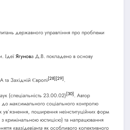
з питань державного управління про проблеми
и. Ідеї
Ягунов
а Д.В. покладено в основу
[28]
[29]
 та Західній Європі
.
[30]
аук (спеціальність 23.00.02)
. Автор
ся до максимального соціального контролю
к ув’язнення, поширення неінституційних форм
ні з кримінальною юстицією) та напрацювання
оняття
квазідевіанта
як особливого колективного