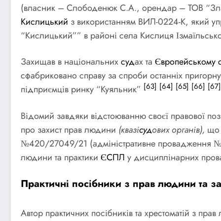
(власник – Слободенюк С.А., орендар – ТОВ “Зла
Кислицький
з використанням ВИЛ-0224-К, який упр
“Кислицький”” в районі села Кислиця Ізмаїльськ
Захищав в національних
суд
ах та
Європейському с
сфабриковано справу за спроби останніх пригорнут
[63]
[64]
[65]
[66]
[67]
підприємців ринку “Куяльник”
Відомий завдяки відстоюванню своєї правової пози
про захист прав людини
(квазі
суд
ових органів),
що 
№420/27049/21 (адміністративне провадження 
людини та практики
ЄСПЛ
у дисциплінарних прова
Практичні посібники з прав людини та з
Автор практичних посібників та хрестоматій з пра