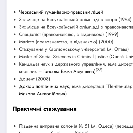
Черкаський гуманітарно-правовий ліцей
3-тє місце на Всеукраїнській олімпіаді з історії (1994)
3-тє місце на Всеукраїнській олімпіаді з правознавст
Спеціаліст (правознавство, з відзнакою) (1999)
Магістр (правознавство, з відзнакою) (2000)
Стажування у Карлтонському університеті (м. Оттава)
Master of Social Sciences in Criminal Justice (Quen’s Uni
Кандидат наук з державного управління, тема дисерт
[23]
керівник –
Гансова Емма Августівна
)
Доцент (2008)
Доктор політичних наук
, тема дисертації “Пенітенціа
Микола Анатолійович
)
Практичні стажування
Південна виправна колонія № 51 (м. Одеса) (передд