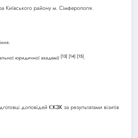
ра Київського району м. Сімферополя.
іння.
[13]
[14]
[15]
нальної юридичної академії
.
підготовці доповідей
ЄКЗК
за результатами візитів