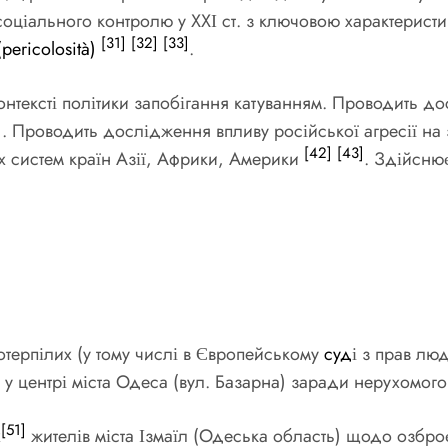
 соціального контролю у ХХІ ст. з ключовою характерист
[31]
[32]
[33]
(pericolosità)
.
контексті політики запобігання катуванням. Проводить 
]
. Проводить дослідження впливу російської агресії на 
[42]
[43]
х систем країн Азії, Африки, Америки
. Здійсню
отерпілих (у тому числі в Європейському
суд
і з прав лю
 у центрі міста Одеса (вул. Базарна) заради нерухомог
[51]
х
жителів міста Ізмаїл (Одеська область) щодо озбр