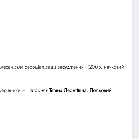
механізми ресоціалізації за
суд
жених” (2005, науковий
 керівники –
Нагорняк Тетяна Леонтіївна,
Польовий