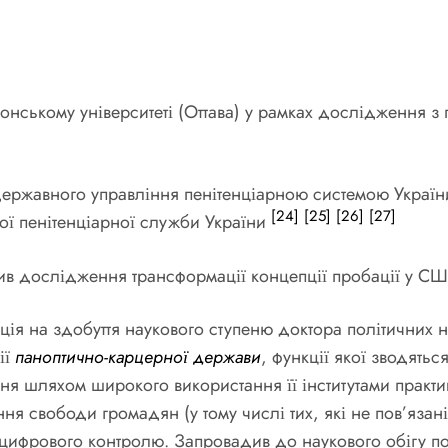
тонському університеті (Оттава) у рамках дослідження 
державного управління пенітенціарною системою Україн
[24]
[25]
[26]
[27]
ої пенітенціарної служби України
в дослідження трансформації концепції пробації у США
ція на здобуття наукового ступеню доктора політичних н
ії
паноптично-карцерної держави
, функції якої зводять
ня шляхом широкого використання її інститутами практи
ня свободи громадян (у тому числі тих, які не пов’яза
 цифрового контролю. Запровадив до наукового обігу п