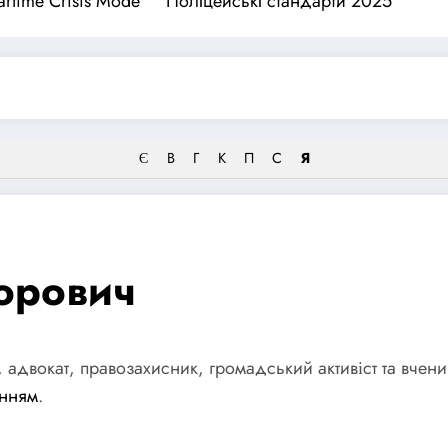
rtime Crisis Mode
Поліцейські стандарти 2025
Є
В
Г
К
П
С
Я
торович
 адвокат, правозахисник, громадський активіст та вчени
анням
.