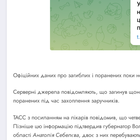
Офіційних даних про загиблих і поранених поки не
Серверні джерела повідомляють, що загинув щон
поранених під час захоплення заручників.
ТАСС з посиланням на лікарів повідомив, що четв
Пізніше цю інформацію підтвердив губернатор Во
області
Анатолія Себелєва
, двоє з них перебувають