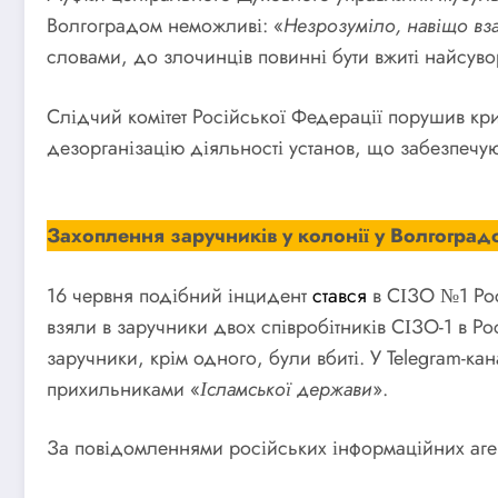
Волгоградом неможливі: «
Незрозуміло, навіщо вза
словами, до злочинців повинні бути вжиті найсуво
Слідчий комітет Російської Федерації порушив кри
дезорганізацію діяльності установ, що забезпечуют
Захоплення заручників у колонії у Волгоградс
16 червня подібний інцидент
стався
в СІЗО №1 Рос
взяли в заручники двох співробітників СІЗО-1 в Ро
заручники, крім одного, були вбиті. У Telegram-к
прихильниками «
Ісламської держави
».
За повідомленнями російських інформаційних агент