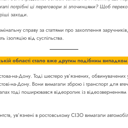
галі потрібні ці переговори зі злочинцями?
Щоб перекон
ріші заходи.
мінальну справу за статтями про захоплення заручників
ь ізоляцію від суспільства.
ькій області стало вже другим подібним випадком 
това-на-Дону. Тоді шестеро ув’язнених, обвинувачених
стові-на-Дону. Вони вимагали зброю і транспорт для втеч
аналах тоді поширювався відеоролик із відеозверненням 
ств, ув’язнені в ростовському СІЗО вимагали автомобіль