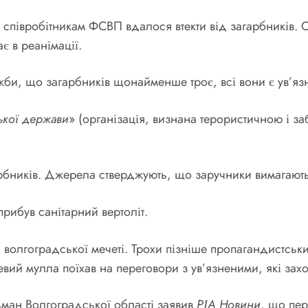
півробітникам ФСВП вдалося втекти від загарбників. Од
є в реанімації.
би, що загарбників щонайменше троє, всі вони є ув’яз
ької держави
» (організація, визнана терористичною і за
рбників. Джерела стверджують, що заручники вимагають 
прибув санітарний вертоліт.
 волгоградської мечеті. Трохи пізніше пропагандистськ
вий мулла поїхав на переговори з ув’язненими, які захо
ьман Волгоградської області заявив
РІА Новини
, що пер