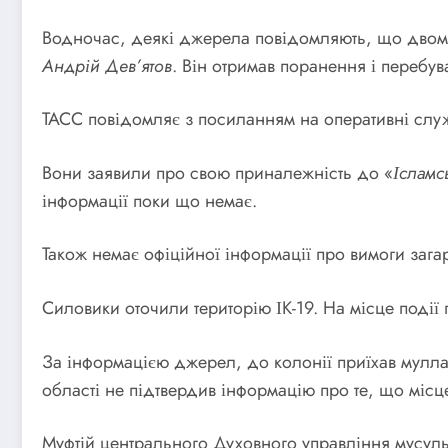
Водночас, деякі джерела повідомляють, що двом с
Андрій Дев’ятов
. Він отримав поранення і перебува
ТАСС повідомляє з посиланням на оперативні служ
Вони заявили про свою приналежність до «
Ісламс
інформації поки що немає.
Також немає офіційної інформації про вимоги зага
Силовики оточили територію ІК-19. На місце події 
За інформацією джерел, до колонії приїхав мулла
області не підтвердив інформацію про те, що місце
Муфтій центрального Духовного управління мусул