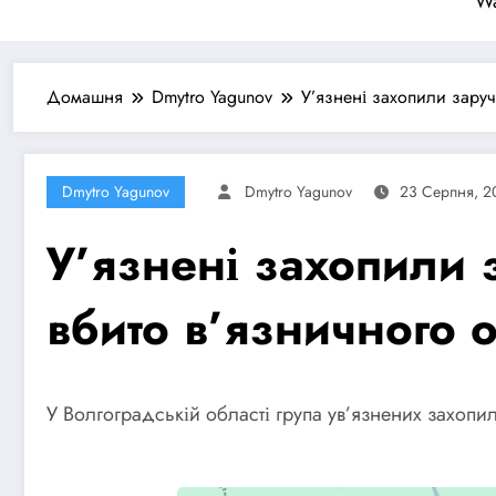
Wa
Домашня
Dmytro Yagunov
У’язнені захопили заруч
Dmytro Yagunov
Dmytro Yagunov
23 Серпня, 2
У’язнені захопили з
вбито в’язничного 
У Волгоградській області група ув’язнених захопи