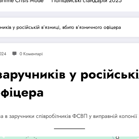
rtime Crisis Mode
Поліцейські стандарти 2025
ників у російській в’язниці, вбито в’язничного офіцера
024
0 Коментарі
аручників у російські
офіцера
ла в заручники співробітників ФСВП у виправній колонії