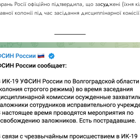
рань Росії офіційно підтвердила, що за
суд
жені (їхня к
правної колонії під час засідання дисциплінарної комісі