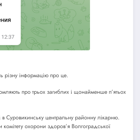
ть різну інформацію про це.
мляють про трьох загиблих і щонайменше п’ятьох
і в Суровикинську центральну районну лікарню.
и комітету охорони здоров’я Волгоградської