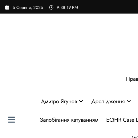
Перейти
6 Серпня, 2026
9:38:20 PM
до
вмісту
Прав
Дмитро Ягунов
Дослідження
Запобігання катуванням
ECtHR Case 