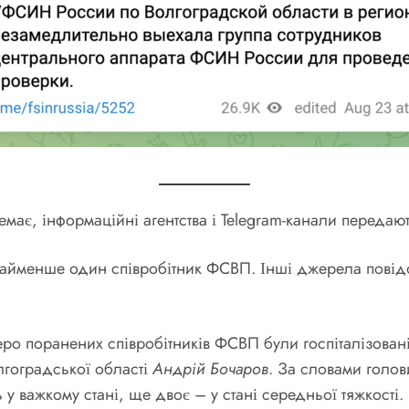
має, інформаційні агентства і Telegram-канали передаю
айменше один співробітник ФСВП. Інші джерела повідо
еро поранених співробітників ФСВП були госпіталізован
лгоградської області
Андрій Бочаров
. За словами голов
 у важкому стані, ще двоє – у стані середньої тяжкості.