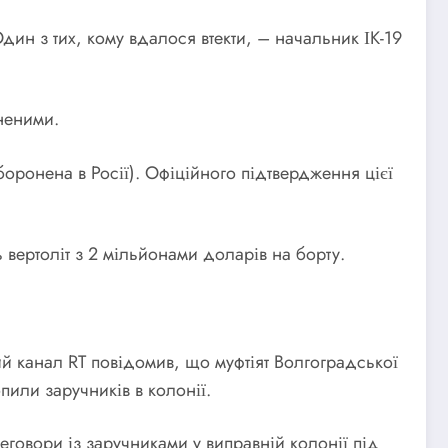
ин з тих, кому вдалося втекти, – начальник ІК-19
неними.
боронена в Росії). Офіційного підтвердження цієї
вертоліт з 2 мільйонами доларів на борту.
ий канал RT повідомив, що муфтіят Волгоградської
пили заручників в колонії.
еговори із заручниками у виправній колонії під