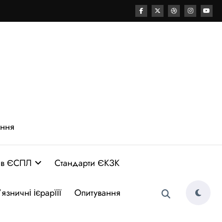
ення
 в ЄСПЛ
Стандарти ЄКЗК
язничні ієрарїії
Опитування