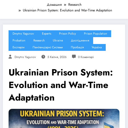
Домашня
Research
Ukrainian Prison System: Evolution and War-Time Adaptation
Dmytro Yagunov
Experts
Prison Policy
Prison Population
Probation
Research
Ukraine
Дослідження
Експерти
Пенітенціарні Системи
Пробація
Україна
Dmytro Yagunov
5 Квітня, 2026
0 Коментарі
Ukrainian Prison System:
Evolution and War-Time
Adaptation