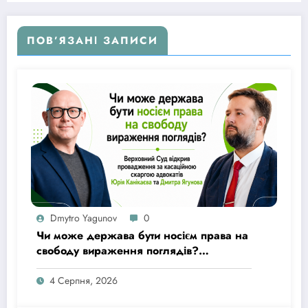
ПОВ’ЯЗАНІ ЗАПИСИ
Dmytro Yagunov
0
Чи може держава бути носієм права на
свободу вираження поглядів?
Верховний Суд відкрив провадження
за касаційною скаргою адвокатів Юрія
4 Серпня, 2026
Канікаєва та Дмитра Ягунова