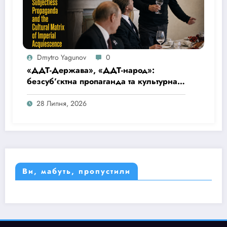
Dmytro Yagunov
0
«ДДТ-Держава», «ДДТ-народ»:
безсуб’єктна пропаганда та культурна
матриця імперської покірності
28 Липня, 2026
Ви, мабуть, пропустили