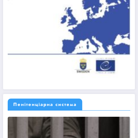
Пенітенціарна система