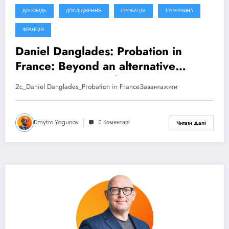
ДОПОВІДЬ
ДОСЛІДЖЕННЯ
ПРОБАЦІЯ
ТУРЕЧЧИНА
ФРАНЦІЯ
Daniel Danglades: Probation in
France: Beyond an alternative
sanction. CEP Conference –
2c_Daniel Danglades_Probation in FranceЗавантажити
Antalya, Türkiye (2025)
Dmytro Yagunov
0 Коментарі
Читати Далі