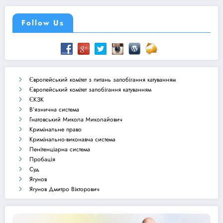
Follow Us
Європейський комітет з питань запобігання катуванням
Європейський комітет запобігання катуванням
ЄКЗК
В’язнична система
Гнатовський Микола Миколайович
Кримінальне право
Кримінально-виконавча система
Пенітенціарна система
Пробація
Суд
Ягунов
Ягунов Дмитро Вікторович