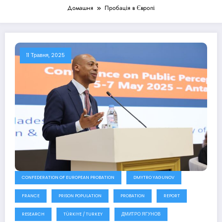
Домашня
Пробація в Європі
11 Травня, 2025
CONFEDERATION OF EUROPEAN PROBATION
DMYTRO YAGUNOV
FRANCE
PRISON POPULATION
PROBATION
REPORT
RESEARCH
TÜRKIYE / TURKEY
ДМИТРО ЯГУНОВ