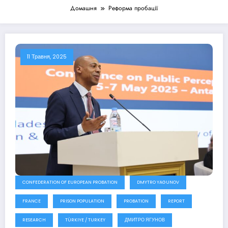
Домашня
Реформа пробації
11 Травня, 2025
CONFEDERATION OF EUROPEAN PROBATION
DMYTRO YAGUNOV
FRANCE
PRISON POPULATION
PROBATION
REPORT
RESEARCH
TÜRKIYE / TURKEY
ДМИТРО ЯГУНОВ