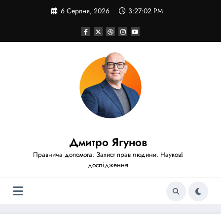
Перейти
6 Серпня, 2026
3:27:04 PM
до
вмісту
Дмитро Ягунов
Правнича допомога. Захист прав людини. Наукові
дослідження