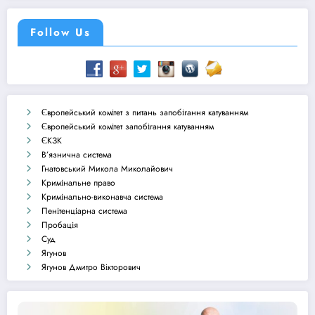
Follow Us
Європейський комітет з питань запобігання катуванням
Європейський комітет запобігання катуванням
ЄКЗК
В’язнична система
Гнатовський Микола Миколайович
Кримінальне право
Кримінально-виконавча система
Пенітенціарна система
Пробація
Суд
Ягунов
Ягунов Дмитро Вікторович