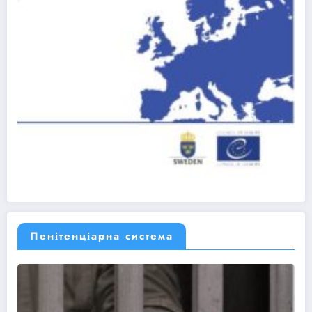
Пенітенціарна система