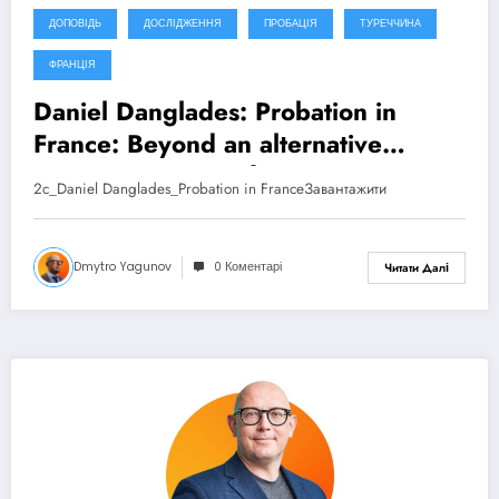
ДОПОВІДЬ
ДОСЛІДЖЕННЯ
ПРОБАЦІЯ
ТУРЕЧЧИНА
ФРАНЦІЯ
Daniel Danglades: Probation in
France: Beyond an alternative
sanction. CEP Conference –
2c_Daniel Danglades_Probation in FranceЗавантажити
Antalya, Türkiye (2025)
Dmytro Yagunov
0 Коментарі
Читати Далі