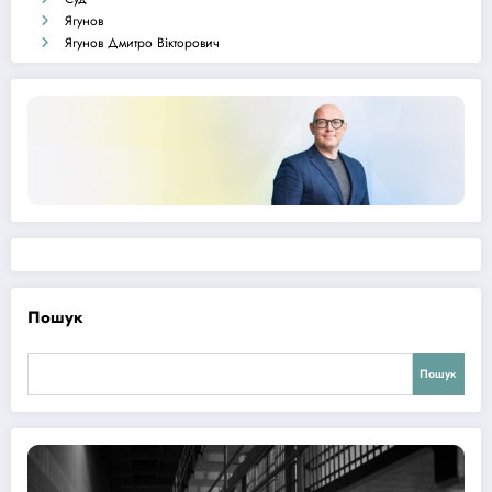
Ягунов
Ягунов Дмитро Вікторович
Пошук
Пошук