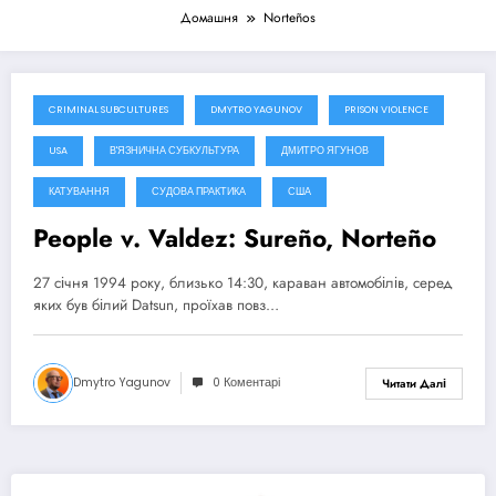
Домашня
Norteños
CRIMINAL SUBCULTURES
DMYTRO YAGUNOV
PRISON VIOLENCE
11 Січня, 2025
USA
В'ЯЗНИЧНА СУБКУЛЬТУРА
ДМИТРО ЯГУНОВ
КАТУВАННЯ
СУДОВА ПРАКТИКА
США
People v. Valdez: Sureño, Norteño
27 січня 1994 року, близько 14:30, караван автомобілів, серед
яких був білий Datsun, проїхав повз…
Dmytro Yagunov
0 Коментарі
Читати Далі