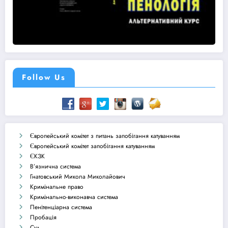
Follow Us
Європейський комітет з питань запобігання катуванням
Європейський комітет запобігання катуванням
ЄКЗК
В’язнична система
Гнатовський Микола Миколайович
Кримінальне право
Кримінально-виконавча система
Пенітенціарна система
Пробація
Суд