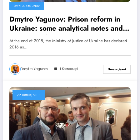
DMYTRO YAGUNOV
Dmytro Yagunov: Prison reform in
Ukraine: some analytical notes and
recommendations
At the end of 2015, the Ministry of Justice of Ukraine has declared
2016 as…
Dmytro Yagunov
1 Коментарі
Читати Далі
22 Липня, 2016