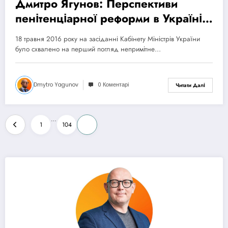
Дмитро Ягунов: Перспективи
пенітенціарної реформи в Україні:
деякі проєкти і деякі кроки
18 травня 2016 року на засіданні Кабінету Міністрів України
було схвалено на перший погляд непримітне…
Dmytro Yagunov
0 Коментарі
Читати Далі
Пагінація
…
1
104
105
записів