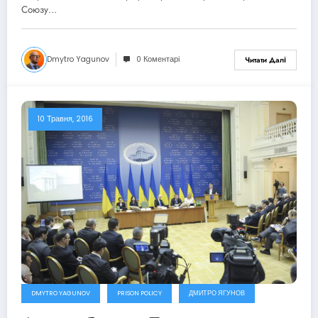
Союзу…
Dmytro Yagunov
0 Коментарі
Читати Далі
10 Травня, 2016
DMYTRO YAGUNOV
PRISON POLICY
ДМИТРО ЯГУНОВ