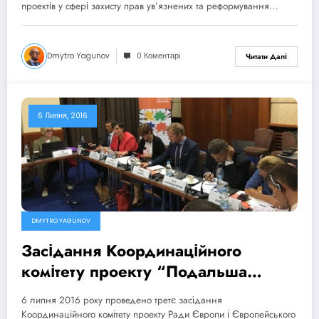
проектів у сфері захисту прав ув’язнених та реформування…
Dmytro Yagunov
0 Коментарі
Читати Далі
6 Липня, 2016
DMYTRO YAGUNOV
Засідання Координаційного
комітету проекту “Подальша
підтримка пенітенціарної реформи
6 липня 2016 року проведено третє засідання
в Україні”
Координаційного комітету проекту Ради Європи і Європейського