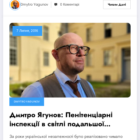
Dmytro Yagunov
0 Коментарі
Читати Далі
7 Липня, 2016
DMYTRO YAGUNOV
Дмитро Ягунов: Пенітенціарні
інспекції в світлі подальшої
пенітенціарної реформи
За роки української незалежності було реалізовано чимало