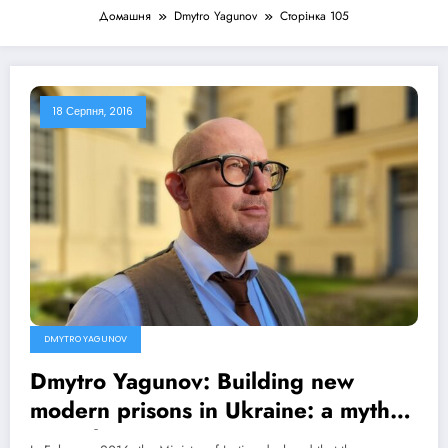
Домашня
Dmytro Yagunov
Сторінка 105
18 Серпня, 2016
DMYTRO YAGUNOV
Dmytro Yagunov: Building new
modern prisons in Ukraine: a myth
or reality?