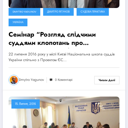
DMYTRO YAGUNOV
ДМИТРО ЯГУНОВ
СУДОВА ПРАКТИКА
УКРАЇНА
Cемінар “Розгляд слідчими
суддями клопотань про
застосування запобіжних заходів”
22 липеня 2016 року у місті Києві Національна школа суддів
України спільно з Проектом ЄС…
Dmytro Yagunov
0 Коментарі
Читати Далі
15 Липня, 2016