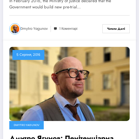
In February 2016, the Ministry of Justice declared that the
Government would build new pre-trial…
Dmytro Yagunov
1 Коментарі
Читати Далі
5 Серпня, 2016
DMYTRO YAGUNOV
Дмитро Ягунов: Пенітенціарна