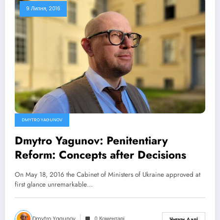
9 Липня, 2016
DMYTRO YAGUNOV
Dmytro Yagunov: Penitentiary
Reform: Concepts after Decisions
On May 18, 2016 the Cabinet of Ministers of Ukraine approved at
first glance unremarkable…
Dmytro Yagunov
0 Коментарі
Читати Далі