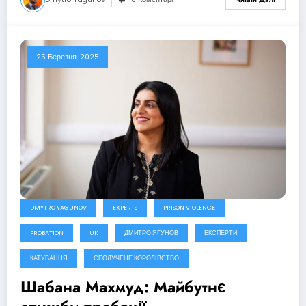
25 Березня, 2025
DMYTRO YAGUNOV
EXPERTS
PRISON VIOLENCE
PROBATION
UK
ДМИТРО ЯГУНОВ
ЕКСПЕРТИ
КАТУВАННЯ
СПОЛУЧЕНЕ КОРОЛІВСТВО
Шабана Махмуд: Майбутнє