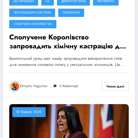
SEX OFFENDERS
UK
ДМИТРО ЯГУНОВ
КАТУВАННЯ
ПЕНІТЕНЦІАРНІ СИСТЕМИ
ПОКАРАННЯ
СПОЛУЧЕНЕ КОРОЛІВСТВО
Сполучене Королівство
запровадить хімічну кастрацію для
сексуальних злочинців
Британський уряд має намір запровадити використання ліків
для зниження статевого потягу у сексуальних злочинців. Це…
Dmytro Yagunov
0 Коментарі
Читати Далі
19 Травня, 2025