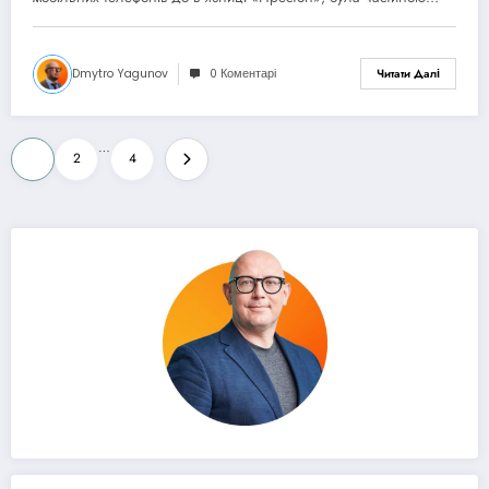
Dmytro Yagunov
0 Коментарі
Читати Далі
Пагінація
…
1
2
4
записів