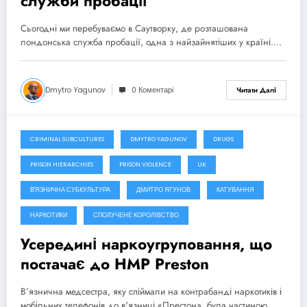
служби пробації
Сьогодні ми перебуваємо в Саутворку, де розташована
лондонська служба пробації, одна з найзайнятіших у країні.…
Dmytro Yagunov
0 Коментарі
Читати Далі
CRIMINAL SUBCULTURES
DMYTRO YAGUNOV
DRUGS
25 Березня, 2025
PRISON HIERARCHIES
PRISON VIOLENCE
UK
В'ЯЗНИЧНА СУБКУЛЬТУРА
ДМИТРО ЯГУНОВ
КАТУВАННЯ
НАРКОТИКИ
СПОЛУЧЕНЕ КОРОЛІВСТВО
Усередині наркоугруповання, що
постачає до HMP Preston
В’язнична медсестра, яку спіймали на контрабанді наркотиків і
мобільних телефонів до в'язниці «Престон», була частиною…