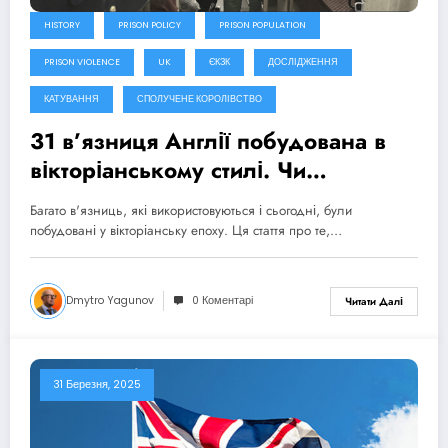
HISTORY
PRISON POLICY
PRISON POPULATION
PRISON VIOLENCE
UK
ЄКЗК
ДОСЛІДЖЕННЯ
КАТУВАННЯ
СПОЛУЧЕНЕ КОРОЛІВСТВО
31 в’язниця Англії побудована в
вікторіанському стилі. Чи
ефективні вони? – Візуальне
Багато в'язниць, які використовуються і сьогодні, були
розслідування The Guardian
побудовані у вікторіанську епоху. Ця стаття про те,…
Dmytro Yagunov
0 Коментарі
Читати Далі
31 Березня, 2025