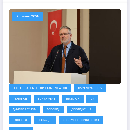
12 Травня, 2025
CONFEDERATION OF EUROPEAN PROBATION
DMYTRO YAGUNOV
PROBATION
PUNISHMENT
RESEARCH
UK
ДМИТРО ЯГУНОВ
ДОПОВІДЬ
ДОСЛІДЖЕННЯ
ЕКСПЕРТИ
ПРОБАЦІЯ
СПОЛУЧЕНЕ КОРОЛІВСТВО