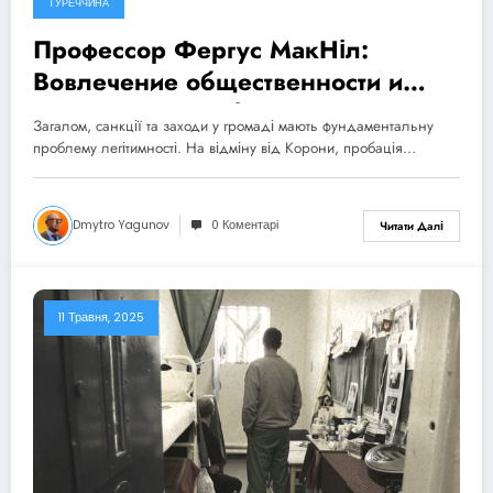
ТУРЕЧЧИНА
Профессор Фергус МакНіл:
Вовлечение общественности и
поддержка пробации.
Загалом, санкції та заходи у громаді мають фундаментальну
Конференция CEP – Анталья,
проблему легітимності. На відміну від Корони, пробація…
Турция (2025)
Dmytro Yagunov
0 Коментарі
Читати Далі
11 Травня, 2025