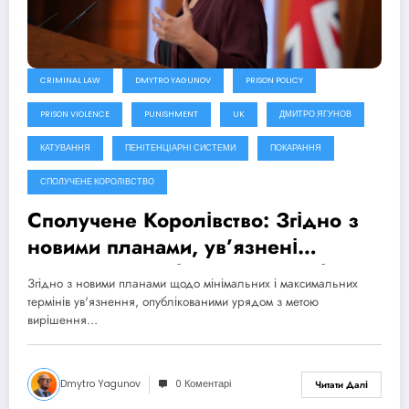
CRIMINAL LAW
DMYTRO YAGUNOV
PRISON POLICY
PRISON VIOLENCE
PUNISHMENT
UK
ДМИТРО ЯГУНОВ
КАТУВАННЯ
ПЕНІТЕНЦІАРНІ СИСТЕМИ
ПОКАРАННЯ
СПОЛУЧЕНЕ КОРОЛІВСТВО
Сполучене Королівство: Згідно з
новими планами, ув’язнені
отримають свободу після відбуття
Згідно з новими планами щодо мінімальних і максимальних
третини терміну покарання
термінів ув'язнення, опублікованими урядом з метою
вирішення…
Dmytro Yagunov
0 Коментарі
Читати Далі