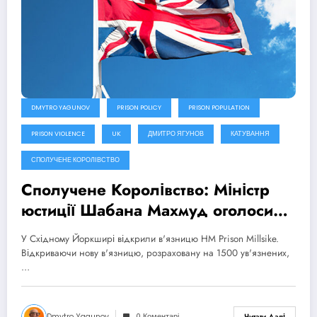
DMYTRO YAGUNOV
PRISON POLICY
PRISON POPULATION
PRISON VIOLENCE
UK
ДМИТРО ЯГУНОВ
КАТУВАННЯ
СПОЛУЧЕНЕ КОРОЛІВСТВО
Сполучене Королівство: Міністр
юстиції Шабана Махмуд оголосила
про плани створити 14 тис. нових
У Східному Йоркширі відкрили в'язницю HM Prison Millsike.
тюремних місць до 2031 року
Відкриваючи нову в'язницю, розраховану на 1500 ув'язнених,
…
Dmytro Yagunov
0 Коментарі
Читати Далі