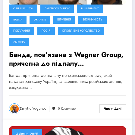
CRIMINAL LAW
DMYTRO YAGUNOV
PUNISHMENT
RUSSIA
UKRAINE
ВІРМЕНІЯ
ЗЛОЧИННІСТЬ
ПОКАРАННЯ
РОСІЯ
СПОЛУЧЕНЕ КОРОЛІВСТВО
УКРАЇНА
Банда, пов’язана з Wagner Group,
причетна до підпалу
лондонського складу, який
Банда, причетна до підпалу лондонського складу, який
надавав допомогу Україні, за
надавав допомогу Україні, за замовленням російських агентів,
замовленням російських агентів,
засуджена…
засуджена до ув’язнення
Dmytro Yagunov
0 Коментарі
Читати Далі
3 Липня, 2025