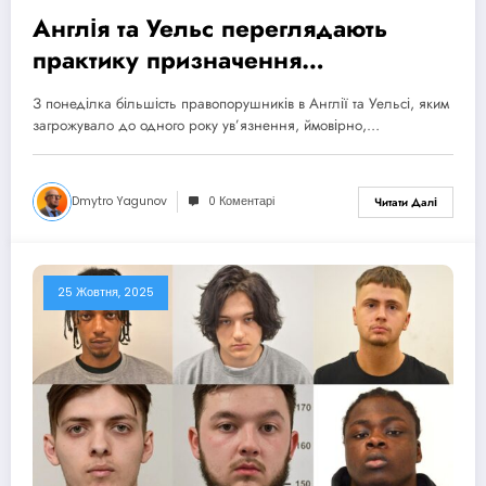
Англія та Уельс переглядають
практику призначення
короткострового ув’язнення
З понеділка більшість правопорушників в Англії та Уельсі, яким
загрожувало до одного року ув’язнення, ймовірно,…
Dmytro Yagunov
0 Коментарі
Читати Далі
25 Жовтня, 2025