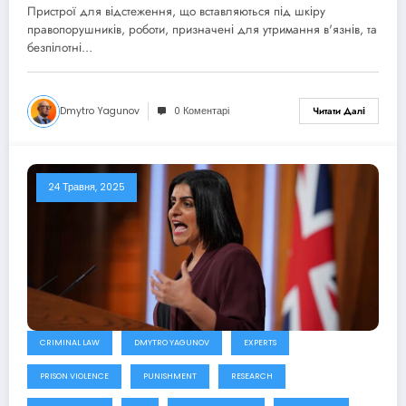
компаній запропонували
Пристрої для відстеження, що вставляються під шкіру
Міністерству юстиції встановлювати
правопорушників, роботи, призначені для утримання в'язнів, та
трекери під шкіру
безпілотні…
правопорушників
Dmytro Yagunov
0 Коментарі
Читати Далі
24 Травня, 2025
CRIMINAL LAW
DMYTRO YAGUNOV
EXPERTS
PRISON VIOLENCE
PUNISHMENT
RESEARCH