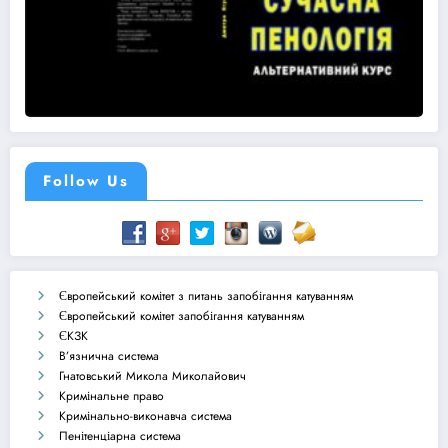
Follow Us
Європейський комітет з питань запобігання катуванням
Європейський комітет запобігання катуванням
ЄКЗК
В’язнична система
Гнатовський Микола Миколайович
Кримінальне право
Кримінально-виконавча система
Пенітенціарна система