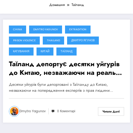
Домашня
Таїланд
CHINA
DMYTRO YAGUNOV
EXTRADITION
29 Березня, 2025
PRISON VIOLENCE
THAILAND
ДМИТРО ЯГУНОВ
КАТУВАННЯ
КИТАЙ
ТАЇЛАНД
Таїланд депортує десятки уйгурів
до Китаю, незважаючи на реальні
ризики катувань
Десятки уйгурів були депортовані з Таїланду до Китаю,
незважаючи на попередження експертів з прав людини…
Dmytro Yagunov
0 Коментарі
Читати Далі