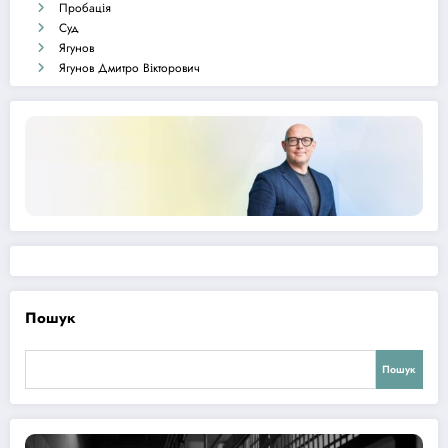
Пробація
Суд
Ягунов
Ягунов Дмитро Вікторович
Пошук
Пошук