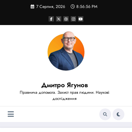
Перейти
7 Серпня, 2026
8:56:58 PM
до
вмісту
Дмитро Ягунов
Правнича допомога. Захист прав людини. Наукові
дослідження