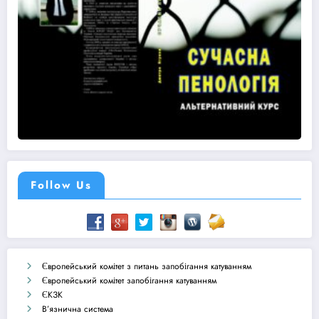
Follow Us
Європейський комітет з питань запобігання катуванням
Європейський комітет запобігання катуванням
ЄКЗК
В’язнична система