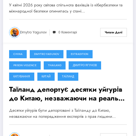
Китаю
У квітні 2026 року світова спільнота фахівців із кібербезпеки та
міжнародної безпеки опинилась у стані…
Dmytro Yagunov
0 Коментарі
Читати Далі
CHINA
DMYTRO YAGUNOV
EXTRADITION
29 Березня, 2025
PRISON VIOLENCE
THAILAND
ДМИТРО ЯГУНОВ
КАТУВАННЯ
КИТАЙ
ТАЇЛАНД
Таїланд депортує десятки уйгурів
до Китаю, незважаючи на реальні
ризики катувань
Десятки уйгурів були депортовані з Таїланду до Китаю,
незважаючи на попередження експертів з прав людини…