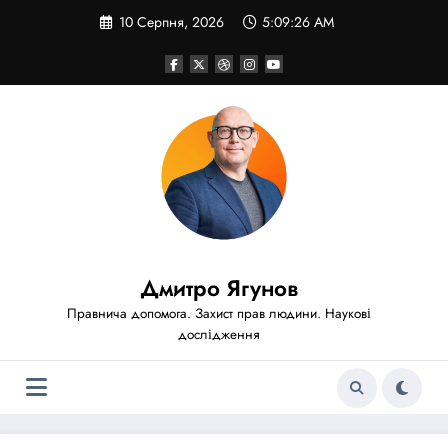
Перейти
10 Серпня, 2026
5:09:28 AM
до
вмісту
Дмитро Ягунов
Правнича допомога. Захист прав людини. Наукові
дослідження