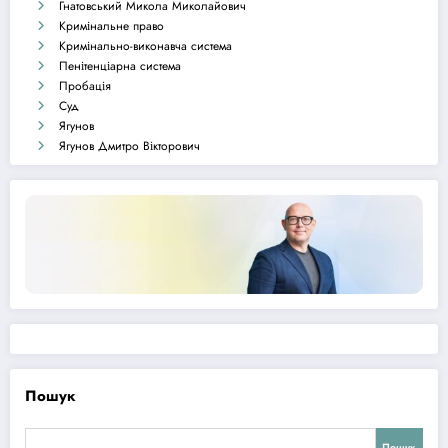
Гнатовський Микола Миколайович
Кримінальне право
Кримінально-виконавча система
Пенітенціарна система
Пробація
Суд
Ягунов
Ягунов Дмитро Вікторович
Пошук
Пошук