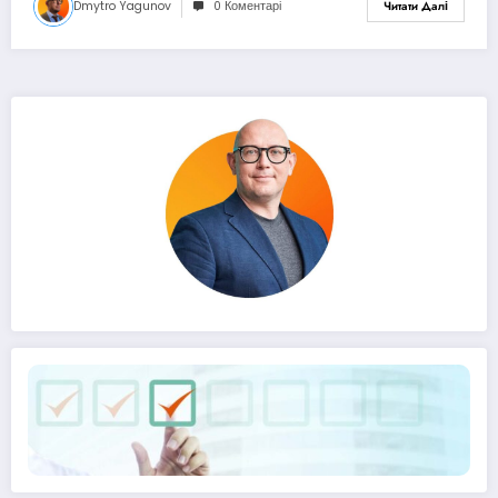
Dmytro Yagunov
0 Коментарі
Читати Далі