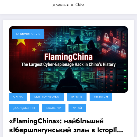
Домашня
China
13 Квітня, 2026
CHINA
DMYTRO YAGUNOV
EXPERTS
RESEARCH
ДОСЛІДЖЕННЯ
ЕКСПЕРТИ
КИТАЙ
«FlamingChina»: найбільший
кібершпигунський злам в історії