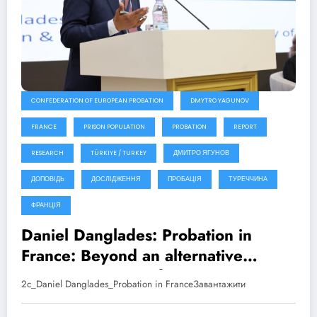
CONFEDERATION OF EUROPEAN PROBATION
DMYTRO YAGUNOV
FRANCE
PRISON POPULATION
PROBATION
REPORT
RESEARCH
TÜRKIYE / TURKEY
ДМИТРО ЯГУНОВ
ДОПОВІДЬ
ДОСЛІДЖЕННЯ
ПРОБАЦІЯ
ТУРЕЧЧИНА
ФРАНЦІЯ
Daniel Danglades: Probation in
France: Beyond an alternative
sanction. CEP Conference –
2c_Daniel Danglades_Probation in FranceЗавантажити
Antalya, Türkiye (2025)