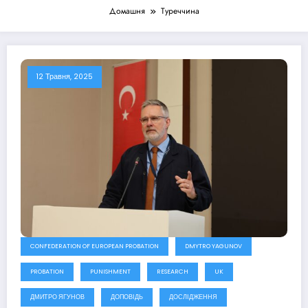
Домашня
Туреччина
12 Травня, 2025
CONFEDERATION OF EUROPEAN PROBATION
DMYTRO YAGUNOV
PROBATION
PUNISHMENT
RESEARCH
UK
ДМИТРО ЯГУНОВ
ДОПОВІДЬ
ДОСЛІДЖЕННЯ