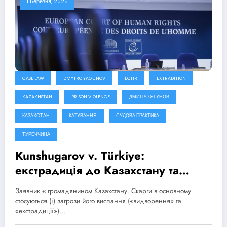
1 Березня, 2025
CASE LAW
DMYTRO YAGUNOV
ECHR
EXTRADITION
KAZAKHSTAN
PRISON VIOLENCE
ДМИТРО ЯГУНОВ
КАЗАХСТАН
КАТУВАННЯ
СУДОВА ПРАКТИКА
ТУРЕЧЧИНА
Kunshugarov v. Türkiye:
екстрадиція до Казахстану та
неналежні умови тримання у
Заявник є громадянином Казахстану. Скарги в основному
центрі видворення іноземців
стосуються (i) загрози його вислання («видворення» та
«екстрадиції»)…