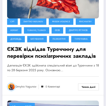
CPT
DMYTRO YAGUNOV
PRISON VIOLENCE
PSYCHIATRY
REPORT
TÜRKIYE / TURKEY
ЄКЗК
ДМИТРО ЯГУНОВ
ДОПОВІДЬ
КАТУВАННЯ
ПСИХІАТРІЯ
ТУРЕЧЧИНА
ЄКЗК відвідав Туреччину для
перевірки психіатричних закладів
Делегація ЄКЗК здійснила спеціальний візит до Туреччини з 18
по 28 березня 2025 року. Основною…
Dmytro Yagunov
0 Коментарі
Читати Далі