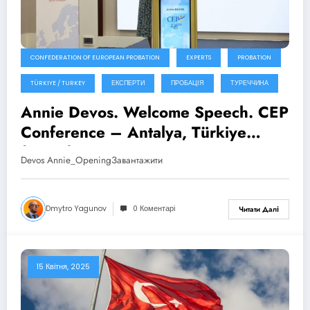
CONFEDERATION OF EUROPEAN PROBATION
EXPERTS
PROBATION
TÜRKIYE / TURKEY
ЕКСПЕРТИ
ПРОБАЦІЯ
ТУРЕЧЧИНА
Annie Devos. Welcome Speech. CEP
Conference – Antalya, Türkiye
(2025)
Devos Annie_OpeningЗавантажити
Dmytro Yagunov
0 Коментарі
Читати Далі
15 Квітня, 2025