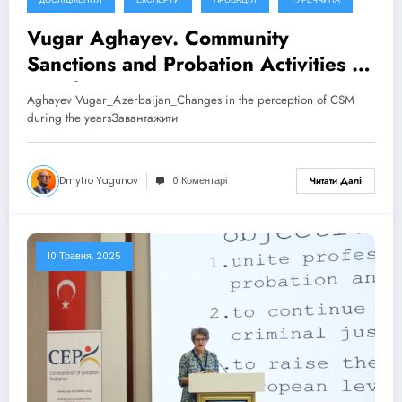
Vugar Aghayev. Community
Sanctions and Probation Activities in
Azerbaijan: A New Era, Emerging
Aghayev Vugar_Azerbaijan_Changes in the perception of CSM
Trends. CEP Conference – Antalya,
during the yearsЗавантажити
Türkiye (2025)
Dmytro Yagunov
0 Коментарі
Читати Далі
10 Травня, 2025