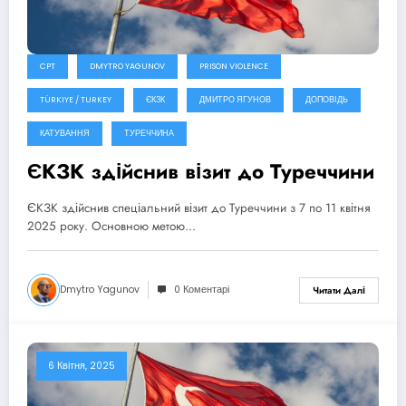
CPT
DMYTRO YAGUNOV
PRISON VIOLENCE
TÜRKIYE / TURKEY
ЄКЗК
ДМИТРО ЯГУНОВ
ДОПОВІДЬ
КАТУВАННЯ
ТУРЕЧЧИНА
ЄКЗК здійснив візит до Туреччини
ЄКЗК здійснив спеціальний візит до Туреччини з 7 по 11 квітня
2025 року. Основною метою…
Dmytro Yagunov
0 Коментарі
Читати Далі
6 Квітня, 2025