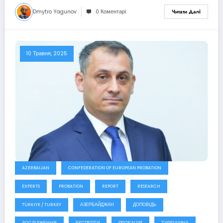
Dmytro Yagunov
0 Коментарі
Читати Далі
10 Травня, 2025
AZERBAIJAN
CONFEDERATION OF EUROPEAN PROBATION
EXPERTS
PROBATION
REPORT
RESEARCH
TÜRKIYE / TURKEY
АЗЕРБАЙДЖАН
ДОПОВІДЬ
ДОСЛІДЖЕННЯ
ЕКСПЕРТИ
ПРОБАЦІЯ
ТУРЕЧЧИНА