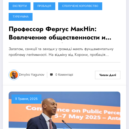
ЕКСПЕРТИ
ПРОБАЦІЯ
СПОЛУЧЕНЕ КОРОЛІВСТВО
ТУРЕЧЧИНА
Профессор Фергус МакНіл:
Вовлечение общественности и
поддержка пробации.
Загалом, санкції та заходи у громаді мають фундаментальну
Конференция CEP – Анталья,
проблему легітимності. На відміну від Корони, пробація…
Турция (2025)
Dmytro Yagunov
0 Коментарі
Читати Далі
11 Травня, 2025