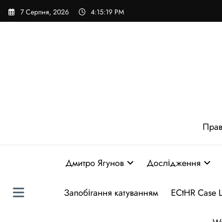
Перейти
7 Серпня, 2026
4:15:20 PM
до
вмісту
Прав
Дмитро Ягунов
Дослідження
Запобігання катуванням
ECtHR Case 