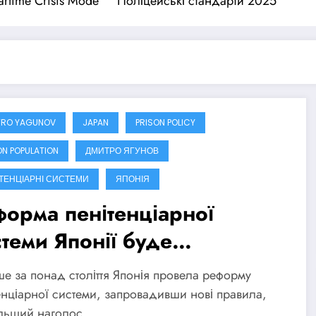
rtime Crisis Mode
Поліцейські стандарти 2025
TRO YAGUNOV
JAPAN
PRISON POLICY
ON POPULATION
ДМИТРО ЯГУНОВ
ТЕНЦІАРНІ СИСТЕМИ
ЯПОНІЯ
форма пенітенціарної
стеми Японії буде
кусована на реабілітації
е за понад століття Японія провела реформу
енціарної системи, запровадивши нові правила,
ільший наголос…