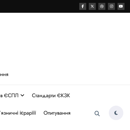
ення
 в ЄСПЛ
Стандарти ЄКЗК
язничні ієрарїії
Опитування