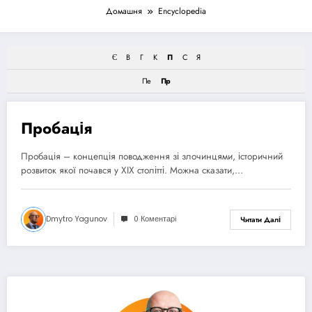
Домашня
Encyclopedia
Є
В
Г
К
П
С
Я
Пе
Пр
Пробація
1 Травня, 2024
Пробація – концепція поводження зі злочинцями, історичний
розвиток якої почався у XIX столітті. Можна сказати,…
Dmytro Yagunov
0 Коментарі
Читати Далі