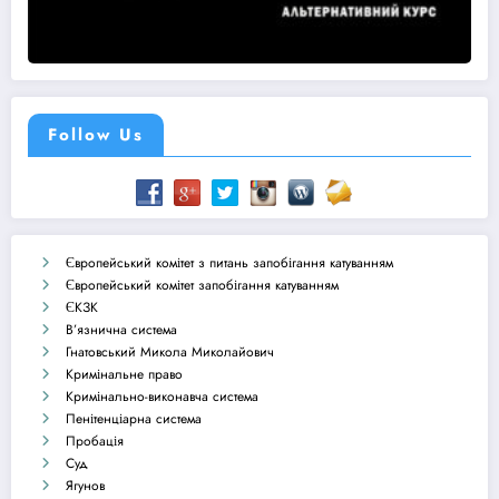
Follow Us
Європейський комітет з питань запобігання катуванням
Європейський комітет запобігання катуванням
ЄКЗК
В’язнична система
Гнатовський Микола Миколайович
Кримінальне право
Кримінально-виконавча система
Пенітенціарна система
Пробація
Суд
Ягунов