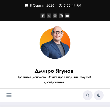
Перейти
8 Серпня, 2026
5:55:51 PM
до
вмісту
Дмитро Ягунов
Правнича допомога. Захист прав людини. Наукові
дослідження