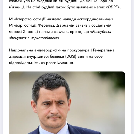
спалахнула на сходовій клітці будівлі, де мешкає офіцер
в’язниці. На стіні будівлі також було виявлено напис «
DDPF
».
Міністерство юстиції назвало напади «скоординованими».
Міністр юстиції Жеральд Дарманін заявив у соціальній
мережі X, що ці напади свідчать про те, що «
Республіка
зіткнулася з наркоторгівлею
».
Національна антитерористична прокуратура і Генеральна
дирекція внутрішньої безпеки (DGSI) взяли на себе
відповідальність за розслідування.