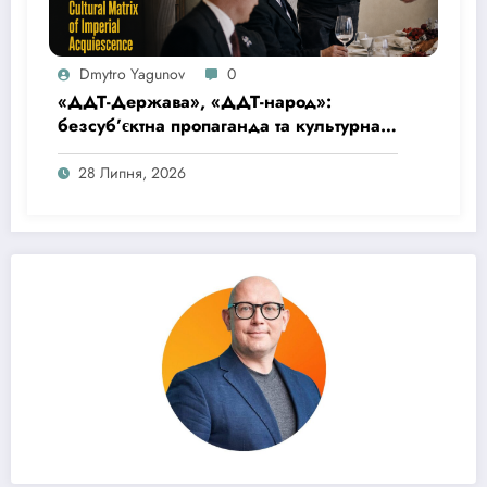
Dmytro Yagunov
0
«ДДТ-Держава», «ДДТ-народ»:
безсуб’єктна пропаганда та культурна
матриця імперської покірності
28 Липня, 2026