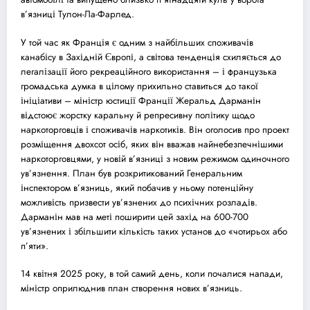
в’язниці Тулон-Ла-Фарлед.
У той час як Франція є одним з найбільших споживачів
канабісу в Західній Європі, а світова тенденція схиляється до
легалізації його рекреаційного використання – і французька
громадська думка в цілому прихильно ставиться до такої
ініціативи – міністр юстиції Франції Жеральд Дарманін
відстоює жорстку каральну й репресивну політику щодо
наркоторговців і споживачів наркотиків. Він оголосив про проект
розміщення двохсот осіб, яких він вважав найнебезпечнішими
наркоторговцями, у новій в’язниці з новим режимом одиночного
ув’язнення. План був розкритикований Генеральним
інспектором в’язниць, який побачив у ньому потенційну
можливість призвести ув’язнених до психічних розладів.
Дарманін мав на меті поширити цей захід на 600-700
ув’язнених і збільшити кількість таких установ до «чотирьох або
п’яти».
14 квітня 2025 року, в той самий день, коли почалися напади,
міністр оприлюднив план створення нових в’язниць.