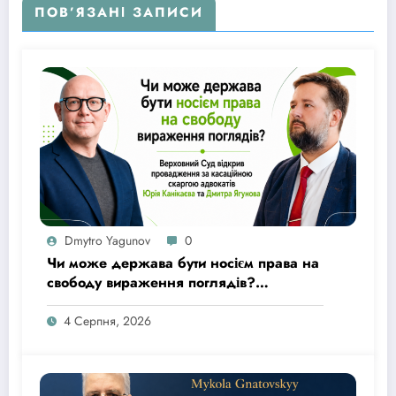
ПОВ’ЯЗАНІ ЗАПИСИ
Dmytro Yagunov
0
Чи може держава бути носієм права на
свободу вираження поглядів?
Верховний Суд відкрив провадження
за касаційною скаргою адвокатів Юрія
4 Серпня, 2026
Канікаєва та Дмитра Ягунова