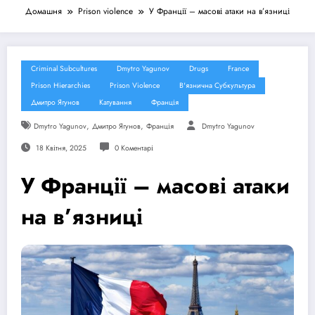
Домашня
Prison violence
У Франції – масові атаки на в’язниці
Criminal Subcultures
Dmytro Yagunov
Drugs
France
Prison Hierarchies
Prison Violence
В'язнична Субкультура
Дмитро Ягунов
Катування
Франція
,
,
Dmytro Yagunov
Дмитро Ягунов
Франція
Dmytro Yagunov
18 Квітня, 2025
0 Коментарі
У Франції – масові атаки
на в’язниці