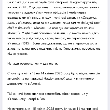
За кілька днів до нападів була створена Telegram-група під
назвою
DDPF
. У цьому каналі поширювалися повідомлення і
погрози на адресу в’язничних офіцерів і керівництва
французьких в’язниць, в тому числі такі заяви, як «
Охоронці,
йдіть у відставку, поки ви ще можете, якщо вам не байдужі ваші
сім’ї та близькі
» і «
Знайте, що наш рух поширюється по всій
Франції
». У цій групі бойовики заявили, що мають намір діяти
таким чином у відповідь, серед іншого, на переповненість
в’язниць (131%). Вони стверджували, що не є терористами, а
діють на захист прав людини, які, на їхню думку, перебувають
під загрозою.
Напади розгорталися у два етапи.
Спочатку в ніч з 13 на 14 квітня 2025 року було підпалено сім
автомобілів на парковці Національної школи в’язничного
менеджменту в Ажені.
Тієї ж ночі було спалено автомобіль жінки-охоронця у
в’язничному центрі в Рео.
Наступного дня, 15 квітня 2025 року, близько 1-ї години ночі