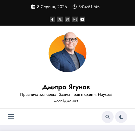
Перейти
8 Серпня, 2026
3:04:53 AM
до
вмісту
Дмитро Ягунов
Правнича допомога. Захист прав людини. Наукові
дослідження