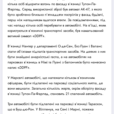
кілька осіб відкрили вогонь по фасаду в’язниці Тулон-Ла-
Фарлед. Серед використаної зброї був автомат АК-47, з якого
було зроблено близько п’ятнадцяти пострілів у фасад будівлі,
перш ніж нападникам вдалося втекти. За повідомленнями, під
час нападу кілька осіб перебували в автомобілі. На в’їзді, яким
користуються в’язничні транспортні засоби, був намальований
великий символ «
DDPF
».
В’язниці Нантер у департаменті О-де-Сен, Екс-Луан і Валанс
стали об’єктами підпалів транспортних засобів. На деяких з них
були знайдені анархістські гасла, а на автомобілях на
парковках в’язниць в Німі та Луані з балончиків було нанесено
напис «
DDPF
».
У Марселі автомобілі, що належали кільком в’язничним
офіцерам, були підпалені на парковці соціального житла, де
вони мешкали. Загальна кількість жертв, окрім обстрілу фасаду
в’язниці Тулон-Ла-Фарлед, становить 21 спалений автомобіль.
Три автомобілі були підпалені на парковці в’язниці Тараскон,
що в Буш-дю-Рон. У Вілленуа, на Сені і Марні, пожежа