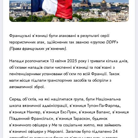
Французькі в’язниці були атаковані в результаті серії
терористичних атак, здійснених так званою «
групою DDPF
»
(Права французьких ув’язнених).
Напади розпочалися 13 квітня 2025 року і тривали кілька днів,
об’єктами нападів стали численні в’язниці та пов’язані з
пенітенціарними установами об’єкти по всій Франції. Також
мали місце підпали транспортних засобів та обстріли з
автоматичної зброї.
Серед об’єктів, на які націлилася група, були Національна
школа вязничної адміністрації, в’язниця Тулон-Ла-Фарлед,
в’язниця Нантер, в’язниця Екс-Луен, в’язниця Валанс, в’язниця
Південний Франсільєн, в’язниця Тараскон, будинок
в’язничного офіцера у Ме та соціальне житло, яке займають
в’язничні офіцери у Марселі. Загалом було підпалено 24
автомобілі та випущено близько п’ятнадцяти куль у ворота