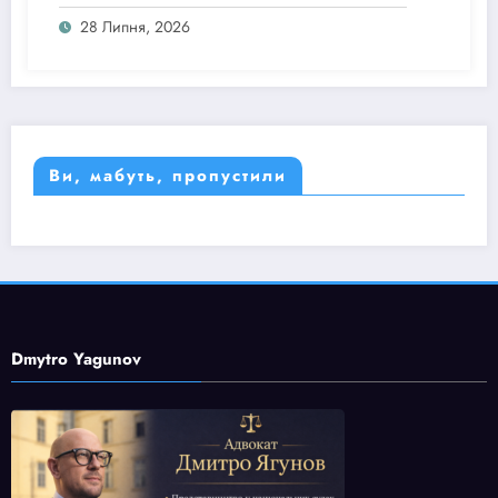
матриця імперської покірності
28 Липня, 2026
Ви, мабуть, пропустили
Dmytro Yagunov