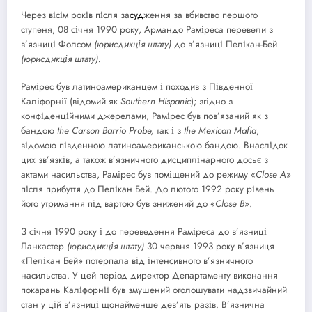
Через вісім років після за
суд
ження за вбивство першого
ступеня, 08 січня 1990 року, Армандо Раміреса перевели з
в’язниці Фолсом
(юрисдикція штату)
до в’язниці Пелікан-Бей
(юрисдикція штату).
Рамірес був латиноамериканцем і походив з Південної
Каліфорнії (відомий як
Southern
Hispanic
); згідно з
конфіденційними джерелами, Рамірес був пов’язаний як з
бандою
the
Carson
Barrio
Probe
,
так і з
the
Mexican
Mafia
,
відомою південною латиноамериканською бандою. Внаслідок
цих зв’язків, а також в’язничного дисциплінарного досьє з
актами насильства, Рамірес був поміщений до режиму «
Close
A
»
після прибуття до Пелікан Бей. До лютого 1992 року рівень
його утримання під вартою був знижений до «
Close
B
».
З січня 1990 року і до переведення Раміреса до в’язниці
Ланкастер
(юрисдикція штату)
30 червня 1993 року в’язниця
«Пелікан Бей» потерпала від інтенсивного в’язничного
насильства. У цей період директор Департаменту виконання
покарань Каліфорнії був змушений оголошувати надзвичайний
стан у цій в’язниці щонайменше дев’ять разів. В’язнична