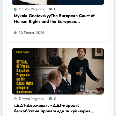
Dmytro Yagunov
0
Mykola GnatovskyyThe European Court of
Human Rights and the European
Committee for the Prevention of Torture
and Inhuman or Degrading Treatment or
30 Липня, 2026
Punishment: Praestat Cautela Quam
Medela
Dmytro Yagunov
0
«ДДТ-Держава», «ДДТ-народ»:
безсуб’єктна пропаганда та культурна