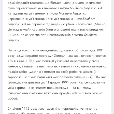
адміністрація вважала, що більша частина цього насильства
була спровокована ув’язненими з числа
Southern
Hispanic
, які
нападали на ув’язнених з числа
Northern
Hispanic
,
чорношкірих ув’язнених і тих ув’язнених з числа
Southern
Hispanic
, які не сприяли підвищенню рівня насильства. Дійсно,
сім надзвичайних станів були оголошені після насильницьких
інцидентів за участю латиноамериканців з числа
Southern
Hispanic
.
Після одного з таких інцидентів, що стався 05 листопада 1991
року, адміністратор програми Хелсел наказав ізолювати корпус
«Б» в’язниці. Під час ізоляції ув’язнені перебували у своїх
камерах, і лише ті з них, кого визначили як «критично важливих
працівників», могли з’являтися на своїх робочих місцях (і
заробляти залікові бали для дострокового звільнення). Під час
ізоляції, яка тривала до 11 грудня 1991 року, Хелсел дозволив
усім «критично важливим працівникам» – за винятком
іспаномовних критично важливих працівників – з’являтися на
роботі.
24 січня 1992 року іспаномовні та чорношкірі ув’язнені з
корпусу «Б» стали учасниками ще одного насильницького