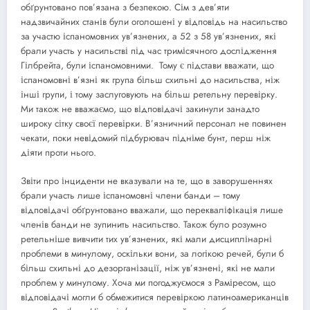
обґрунтовано пов’язана з безпекою. Сім з дев’яти
надзвичайних станів були оголошені у відповідь на насильство
за участю іспаномовних ув’язнених, а 52 з 58 ув’язнених, які
брали участь у насильстві під час тримісячного дослідження
Гілбрейта, були іспаномовними. Тому є підстави вважати, що
іспаномовні в’язні як група більш схильні до насильства, ніж
інші групи, і тому заслуговують на більш ретельну перевірку.
Ми також не вважаємо, що відповідачі закинули занадто
широку сітку своєї перевірки. В’язничний персонал не повинен
чекати, поки невідомий підбурювач підніме бунт, перш ніж
діяти проти нього.
Звіти про інциденти не вказували на те, що в заворушеннях
брали участь лише іспаномовні члени банди – тому
відповідачі обґрунтовано вважали, що перекваліфікація лише
членів банди не зупинить насильство. Також було розумно
ретельніше вивчити тих ув’язнених, які мали дисциплінарні
проблеми в минулому, оскільки вони, за логікою речей, були б
більш схильні до дезорганізації, ніж ув’язнені, які не мали
проблем у минулому. Хоча ми погоджуємося з Раміресом, що
відповідачі могли б обмежитися перевіркою латиноамериканців