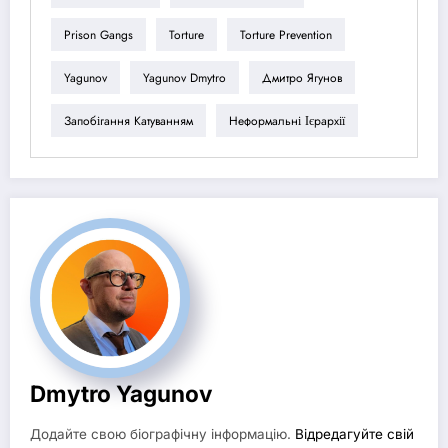
Prison Gangs
Torture
Torture Prevention
Yagunov
Yagunov Dmytro
Дмитро Ягунов
Запобігання Катуванням
Неформальні Ієрархії
Dmytro Yagunov
Додайте свою біографічну інформацію.
Відредагуйте свій