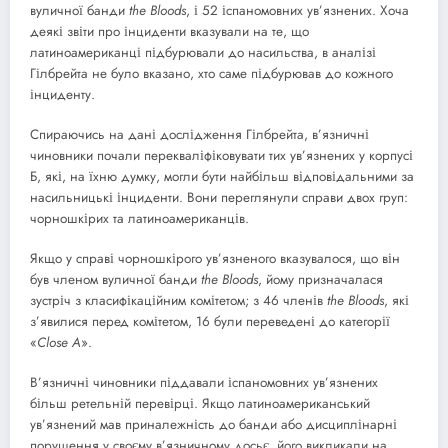
вуличної банди
the
Bloods
, і 52 іспаномовних ув’язнених. Хоча
деякі звіти про інциденти вказували на те, що
латиноамериканці підбурювали до насильства, в аналізі
Гілбрейта не було вказано, хто саме підбурював до кожного
інциденту.
Спираючись на дані дослідження Гілбрейта, в’язничні
чиновники почали перекваліфіковувати тих ув’язнених у корпусі
Б, які, на їхню думку, могли бути найбільш відповідальними за
насильницькі інциденти. Вони переглянули справи двох груп:
чорношкірих та латиноамериканців.
Якщо у справі чорношкірого ув’язненого вказувалося, що він
був членом вуличної банди
the
Bloods
, йому призначалася
зустріч з класифікаційним комітетом; з 46 членів
t
he
Bloods
, які
з’явилися перед комітетом, 16 були переведені до категорії
«
Close
A
».
В’язничні чиновники піддавали іспаномовних ув’язнених
більш ретельній перевірці. Якщо латиноамериканський
ув’язнений мав приналежність до банди або дисциплінарні
порушення у своєму в’язничному досьє, його викликали на