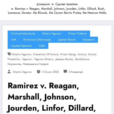
Домашня
Судова практика
Ramirez v. Reagan, Marshall, Johnson, Jourden, Linfor, Dillard, Bush,
Lawrence, Gomez: the Bloods, the Carson Barrio Probe, the Mexican Mafia
Criminal Subcultures
Dmytro Yagunov
Prison Violence
USA
В'язнична Субкультура
Дмитро Ягунов
Катування
Судова Практика
США
,
,
,
,
Dmytro Yagunov
Prevention Of Torture
Prison Gangs
Torture
Torture
,
,
,
,
Prevention
Yagunov
Yagunov Dmytro
Дмитро Ягунов
Запобігання
,
Катуванням
Неформальні Ієрархії
Dmytro Yagunov
3 Січня, 2025
0 Коментарі
Ramirez v. Reagan,
Marshall, Johnson,
Jourden, Linfor, Dillard,