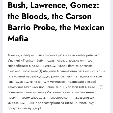
Bush, Lawrence, Gomez:
the Bloods, the Carson
Barrio Probe, the Mexican
Mafia
Армандо Рамірес, іспаномовний ув’язнений каліфорнійської
в’язниці «Пелікан Бей», подав позов, стверджуючи, що
співробітники в’язниці дискримінували його за расовою
ознакою, коли вони (1) піддали іспаномовних ув’язнених більш
інтенсивній перевірці щодо рівня безпеки; (2) відмовили всім
іспаномовним ув’язненим у можливості працювати в якості
«критично важливих працівників» під час ізоляції в’язниці; (3)
обмежили іспаномовних ув’язнених невеликим бетонним
прогулянковим двором для спостереження, дозволивши
ув’язненим інших рас спостерігати за ними на головному
прогулянковому дворі.