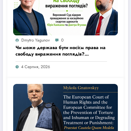
Dmytro Yagunov
0
Чи може держава бути носієм права на
свободу вираження поглядів?
Верховний Суд відкрив провадження
за касаційною скаргою адвокатів Юрія
4 Серпня, 2026
Канікаєва та Дмитра Ягунова