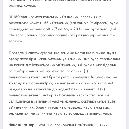
розгляд комісії.
Зі 160 латиноамериканських ув’язнених, справи яких
розглянула комісія, 58 ув’язнених (включно з Раміресом) були
переведені до категорії «
Close
A
», а 20 інших були поміщені
під «спеціальну програму посиленого режиму утримання під
вартою».
Посадовці стверджували, що вони не могли ще більше звузити
сферу перевірки іспаномовних ув’язнених, яка була спрямована
на пошук тих іспаномовних ув’язнених, які були відповідальні
за підбурювання до насильства, оскільки: (1)
латиноамериканці, які брали участь у минулих інцидентах, на
відміну від чорношкірих, не належали до жодної вуличної
банди або не належали до жодної банди взагалі; і (2)
латиноамериканці, які організовували насильство, все ще
залишалися в загальній масі ув’язнених, оскільки сегрегація
ув’язнених, які брали участь у попередніх насильницьких
інцидентах, не зупинила насильство серед загальної маси.
Чиновники вирішили, що іспаномовний ув’язнений, який