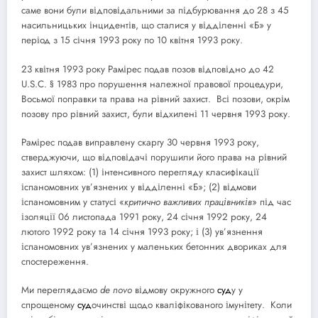
саме вони були відповідальними за підбурювання до 28 з 45
насильницьких інцидентів, що сталися у відділенні «Б» у
період з 15 січня 1993 року по 10 квітня 1993 року.
23 квітня 1993 року Рамірес подав позов відповідно до 42
U.S.C. § 1983 про порушення належної правової процедури,
Восьмої поправки та права на рівний захист. Всі позови, окрім
позову про рівний захист, були відхилені 11 червня 1993 року.
Рамірес подав виправлену скаргу 30 червня 1993 року,
стверджуючи, що відповідачі порушили його права на рівний
захист шляхом: (1) інтенсивного перегляду класифікації
іспаномовних ув’язнених у відділенні «Б»; (2) відмови
іспаномовним у статусі «
критично важливих працівників
» під час
ізоляції 06 листопада 1991 року, 24 січня 1992 року, 24
лютого 1992 року та 14 січня 1993 року; і (3) ув’язнення
іспаномовних ув’язнених у маленьких бетонних двориках для
спостереження.
Ми переглядаємо
de novo
відмову окружного
суд
у у
спрощеному
суд
очинстві щодо кваліфікованого імунітету. Коли