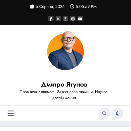
Перейти
6 Серпня, 2026
5:06:00 PM
до
вмісту
Дмитро Ягунов
Правнича допомога. Захист прав людини. Наукові
дослідження