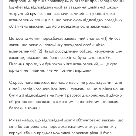
співробітник органів правопорядку заявляє про кваліфікований
імунітет від відповідальності за завдання цивільної шкоди,
«окружний
суд
повинен визначити, чи міг він у світлі чітко
встановлених принципів, що регулюють відповідну поведінку,
об’єктивно вважати, що його поведінка була законною».
Це дослідження передбачає двоетапний аналіз: «(1) Чи був
закон, що регулює поведінку посадової особи, чітко
встановлений? (2) Чи міг роз
суд
ливий офіцер, керуючись цим
законом, вважати, що його поведінка була законною?».
Питання про те, чи був закон чітко встановлений, – це суто
юридичне питання, яке ми повинні вирішити.
Одразу наголошуємо, що наше наступне розслідування для
цілей кваліфікованого імунітету є вузьким: ми не вирішуємо, чи
були дії відповідачів на ґрунті расової дискримінації дійсно
обґрунтовано пов’язані з законним пенологічним інтересом
безпеки в’язниці.
Ми вважаємо, що відповідачі могли обґрунтовано вважати, що
їхня більш ретельна перевірка іспаномовних ув’язнених у
корпусі «Б» на предмет можливої перекваліфікації була