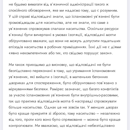
не будемо вимагати від в’язничної адміністрації такого ж
спокійного обговорення, яке ми надаємо тому, що є розумним.
У цій справі відповідачі знали, що іспаномовні ув’язнені були
громовідводом для насильства, але не знали, хто саме з
ув’язнених спровокував спалахи насильства. Оскільки ресурси
в’язниці були вичерпані в умовах ізоляції, відповідачі могли
обґрунтовано вважати, що вони не можуть допустити подальших
епізодів насильства в робочих приміщеннях. Їхні дії не є діями
«явно некомпетентних або тих, хто свідомо порушує закон».
Ми також приходимо до висновку, що відповідачі не були
безпідставно переконані в тому, що утримання іспаномовних
ув’язнених, які вийшли з ізоляції, в маленьких бетонних
двориках для спостереження, було обґрунтовано пов’язано з
міркуваннями безпеки. Рамірес зазначає, що багато конфліктів
за участю іспаномовних ув’язнених були внутрішньо-расовими,
так що практика відповідачів могла б насправді спровокувати
більше насильства. Однак це не зовсім так. У менших дворах
було краще прикриття зі зброєю, тому насильство – незалежно
від того, проти кого воно було спрямоване – можна було краще
контролювати. Ми вважаємо, що відповідачі небезпідставно