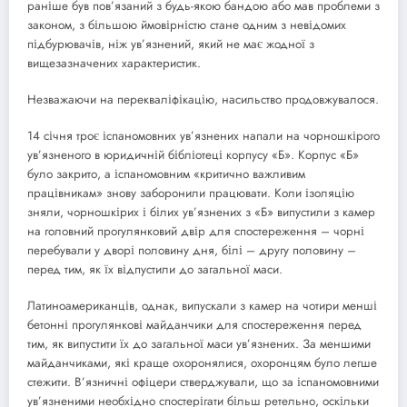
раніше був пов’язаний з будь-якою бандою або мав проблеми з
законом, з більшою ймовірністю стане одним з невідомих
підбурювачів, ніж ув’язнений, який не має жодної з
вищезазначених характеристик.
Незважаючи на перекваліфікацію, насильство продовжувалося.
14 січня троє іспаномовних ув’язнених напали на чорношкірого
ув’язненого в юридичній бібліотеці корпусу «Б». Корпус «Б»
було закрито, а іспаномовним «критично важливим
працівникам» знову заборонили працювати. Коли ізоляцію
зняли, чорношкірих і білих ув’язнених з «Б» випустили з камер
на головний прогулянковий двір для спостереження – чорні
перебували у дворі половину дня, білі – другу половину –
перед тим, як їх відпустили до загальної маси.
Латиноамериканців, однак, випускали з камер на чотири менші
бетонні прогулянкові майданчики для спостереження перед
тим, як випустити їх до загальної маси ув’язнених. За меншими
майданчиками, які краще охоронялися, охоронцям було легше
стежити. В’язничні офіцери стверджували, що за іспаномовними
ув’язненими необхідно спостерігати більш ретельно, оскільки