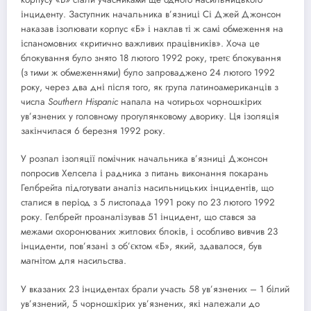
інциденту. Заступник начальника в’язниці Сі Джей Джонсон
наказав ізолювати корпус «Б» і наклав ті ж самі обмеження на
іспаномовних «критично важливих працівників». Хоча це
блокування було знято 18 лютого 1992 року, третє блокування
(з тими ж обмеженнями) було запроваджено 24 лютого 1992
року, через два дні після того, як група латиноамериканців з
числа
Southern
Hispanic
напала на чотирьох чорношкірих
ув’язнених у головному прогулянковому дворику. Ця ізоляція
закінчилася 6 березня 1992 року.
У розпал ізоляції помічник начальника в’язниці Джонсон
попросив Хелсела і радника з питань виконання покарань
Гелбрейта підготувати аналіз насильницьких інцидентів, що
сталися в період з 5 листопада 1991 року по 23 лютого 1992
року. Гелбрейт проаналізував 51 інцидент, що стався за
межами охоронюваних житлових блоків, і особливо вивчив 23
інциденти, пов’язані з об’єктом «Б», який, здавалося, був
магнітом для насильства.
У вказаних 23 інцидентах брали участь 58 ув’язнених – 1 білий
ув’язнений, 5 чорношкірих ув’язнених, які належали до