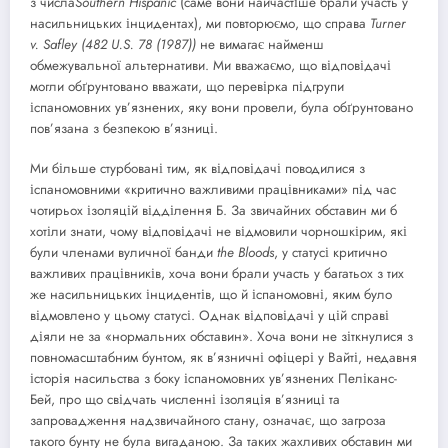
з числа
Southern
Hispanic
(саме вони найчастіше брали участь у
насильницьких інцидентах), ми повторюємо, що справа
Turner
v
.
Safley
(482
U
.
S
. 78 (1987))
не вимагає найменш
обмежувальної альтернативи. Ми вважаємо, що відповідачі
могли обґрунтовано вважати, що перевірка підгрупи
іспаномовних ув’язнених, яку вони провели, була обґрунтовано
пов’язана з безпекою в’язниці.
Ми більше стурбовані тим, як відповідачі поводилися з
іспаномовними «критично важливими працівниками» під час
чотирьох ізоляцій відділення Б. За звичайних обставин ми б
хотіли знати, чому відповідачі не відмовили чорношкірим, які
були членами вуличної банди
the
Bloods
, у статусі критично
важливих працівників, хоча вони брали участь у багатьох з тих
же насильницьких інцидентів, що й іспаномовні, яким було
відмовлено у цьому статусі. Однак відповідачі у цій справі
діяли не за «нормальних обставин». Хоча вони не зіткнулися з
повномасштабним бунтом, як в’язничні офіцері у Вайті, недавня
історія насильства з боку іспаномовних ув’язнених Пеліканс-
Бей, про що свідчать численні ізоляція в’язниці та
запровадження надзвичайного стану, означає, що загроза
такого бунту не була вигаданою. За таких жахливих обставин ми