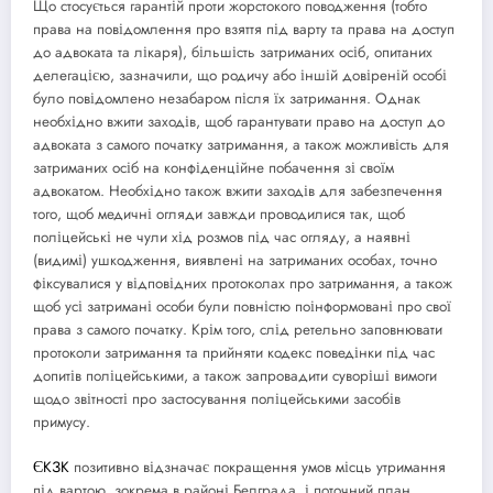
Що стосується гарантій проти жорстокого поводження (тобто
права на повідомлення про взяття під варту та права на доступ
до адвоката та лікаря), більшість затриманих осіб, опитаних
делегацією, зазначили, що родичу або іншій довіреній особі
було повідомлено незабаром після їх затримання. Однак
необхідно вжити заходів, щоб гарантувати право на доступ до
адвоката з самого початку затримання, а також можливість для
затриманих осіб на конфіденційне побачення зі своїм
адвокатом. Необхідно також вжити заходів для забезпечення
того, щоб медичні огляди завжди проводилися так, щоб
поліцейські не чули хід розмов під час огляду, а наявні
(видимі) ушкодження, виявлені на затриманих особах, точно
фіксувалися у відповідних протоколах про затримання, а також
щоб усі затримані особи були повністю поінформовані про свої
права з самого початку. Крім того, слід ретельно заповнювати
протоколи затримання та прийняти кодекс поведінки під час
допитів поліцейськими, а також запровадити суворіші вимоги
щодо звітності про застосування поліцейськими засобів
примусу.
ЄКЗК
позитивно відзначає покращення умов місць утримання
під вартою, зокрема в районі Белграда, і поточний план