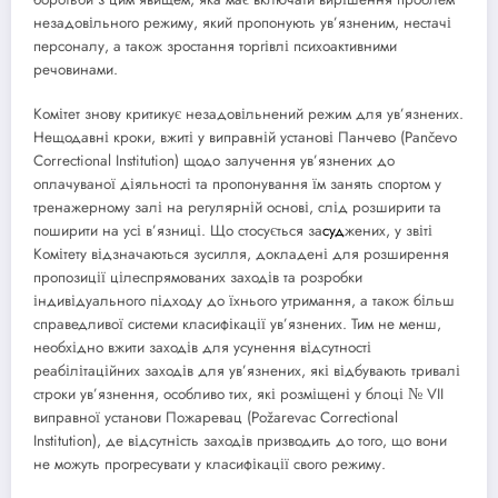
незадовільного режиму, який пропонують ув’язненим, нестачі
персоналу, а також зростання торгівлі психоактивними
речовинами.
Комітет знову критикує незадовільнений режим для ув’язнених.
Нещодавні кроки, вжиті у виправній установі Панчево (Pančevo
Correctional Institution) щодо залучення ув’язнених до
оплачуваної діяльності та пропонування їм занять спортом у
тренажерному залі на регулярній основі, слід розширити та
поширити на усі в’язниці. Що стосується за
суд
жених, у звіті
Комітету відзначаються зусилля, докладені для розширення
пропозиції цілеспрямованих заходів та розробки
індивідуального підходу до їхнього утримання, а також більш
справедливої ​​системи класифікації ув’язнених. Тим не менш,
необхідно вжити заходів для усунення відсутності
реабілітаційних заходів для ув’язнених, які відбувають тривалі
строки ув’язнення, особливо тих, які розміщені у блоці № VII
виправної установи Пожаревац (Požarevac Correctional
Institution), де відсутність заходів призводить до того, що вони
не можуть прогресувати у класифікації свого режиму.