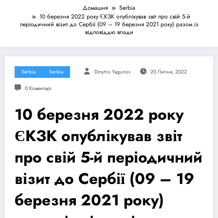
Домашня
Serbia
10 березня 2022 року ЄКЗК опублікував звіт про свій 5-й
періодичний візит до Сербії (09 – 19 березня 2021 року) разом із
відповіддю влади
Serbia
Serbia
Dmytro Yagunov
20 Липня, 2022
0 Коментарі
10 березня 2022 року
ЄКЗК опублікував звіт
про свій 5-й періодичний
візит до Сербії (09 – 19
березня 2021 року)