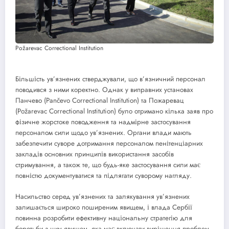
Požarevac Correctional Institution
Більшість ув’язнених стверджували, що в’язничний персонал
поводився з ними коректно. Однак у виправних установах
Панчево (Pančevo Correctional Institution) та Пожаревац
(Požarevac Correctional Institution) було отримано кілька заяв про
фізичне жорстоке поводження та надмірне застосування
персоналом сили щодо ув’язнених. Органи влади мають
забезпечити суворе дотримання персоналом пенітенціарних
закладів основних принципів використання засобів
стримування, а також те, що будь-яке застосування сили має
повністю документуватися та підлягати суворому нагляду.
Насильство серед ув’язнених та залякування ув’язнених
залишається широко поширеним явищем, і влада Сербії
повинна розробити ефективну національну стратегію для
боротьби з цим явищем, яка має включати вирішення проблем