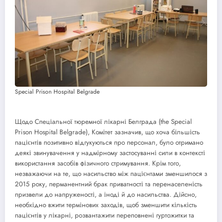
Special Prison Hospital Belgrade
Щодо Спеціальної тюремної лікарні Белграда (the Special
Prison Hospital Belgrade), Комітет зазначив, що хоча більшість
пацієнтів позитивно відгукуються про персонал, було отримано
деякі звинувачення у надмірному застосуванні сили в контексті
використання засобів фізичного стримування. Крім того,
незважаючи на те, що насильство між пацієнтами зменшилося з
2015 року, перманентний брак приватності та перенаселеність
призвели до напруженості, а іноді й до насильства. Дійсно,
необхідно вжити термінових заходів, щоб зменшити кількість
пацієнтів у лікарні, розвантажити переповнені гуртожитки та