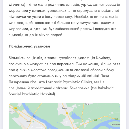
дівчинка) які не мали родинних зв’язків, утримувалися разом із
дорослими у великих гуртожитках та не отримували спеціальної
підтримки чи уваги з боку персоналу. Необхідно вжити заходів
для того, щоб неповнолітні більше не утримувались разом з
дорослими, а для них був забезпечений режим і поводження
відповідно до їх віку та потреб.
Психіатричні установи
Більшість пацієнтів, з якими зустрілася делегація Комітету,
позитивно відгукуються про персонал. Тим не менш, кілька заяв
про фізичне жорстоке поводження та словесні образи з боку
персоналу було отримано як у психіатричній клініці Лази
Лазаревича (the Laza Lazarević Psychiatric Clinic), так і в
спеціальній психіатричній лікарні Бакаловича (the Bakalović
Special Psychiatric Hospital).