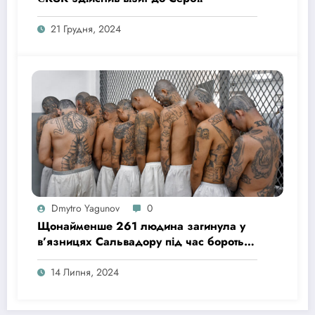
21 Грудня, 2024
Dmytro Yagunov
0
Щонайменше 261 людина загинула у
в’язницях Сальвадору під час боротьби
з бандами
14 Липня, 2024