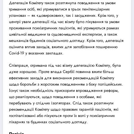
Делегація Комітету також розглянула поводження та умови
тримання осіб, які утримувалися в трьох пенітенціарних
установах – як «довирокових», так і за
суд
жених. Крім того, у
центрі уваги делегації під час візиту було лікування та умови
проживання психіатричних пацієнтів, які утримуються рамках
цивільної медицини та
суд
ово-медичної експертизи, а також
мешканців будинків соціального догляду. Крім того, делегація
оцінила вплив заходів, вжитих для запобігання поширенню
Covid-19 у вказаних закладах.
Співпраця, отримана під час візиту делегацією Комітету, була
дуже хорошою. Проте влада Сербії повинна вжити більш
ефективних заходів для виконання рекомендацій Комітету
щодо боротьби з жорстоким поводженням з боку поліцейських.
Існує також необхідність прискорити впровадження реформ,
що реалізуються, щодо поводження з особами, які
перебувають у слідчих ізоляторах. Слід також розглянути
рекомендації Комітету щодо правових гарантій пацієнтів, які
госпіталізовані або лікуються проти їх волі у психіатричних
лікарнях та будинках соціального догляду.
Поліція