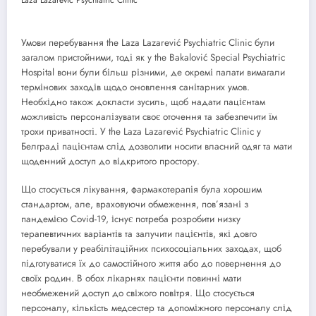
Умови перебування the Laza Lazarević Psychiatric Clinic були
загалом пристойними, тоді як у the Bakalović Special Psychiatric
Hospital вони були більш різними, де окремі палати вимагали
термінових заходів щодо оновлення санітарних умов.
Необхідно також докласти зусиль, щоб надати пацієнтам
можливість персоналізувати своє оточення та забезпечити їм
трохи приватності. У the Laza Lazarević Psychiatric Clinic у
Белграді пацієнтам слід дозволити носити власний одяг та мати
щоденний доступ до відкритого простору.
Що стосується лікування, фармакотерапія була хорошим
стандартом, але, враховуючи обмеження, пов’язані з
пандемією Covid-19, існує потреба розробити низку
терапевтичних варіантів та залучити пацієнтів, які довго
перебували у реабілітаційних психосоціальних заходах, щоб
підготуватися їх до самостійного життя або до повернення до
своїх родин. В обох лікарнях пацієнти повинні мати
необмежений доступ до свіжого повітря. Що стосується
персоналу, кількість медсестер та допоміжного персоналу слід