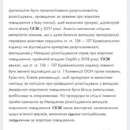
Делегацією було проаналізовано результативність
розслідувань, проведених за заявами про жорстоке
поводження з боку поліції, щоб визначити прогрес, досягнутий
після візиту
ЄКЗК
у 2017 році. Аналіз численних слідчих
матеріалів показав, що у дуже багатьох випадках прокурорські
перевірки можливих порушень ст. ст. 136 – 137 Кримінального
кодексу не відповідали критеріям результативності,
викладеним у Методиці розслідування справ про жорстоке
поводження, прийнятій владою Сербії у 2018 році.
ЄКЗК
вважає, що ст. ст. 136 – 137 Кримінального кодексу повинні
бути змінені відповідно до ст. 1 Конвенції ООН проти катувань.
Крім того, Коміте рекомендує, щоб прокурори та механізми
нагляду за поліцією при проведенні розслідувань у випадках
ймовірного жорстокого поводження були більш ретельними,
всебічними та оперативними. Усі прокурори та слідчі повинні
пройти навчання за Методикою розслідування випадків
жорстокого поводження.
ЄКЗК
також висловлює занепокоєння
щодо м’якості вироків, винесених
суд
ами поліцейським,
за
суд
женим за жорстоке поводження.