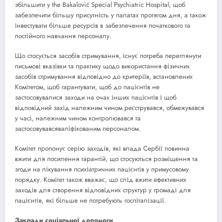
збільшити у the Bakalović Special Psychiatric Hospital, щоб
забезпечити більшу присутність у палатах протягом дня, а також
інвестувати більше ресурсів в забезпечення початкового та
постійного навчання персоналу.
Що стосується засобів стримування, існує потреба переглянути
письмові вказівки та практику щодо використання фізичних
засобів стримування відповідно до критеріїв, встановлених
Комітетом, щоб гарантувати, щоб до пацієнтів не
застосовувалися заходи на очах інших пацієнтів і щоб
відповідний захід належним чином реєструвався, обмежувався
у часі, належним чином контролювався та
застосовувавсяваліфікованим персоналом.
Комітет пропонує серію заходів, які влада Сербії повинна
вжити для посилення гарантій, що стосуються розміщення та
згоди на лікування психіатричних пацієнтів у примусовому
порядку. Комітет також вважає, що слід вжити ефективних
заходів для створення відповідних структур у громаді для
пацієнтів, які більше не потребують госпіталізації.
Заклади соціальної допомоги