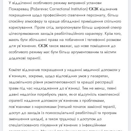
У відділенні особливого режиму виправної установи
Пожаревац (Požarevac Correctional Institution)
ЄКЗК
відзначив
покращення щодо професійного ставлення персоналу, більш
спокійну атмосферу та краще обладнані приміщення спільного
користування. Проте слід запропонувати більш широкий спектр
цілеспрямованих заходів реабілітаційного характеру. Крім того,
мають бути збільшені права на побачення і телефонні розмови
для ув’язнених.
ЄКЗК
також вважає, що нове поміщення до
особливого режиму має бути більш аргументованим та містити
додаткові гарантії.
Комітет відзначив покращення у наданні медичної допомоги у
в’язницях, зокрема, щодо відповідних умов у лазаретах,
задовільного рівня укомплектованості та кращої реєстрації
травм під час надходження до в’язниці. Тим не менш, певні
давні недоліки потребують уваги, як-от відсутність комплексної
стратегії надання допомоги ув’язненим з проблемами,
пов’язаними з наркотиками (легший початок замісної терапії,
доступ до заходів із психосоціальної реабілітації та програм
зменшення шкоди), а також труднощі з доступом до
спеціалізованого лікування ув’язнених з інфекційними