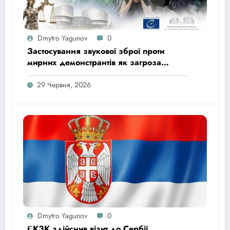
Dmytro Yagunov
0
Застосування звукової зброї проти
мирних демонстрантів як загроза
правам людини та руйнування довіри
до поліції (Đorović and Others v. Serbia)
29 Червня, 2026
Dmytro Yagunov
0
ЄКЗК здійснив візит до Сербії