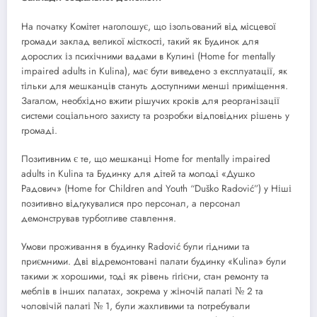
На початку Комітет наголошує, що ізольований від місцевої
громади заклад великої місткості, такий як Будинок для
дорослих із психічними вадами в Кулині (Home for mentally
impaired adults in Kulina), має бути виведено з експлуатації, як
тільки для мешканців стануть доступними менші приміщення.
Загалом, необхідно вжити рішучих кроків для реорганізації
системи соціального захисту та розробки відповідних рішень у
громаді.
Позитивним є те, що мешканці Home for mentally impaired
adults in Kulina та Будинку для дітей та молоді «Душко
Радович» (Home for Children and Youth “Duško Radović”) у Ніші
позитивно відгукувалися про персонал, а персонал
демонстрував турботливе ставлення.
Умови проживання в будинку Radović були гідними та
приємними. Дві відремонтовані палати будинку «Kulina» були
такими ж хорошими, тоді як рівень гігієни, стан ремонту та
меблів в інших палатах, зокрема у жіночій палаті № 2 та
чоловічій палаті № 1, були жахливими та потребували