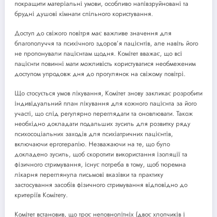
покращити матеріальні умови, особливо напівзруйновані та
брудні душові кімнати спільного користування.
Доступ до свіжого повітря має важливе значення для
благополуччя та психічного здоров’я пацієнтів, але навіть його
не пропонували пацієнтам щодня. Комітет вважає, що всі
пацієнти повинні мати можливість користуватися необмеженим
доступом упродовж дня до прогулянок на свіжому повітрі.
Що стосується умов лікування, Комітет знову закликає розробити
індивідуальний план лікування для кожного пацієнта за його
участі, що слід регулярно переглядати та оновлювати. Також
необхідно докладати подальших зусиль для розвитку ряду
психосоціальних заходів для психіатричних пацієнтів,
включаючи ерготерапію. Незважаючи на те, що було
докладено зусиль, щоб скоротити використання ізоляції та
фізичного стримування, існує потреба в тому, щоб тюремна
лікарня переглянула письмові вказівки та практику
застосування засобів фізичного стримування відповідно до
критеріїв Комітету.
Комітет встановив, що троє неповнолітніх (двоє хлопчиків і