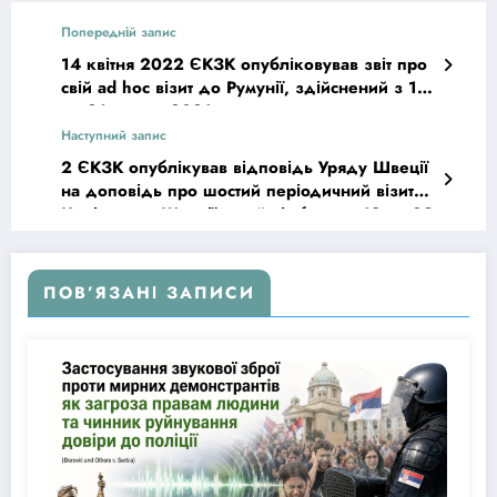
Попередній запис
14 квітня 2022 ЄКЗК опубліковував звіт про
свій ad hoc візит до Румунії, здійснений з 10
по 21 травня 2021 року
Наступний запис
2 ЄКЗК опублікував відповідь Уряду Швеції
на доповідь про шостий періодичний візит
Комітету до Швеції, який відбувся з 18 по 29
січня 2021 року
ПОВ’ЯЗАНІ ЗАПИСИ