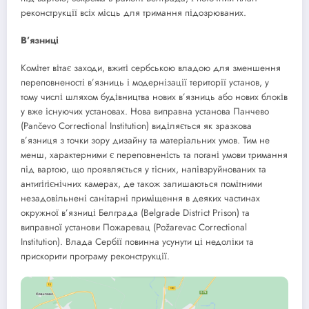
реконструкції всіх місць для тримання підозрюваних.
В’язниці
Комітет вітає заходи, вжиті сербською владою для зменшення
переповненості в’язниць і модернізації території установ, у
тому числі шляхом будівництва нових в’язниць або нових блоків
у вже існуючих установах. Нова виправна установа Панчево
(Pančevo Correctional Institution) виділяється як зразкова
в’язниця з точки зору дизайну та матеріальних умов. Тим не
менш, характерними є переповненість та погані умови тримання
під вартою, що проявляється у тісних, напівзруйнованих та
антигігієнічних камерах, де також залишаються помітними
незадовільнені санітарні приміщення в деяких частинах
окружної в’язниці Белграда (Belgrade District Prison) та
виправної установи Пожаревац (Požarevac Correctional
Institution). Влада Сербії повинна усунути ці недоліки та
прискорити програму реконструкції.