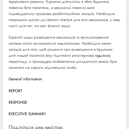
термінового ремонту. Корисна діяльність в обох будинках
повинна бути посилена, а мешканці повинні мати
індивідуальну програму реабілітаційних заходів. Необхідно
покращити доступ до свіжого повітря для всіх мешканців, у тому
числі для тих, хто має фізичні вади.
Гарантії щодо розміщення мешканців та функціонування
системи опіки залишаються недостатніми. Необхідно вжити
заходів для того, щоб рішення про розміщення в будинках
для людей похилого віку підлягали регулярному
суд
овому
перегляду, а процедури позбавлення дієздатності мають бути
посилені на користь відповідної особи.
General information
REPORT
RESPONSE
EXECUTIVE SUMMARY
Поділіться цим вмістом: