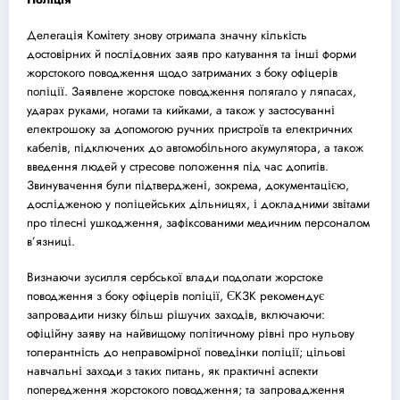
Делегація Комітету знову отримала значну кількість
достовірних й послідовних заяв про катування та інші форми
жорстокого поводження щодо затриманих з боку офіцерів
поліції. Заявлене жорстоке поводження полягало у ляпасах,
ударах руками, ногами та кийками, а також у застосуванні
електрошоку за допомогою ручних пристроїв та електричних
кабелів, підключених до автомобільного акумулятора, а також
введення людей у ​​стресове положення під час допитів.
Звинувачення були підтверджені, зокрема, документацією,
дослідженою у поліцейських дільницях, і докладними звітами
про тілесні ушкодження, зафіксованими медичним персоналом
в’язниці.
Визнаючи зусилля сербської влади подолати жорстоке
поводження з боку офіцерів поліції,
ЄКЗК
рекомендує
запровадити низку більш рішучих заходів, включаючи:
офіційну заяву на найвищому політичному рівні про нульову
толерантність до неправомірної поведінки поліції; цільові
навчальні заходи з таких питань, як практичні аспекти
попередження жорстокого поводження; та запровадження