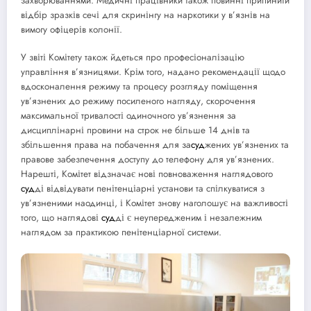
захворюваннями. Медичні працівники також повинні припинити
відбір зразків сечі для скринінгу на наркотики у в’язнів на
вимогу офіцерів колонії.
У звіті Комітету також йдеться про професіоналізацію
управління в’язницями. Крім того, надано рекомендації щодо
вдосконалення режиму та процесу розгляду поміщення
ув’язнених до режиму посиленого нагляду, скорочення
максимальної тривалості одиночного ув’язнення за
дисциплінарні провини на строк не більше 14 днів та
збільшення права на побачення для за
суд
жених ув’язнених та
правове забезпечення доступу до телефону для ув’язнених.
Нарешті, Комітет відзначає нові повноваження наглядового
суд
ді відвідувати пенітенціарні установи та спілкуватися з
ув’язненими наодинці, і Комітет знову наголошує на важливості
того, що наглядові
суд
ді є неупередженим і незалежним
наглядом за практикою пенітенціарної системи.