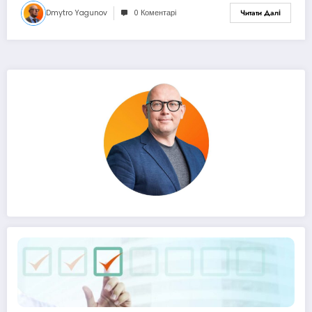
Dmytro Yagunov
0 Коментарі
Читати Далі