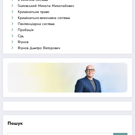
Гнатовський Микола Миколайович
Кримінальне право
Кримінально-виконавча система
Пенітенціарна система
Пробація
Суд
Ягунов
Ягунов Дмитро Вікторович
Пошук