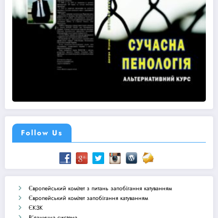
Follow Us
Європейський комітет з питань запобігання катуванням
Європейський комітет запобігання катуванням
ЄКЗК
В’язнична система