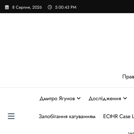
Перейти
8 Серпня, 2026
5:00:44 PM
до
вмісту
Прав
Дмитро Ягунов
Дослідження
Запобігання катуванням
ECtHR Case 