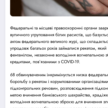
Федеральні та місцеві правоохоронні органи зааре
вуличного угруповання білих расистів, що базуєт
актом федерального великого журі, що складається
упродовж багатьох років займалися рекетом, який 
фентанілом, незаконне володіння вогнепальною зб
кредитами, пов’язаними з COVID-19.
68 обвинуваченим інкримінується низка федераль
боротьбу з рекетом і корумпованими організаціям
підконтрольних речовин, розповсюдження підконт
метою вчинення банківського шахрайства, крадіж
володіння вогнепальною зброєю для вчинення зло