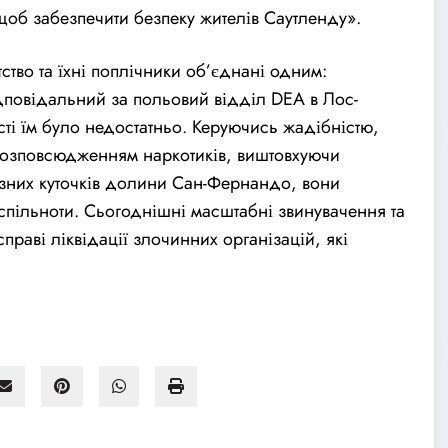
об забезпечити безпеку жителів Саутленду».
во та їхні поплічники об’єднані одним:
дповідальний за польовий відділ DEA в Лос-
ті їм було недостатньо. Керуючись жадібністю,
розповсюдженням наркотиків, виштовхуючи
ізних куточків долини Сан-Фернандо, вони
спільноти. Сьогоднішні масштабні звинувачення та
раві ліквідації злочинних організацій, які