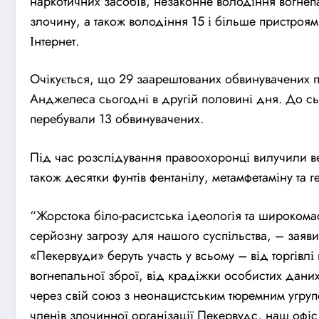
наркотичних засобів, незаконне володіння вогне
злочину, а також володіння 15 і більше пристроя
Інтернет.
Очікується, що 29 заарештованих обвинувачених 
Анджелеса сьогодні в другій половині дня. До с
перебували 13 обвинувачених.
Під час розслідування правоохоронці вилучили вел
також десятки фунтів фентанілу, метамфетаміну та 
“Жорстока біло-расистська ідеологія та широкома
серйозну загрозу для нашого суспільства, – заяв
«Пекервуди» беруть участь у всьому – від торгівл
вогнепальної зброї, від крадіжки особистих даних
через свій союз з неонацистським тюремним угру
членів злочинної організації Пекервудс, наш офіс 