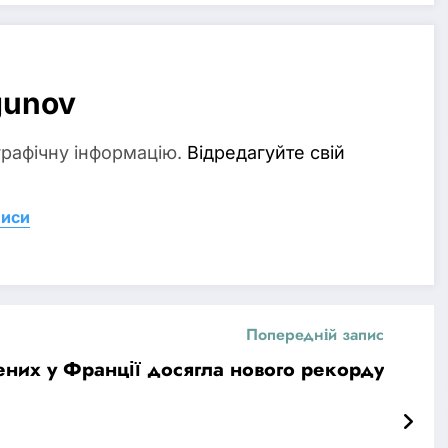
gunov
графічну інформацію.
Відредагуйте свій
писи
Попередній запис
нених у Франції досягла нового рекорду