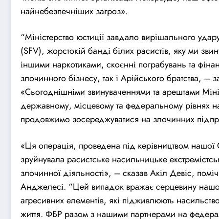
найнебезпечніших загроз».
“Міністерство юстиції завдало вирішального уда
(SFV), жорстокій банді білих расистів, яку ми зви
іншими наркотиками, скоєнні пограбувань та фінан
злочинного бізнесу, так і Арійського братства, –
«Сьогоднішніми звинуваченнями та арештами Міні
державному, місцевому та федеральному рівнях на
продовжимо зосереджуватися на злочинних підпри
«Ця операція, проведена під керівництвом нашої 
зруйнувала расистське насильницьке екстремістсь
злочинної діяльності», – сказав Акіл Девіс, помі
Анджелесі. “Цей випадок вражає серцевину нашої 
агресивних елементів, які підживлюють насильство
життя. ФБР разом з нашими партнерами на федерал