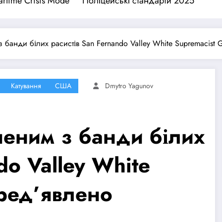
rtime Crisis Mode
Поліцейські стандарти 2025
банди білих расистів San Fernando Valley White Supremacist
Катування
США
Dmytro Yagunov
еним з банди білих
do Valley White
пред’явлено