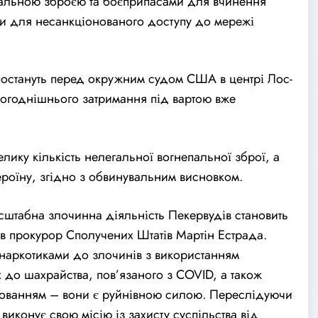
пальною зброєю та боєприпасами для вчинення
ми для несанкціонованого доступу до мережі
постануть перед окружним
суд
ом США в центрі Лос-
ьогоднішнього затримання під вартою вже
ику кількість нелегальної вогнепальної зброї, а
героїну, згідно з обвинувальним висновком.
сштабна злочинна діяльність Пекервудів становить
ив прокурор Сполучених Штатів Мартін Естрада.
і наркотиками до злочинів з використанням
 до шахрайства, пов’язаного з COVID, а також
пованням – вони є руйнівною силою. Переслідуючи
виконує свою місію із захисту суспільства від