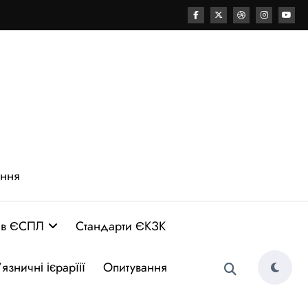
ення
 в ЄСПЛ
Стандарти ЄКЗК
язничні ієрарїії
Опитування