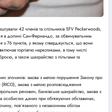
штували 42 членів та спільників SFV Peckerwoods,
ься в долині Сан-Фернандо, за обвинувальним
 з 76 пунктів, у якому стверджується, що вони
включав торгівлю наркотиками, в тому числі
роєю, а також шахрайство з пільгами та
них злочинів: змова з метою порушення Закону про
и (RICO), змова з метою розповсюдження
рольних речовин, банківське шахрайство, змова з
ка особистих даних при обтяжуючих обставинах,
чину, пов’язаного з незаконним обігом