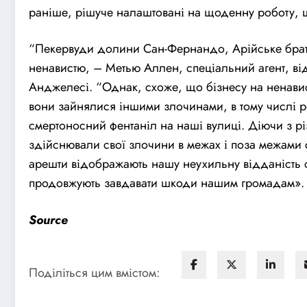
раніше, рішуче налаштовані на щоденну роботу, щ
“Пекервуди долини Сан-Фернандо, Арійське братст
ненавистю, – Метью Аллен, спеціальний агент, ві
Анджелесі. “Однак, схоже, що бізнесу на ненавис
вони зайнялися іншими злочинами, в тому числі 
смертоносний фентаніл на наші вулиці. Діючи з р
здійснювали свої злочини в межах і поза межами 
арешти відображають нашу неухильну відданість сп
продовжують завдавати шкоди нашим громадам».
Source
Поділіться цим вмістом: