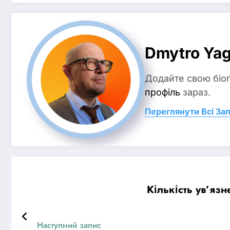
Dmytro Ya
Додайте свою біо
профіль
зараз.
Переглянути Всі За
Кількість ув’яз
Наступний запис