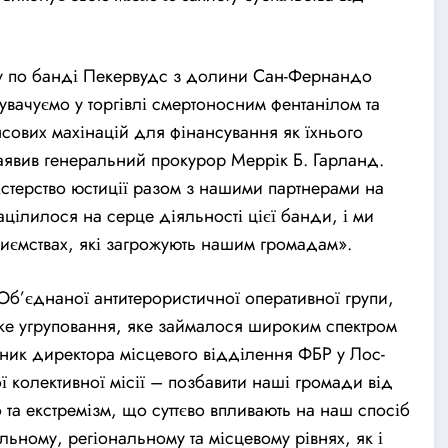
ру по банді Пекервудс з долини Сан-Фернандо
нувачуємо у торгівлі смертоносним фентанілом та
сових махінацій для фінансування як їхнього
 заявив генеральний прокурор Меррік Б. Гарланд.
стерство юстиції разом з нашими партнерами на
цілилося на серце діяльності цієї банди, і ми
ємствах, які загрожують нашим громадам».
Об’єднаної антитерористичної оперативної групи,
ке угруповання, яке займалося широким спектром
чник директора місцевого відділення ФБР у Лос-
колективної місії – позбавити наші громади від
 та екстремізм, що суттєво впливають на наш спосіб
ьному, регіональному та місцевому рівнях, як і