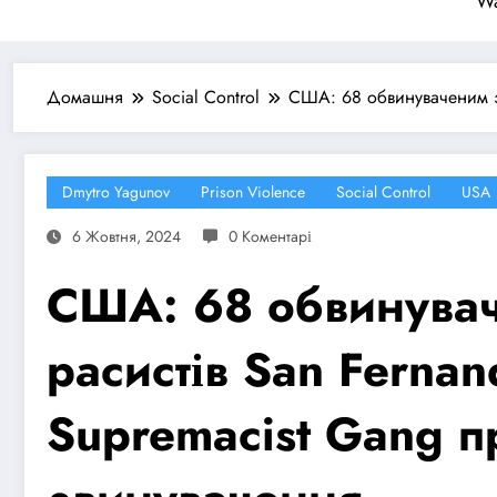
Wa
Домашня
Social Control
США: 68 обвинуваченим з 
Dmytro Yagunov
Prison Violence
Social Control
USA
6 Жовтня, 2024
0 Коментарі
США: 68 обвинувач
расистів San Fernan
Supremacist Gang 