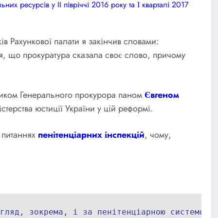
их ресурсів у II півріччі 2016 року та І кварталі 2017
ів Рахункової палати я закінчив словами:
ося, що прокуратура сказала своє слово, причому
ником Генерального прокурора паном
Євгеном
терства юстиції України у цій реформі.
а питаннях
пенітенціарних інспекцій
, чому,
гляд, зокрема, і за пенітенціарною системою.