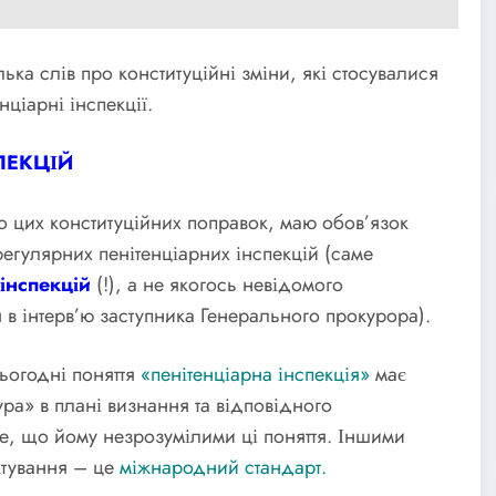
ька слів про конституційні зміни, які стосувалися
ціарні інспекції.
ПЕКЦІЙ
 цих конституційних поправок, маю обов’язок
егулярних пенітенціарних інспекцій (саме
інспекцій
(!), а не якогось невідомого
я в інтерв’ю заступника Генерального прокурора).
сьогодні поняття
«пенітенціарна інспекція»
має
тура» в плані визнання та відповідного
е, що йому незрозумілими ці поняття. Іншими
ктування – це
міжнародний стандарт.