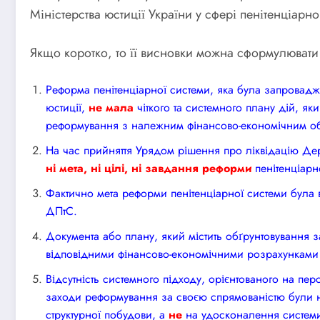
Міністерства юстиції України у сфері пенітенціарн
Якщо коротко, то її висновки можна сформулювати
Реформа пенітенціарної системи, яка була запровадже
юстиції,
не
мала
чіткого та системного плану дій, як
реформування з належним фінансово-економічним об
На час прийняття Урядом рішення про ліквідацію Де
ні мета, ні цілі, ні завдання реформ
и
пенітенціар
Фактично мета реформи пенітенціарної системи була
ДПтС.
Документа або плану, який містить обґрунтовування з
відповідними фінансово-економічними розрахунками
Відсутність системного підходу, орієнтованого на пер
заходи реформування за своєю спрямованістю були н
структурної побудови, а
не
на удосконалення системи