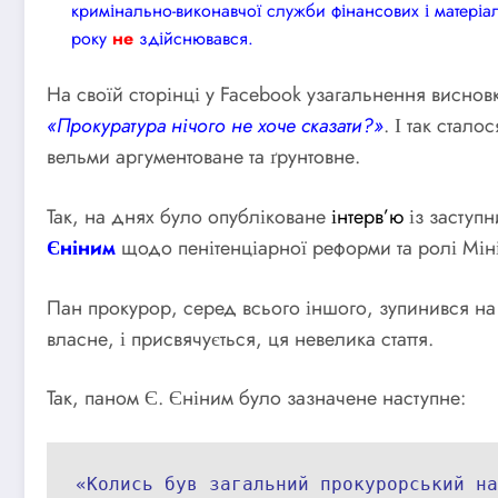
кримінально-виконавчої служби фінансових і матеріальн
року
не
здійснювався.
На своїй сторінці у Facebook узагальнення висновк
«Прокуратура нічого не хоче сказати?»
. І так стал
вельми аргументоване та ґрунтовне.
Так, на днях було опубліковане
інтерв’ю
із заступ
Єніним
щодо пенітенціарної реформи та ролі Мініс
Пан прокурор, серед всього іншого, зупинився н
власне, і присвячується, ця невелика стаття.
Так, паном Є. Єніним було зазначене наступне:
«Колись був загальний прокурорський на