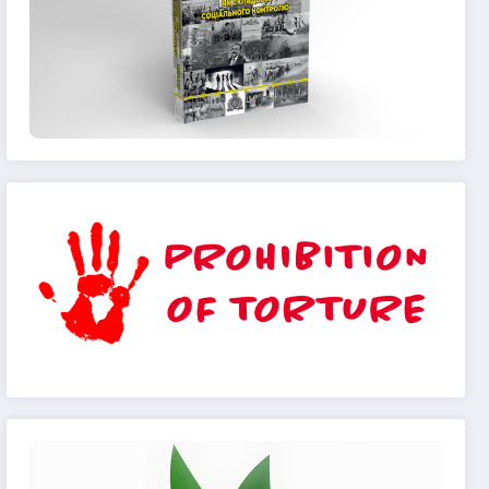
 Ви відчуваєте брак цієї правозахисної функці