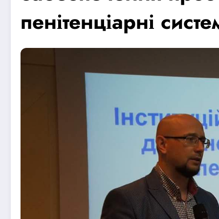
пенітенціарні систе