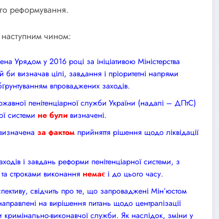
ого реформування.
 наступним чином:
на Урядом у 2016 році за ініціативою Міністерства
ий би визначав цілі, завдання і пріоритетні напрями
ґрунтуванням впроваджених заходів.
ржавної пенітенціарної служби України (надалі – ДПтС)
ної системи
не
були
визначені.
 визначена
за фактом
прийняття рішення щодо ліквідації
аходів і завдань реформи пенітенціарної системи, з
 та строками виконання
немає
і до цього часу.
спективу, свідчить про те, що запроваджені Мін’юстом
аправлені на вирішення питань щодо централізації
 кримінально-виконавчої служби. Як наслідок, зміни у