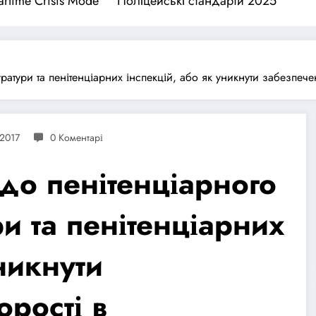
rtime Crisis Mode
Поліцейські стандарти 2025
тури та пенітенціарних інспекцій, або як уникнути забезпечен
 2017
0 Коментарі
до пенітенціарного
и та пенітенціарних
никнути
рості в