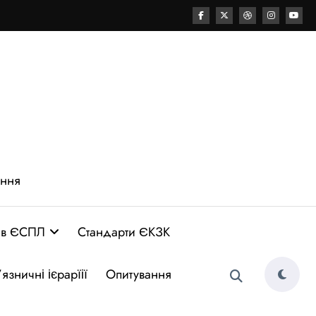
ення
 в ЄСПЛ
Стандарти ЄКЗК
язничні ієрарїії
Опитування