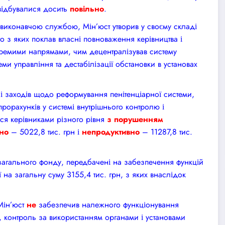
 відбувалися досить
повільно
.
-виконавчою службою, Мін’юст утворив у своєму складі
го з яких поклав власні повноваження керівництва і
кремими напрямами, чим децентралізував систему
ми управління та дестабілізації обстановки в установах
і заходів щодо реформування пенітенціарної системи,
рорахунків у системі внутрішнього контролю і
ся керівниками різного рівня
з порушенням
но
– 5022,8 тис. грн і
непродуктивно
– 11287,8 тис.
загального фонду, передбачені на забезпечення функцій
 на загальну суму 3155,4 тис. грн, з яких внаслідок
Мін’юст
не
забезпечив належного функціонування
к, контроль за використанням органами і установами