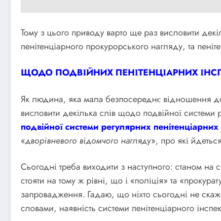
Тому з цього приводу варто ще раз висловити декіл
пенітенціарного прокурорського нагляду, та пенітен
ЩОДО ПОДВІЙНИХ ПЕНІТЕНЦІАРНИХ ІНС
Як людина, яка мала безпосереднє відношення до
висловити декілька слів щодо подвійної системи р
подвійної системи регулярних пенітенціарних 
«
дворівневого відомчого нагляд
у», про які йдетьс
Сьогодні треба виходити з наступного: станом на 
стояти на тому ж рівні, що і «поліція» та «прокура
запровадження. Гадаю, що ніхто сьогодні не скаж
словами, наявність системи пенітенціарного інспе