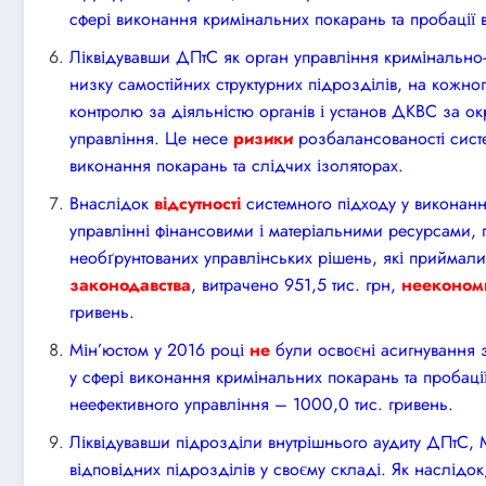
сфері виконання кримінальних покарань та пробації
Ліквідувавши ДПтС як орган управління кримінально
низку самостійних структурних підрозділів, на кожно
контролю за діяльністю органів і установ ДКВС за о
управління. Це несе
ризики
розбалансованості систе
виконання покарань та слідчих ізоляторах.
Внаслідок
відсутності
системного підходу у виконанн
управлінні фінансовими і матеріальними ресурсами, п
необґрунтованих управлінських рішень, які приймали
законодавства
, витрачено 951,5 тис. грн,
нееконом
гривень.
Мін’юстом у 2016 році
не
були освоєні асигнування 
у сфері виконання кримінальних покарань та пробації
неефективного управління – 1000,0 тис. гривень.
Ліквідувавши підрозділи внутрішнього аудиту ДПтС, 
відповідних підрозділів у своєму складі. Як наслідо