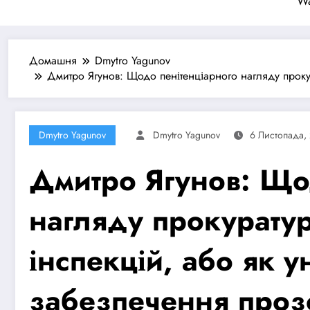
Wa
Домашня
Dmytro Yagunov
Дмитро Ягунов: Щодо пенітенціарного нагляду прокура
Dmytro Yagunov
Dmytro Yagunov
6 Листопада,
Дмитро Ягунов: Що
нагляду прокуратур
інспекцій, або як у
забезпечення прозо