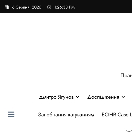
Перейти
6 Серпня, 2026
1:26:34 PM
до
вмісту
Прав
Дмитро Ягунов
Дослідження
Запобігання катуванням
ECtHR Case 