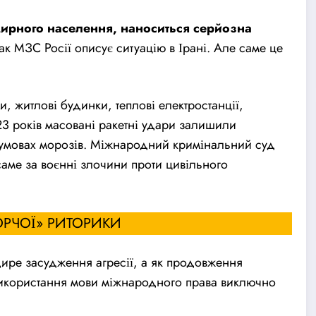
мирного населення, наноситься серйозна
ак МЗС Росії описує ситуацію в Ірані. Але саме це
и, житлові будинки, теплові електростанції,
3 років масовані ракетні удари залишили
 в умовах морозів. Міжнародний кримінальний
суд
саме за воєнні злочини проти цивільного
ВОРЧОЇ» РИТОРИКИ
щире за
суд
ження агресії, а як продовження
 використання мови міжнародного права виключно