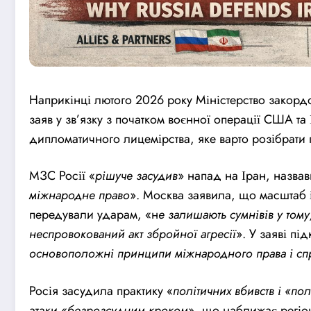
Наприкінці лютого 2026 року Міністерство закорд
заяв у зв’язку з початком воєнної операції США т
дипломатичного лицемірства, яке варто розібрати п
МЗС Росії «
рішуче за
суд
ив
» напад на Іран, назва
міжнародне право
». Москва заявила, що масштаб і
передували ударам, «н
е залишають сумнівів у том
неспровокований акт збройної агресії
». У заяві п
основоположні принципи міжнародного права і сп
Росія за
суд
ила практику «
політичних вбивств і «п
атаки «
безроз
суд
ним кроком
», що наближає регіо