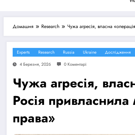
Wa
Домашня
Research
Чужа агресія, власна «операці
Experts
Research
Russia
Ukraine
Дослідження
4 Березня, 2026
0 Коментарі
Чужа агресія, влас
Росія привласнила
права»