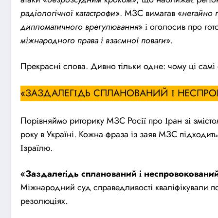
радіологічної катастрофи
». МЗС вимагав «
негайно п
дипломатичного врегулювання
» і оголосив про гот
міжнародного права і взаємної поваги
».
Прекрасні слова. Дивно тільки одне: чому ці самі
«ЗАЗДАЛЕГІДЬ СПЛАНОВАНИЙ І НЕСПРО
Порівняймо риторику МЗС Росії про Іран зі змісто
року в Україні. Кожна фраза із заяв МЗС підходит
Ізраїлю.
«Заздалегідь спланований і неспровокований 
Міжнародний
суд
справедливості кваліфікували по
резолюціях.