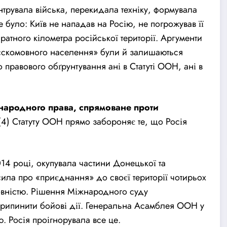
трувала війська, перекидала техніку, формувала
 було: Київ не нападав на Росію, не погрожував її
ратного кілометра російської території. Аргументи
усскомовного населення» були й залишаються
правового обґрунтування ані в Статуті ООН, ані в
ародного права, спрямоване проти
(4) Статуту ООН прямо забороняє те, що Росія
014 році, окупувала частини Донецької та
сила про «приєднання» до своєї території чотирьох
повністю. Рішення Міжнародного
суд
у
припинити бойові дії. Генеральна Асамблея ООН у
ю. Росія проігнорувала все це.