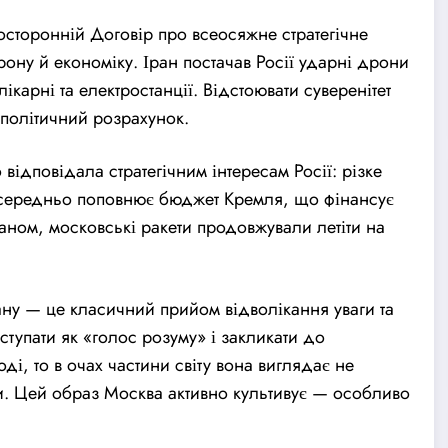
осторонній Договір про всеосяжне стратегічне
ону й економіку. Іран постачав Росії ударні дрони
ікарні та електростанції. Відстоювати суверенітет
політичний розрахунок.
 відповідала стратегічним інтересам Росії: різке
посередньо поповнює бюджет Кремля, що фінансує
ераном, московські ракети продовжували летіти на
ну — це класичний прийом відволікання уваги та
тупати як «голос розуму» і закликати до
, то в очах частини світу вона виглядає не
и. Цей образ Москва активно культивує — особливо