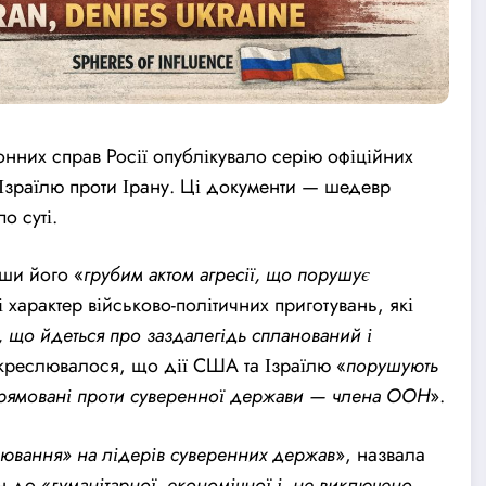
онних справ Росії опублікувало серію офіційних
а Ізраїлю проти Ірану. Ці документи — шедевр
о суті.
вши його «
грубим актом агресії, що порушує
 характер військово-політичних приготувань, які
у, що йдеться про заздалегідь спланований і
ідкреслювалося, що дії США та Ізраїлю «
порушують
рямовані проти суверенної держави — члена ООН
».
олювання» на лідерів суверенних держав
», назвала
н до «
гуманітарної, економічної і, не виключено,