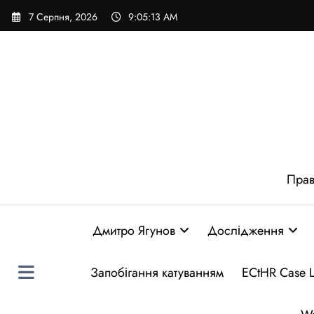
Перейти
7 Серпня, 2026
9:05:14 AM
до
вмісту
Прав
Дмитро Ягунов
Дослідження
Запобігання катуванням
ECtHR Case 