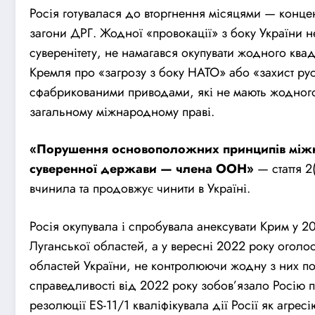
Росія готувалася до вторгнення місяцями — концен
загони ДРГ. Жодної «провокації» з боку України не
суверенітету, не намагався окупувати жодного квад
Кремля про «загрозу з боку НАТО» або «захист р
сфабрикованими приводами, які не мають жодного 
загальному міжнародному праві.
«Порушення основоположних принципів міжн
суверенної держави — члена ООН»
— стаття 2
вчинила та продовжує чинити в Україні.
Росія окупувала і спробувала анексувати Крим у 2
Луганської областей, а у вересні 2022 року оголо
областей України, не контролюючи жодну з них 
справедливості від 2022 року зобов’язало Росію 
резолюції ES-11/1 кваліфікувала дії Росії як агресі