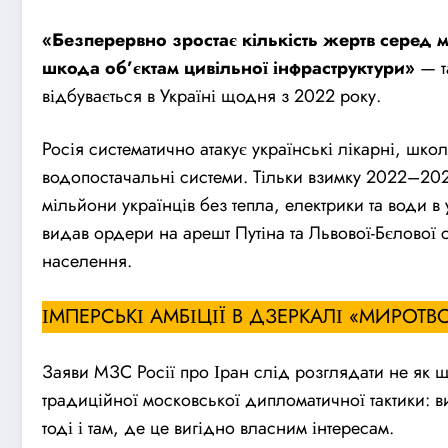
«Безперервно зростає кількість жертв серед 
шкода об’єктам цивільної інфраструктури»
— т
відбувається в Україні щодня з 2022 року.
Росія систематично атакує українські лікарні, школ
водопостачальні системи. Тільки взимку 2022–202
мільйони українців без тепла, електрики та води
видав ордери на арешт Путіна та Львової-Бєлової 
населення.
ІМПЕРСЬКІ АМБІЦІЇ В ДЗЕРКАЛІ «МИРОТ
Заяви МЗС Росії про Іран слід розглядати не як 
традиційної московської дипломатичної тактики:
тоді і там, де це вигідно власним інтересам.