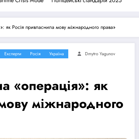
rtime Crisis Mode
Поліцейські стандарти 2025
я»: як Росія привласнила мову міжнародного права»
Експерти
Росія
Україна
Dmytro Yagunov
на «операція»: як
 мову міжнародного