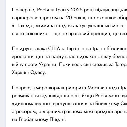
По-перше, Росія та Іран у 2025 році підписали дв
партнерство строком на 20 років, що охоплює обор
«Шахед», якими та щодня атакує українські міста, л
свого союзника — це не правовий принцип, це гео
По-друге, атака США та Ізраїлю на Іран об’єктивно
зростання цін на нафту внаслідок конфлікту без
війну проти України. Поки весь світ стежив за Тег
Харків і Одесу.
По-третє, «миротворча» риторика Москви щодо Іра
розмивання відповідальності. Якщо Росія може вис
«дипломатичного врегулювання» на Близькому Сході
агресором, а «зрілим гравцем» міжнародної арен
на Глобальному Півдні.