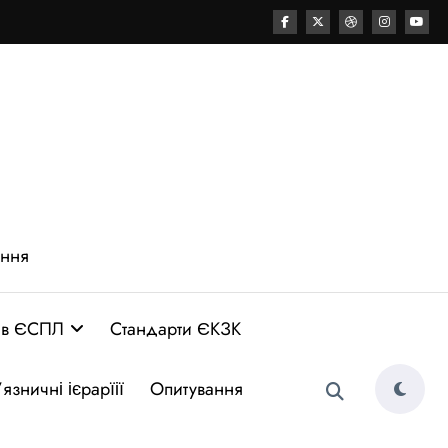
ення
 в ЄСПЛ
Стандарти ЄКЗК
язничні ієрарїії
Опитування