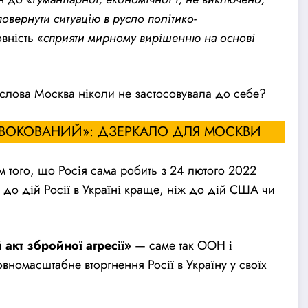
овернути ситуацію в русло політико-
овність «
сприяти мирному вирішенню на основі
 слова Москва ніколи не застосовувала до себе?
ВОКОВАНИЙ»: ДЗЕРКАЛО ДЛЯ МОСКВИ
м того, що Росія сама робить з 24 лютого 2022
ь до дій Росії в Україні краще, ніж до дій США чи
акт збройної агресії»
— саме так ООН і
вномасштабне вторгнення Росії в Україну у своїх