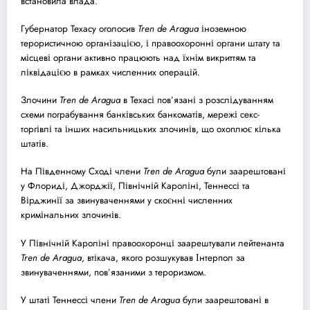
встановила влада.
Губернатор Техасу оголосив
Tren de Aragua
іноземною
терористичною організацією, і правоохоронні органи штату та
місцеві органи активно працюють над їхнім викриттям та
ліквідацією в рамках численних операцій.
Злочини
Tren de Aragua
в Техасі пов’язані з розслідуванням
схеми пограбування банківських банкоматів, мережі секс-
торгівлі та інших насильницьких злочинів, що охоплює кілька
штатів.
На Південному Сході члени
Tren de Aragua
були заарештовані
у Флориді, Джорджії, Північній Кароліні, Теннессі та
Вірджинії за звинуваченнями у скоєнні численних
кримінальних злочинів.
У Північній Кароліні правоохоронці заарештували лейтенанта
Tren de Aragua
, втікача, якого розшукував Інтерпол за
звинуваченнями, пов’язаними з тероризмом.
У штаті Теннессі члени
Tren de Aragua
були заарештовані в