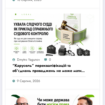
Dmytro Yagunov
0
“Карусель” перекваліфікацій та
об’єднань проваджень не може мати
наслідком амністію особам, причетним
до злочину катування”: як суд не дав
9 Серпня, 2026
знищити справу про катування