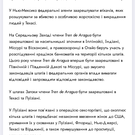
У Нью-Мексико федеральні агенти заарештували втікачів, яких
розшукували за вбивство з особливою жорстокістю і викрадення
людей у Техасі.
На Середньому Заході члени
Tren de Aragua
були
заарештовані за насильницькі злочини в Іллінойсі, Індіані,
Міссурі та Вісконсині, а правоохоронці в Огайо беруть участь у
розслідуванні крадіжок банкоматів на території кількох штатів.
Цього року члени
Tren de Aragua
вперше були заарештовані в
Північній і Південній Дакоті та Міссурі, що змусило
законодавців штатів і федеральних органів влади вимагати
відповідей і запровадити відповідне законодавство.
У штатах Затоки члени
Tren de Aragua
були заарештовані в
Техасі та Луїзіані.
У Луїзіані вони пов’язані з операцією секс-торгівлі, що охоплює
кілька штатів і передбачає незаконне ввезення жінок до США,
утримання їх у схованках у Луїзіані, Флориді, Нью-Джерсі,
Техасі та Вірджинії, а також примушування до проституції,