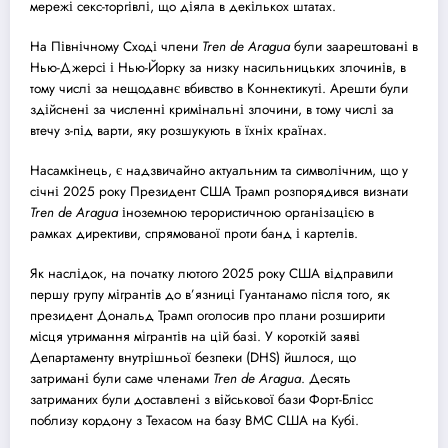
мережі секс-торгівлі, що діяла в декількох штатах.
На Північному Сході члени
Tren de Aragua
були заарештовані в
Нью-Джерсі і Нью-Йорку за низку насильницьких злочинів, в
тому числі за нещодавнє вбивство в Коннектикуті. Арешти були
здійснені за численні кримінальні злочини, в тому числі за
втечу з-під варти, яку розшукують в їхніх країнах.
Насамкінець, є надзвичайно актуальним та символічним, що у
січні 2025 року Президент США Трамп розпорядився визнати
Tren de Aragua
іноземною терористичною організацією в
рамках директиви, спрямованої проти банд і картелів.
Як наслідок, на початку лютого 2025 року США відправили
першу групу мігрантів до в’язниці Гуантанамо після того, як
президент Дональд Трамп оголосив про плани розширити
місця утримання мігрантів на цій базі. У короткій заяві
Департаменту внутрішньої безпеки (DHS) йшлося, що
затримані були саме членами
Tren de Aragua
. Десять
затриманих були доставлені з військової бази Форт-Блісс
поблизу кордону з Техасом на базу ВМС США на Кубі.