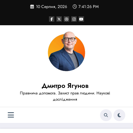
Перейти
10 Серпня, 2026
7:41:28 PM
до
вмісту
Дмитро Ягунов
Правнича допомога. Захист прав людини. Наукові
дослідження