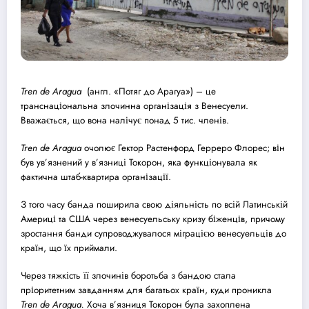
Tren de Aragua
(англ. «Потяг до Арагуа») – це
транснаціональна злочинна організація з Венесуели.
Вважається, що вона налічує понад 5 тис. членів.
Tren de Aragua
очолює Гектор Растенфорд Герреро Флорес; він
був ув’язнений у в’язниці Токорон, яка функціонувала як
фактична штаб-квартира організації.
З того часу банда поширила свою діяльність по всій Латинській
Америці та США через венесуельську кризу біженців, причому
зростання банди супроводжувалося міграцією венесуельців до
країн, що їх приймали.
Через тяжкість її злочинів боротьба з бандою стала
пріоритетним завданням для багатьох країн, куди проникла
Tren de Aragua.
Хоча в’язниця Токорон була захоплена