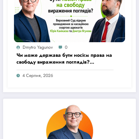
Dmytro Yagunov
0
Чи може держава бути носієм права на
свободу вираження поглядів?
Верховний Суд відкрив провадження
за касаційною скаргою адвокатів Юрія
4 Серпня, 2026
Канікаєва та Дмитра Ягунова