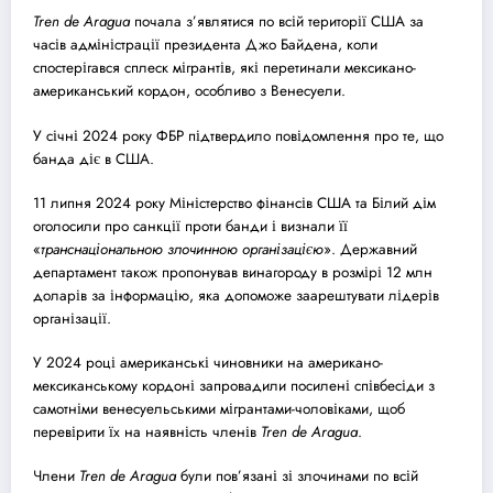
Tren de Aragua
почала з’являтися по всій території США за
часів адміністрації президента Джо Байдена, коли
спостерігався сплеск мігрантів, які перетинали мексикано-
американський кордон, особливо з Венесуели.
У січні 2024 року ФБР підтвердило повідомлення про те, що
банда діє в США.
11 липня 2024 року Міністерство фінансів США та Білий дім
оголосили про санкції проти банди і визнали її
«
транснаціональною злочинною організацією
». Державний
департамент також пропонував винагороду в розмірі 12 млн
доларів за інформацію, яка допоможе заарештувати лідерів
організації.
У 2024 році американські чиновники на американо-
мексиканському кордоні запровадили посилені співбесіди з
самотніми венесуельськими мігрантами-чоловіками, щоб
перевірити їх на наявність членів
Tren de Aragua
.
Члени
Tren de Aragua
були пов’язані зі злочинами по всій