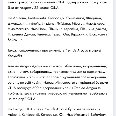
заяви правоохоронних органів США підтверджують присутність
Tren de Aragua
у 22 штатах США
Це Арізона, Каліфорнія, Колорадо, Коннектикут, Флорида,
Джорджія, Іллінойс, Індіана, Луїзіана, Міссурі, Нью-Джерсі,
Нью-Мексико, Нью-Йорк, Північна Кароліна, Північна Дакота,
Південна Дакота, Теннессі, Техас, Юта, Вірджинія, Вісконсин і
Вайомінг.
Також повідомлялося про активність
Tren de Aragua
в окрузі
Колумбія.
Tren de Aragua
відома насильством, вбивствами, викраденнями,
здирництвом, хабарництвом, торгівлею людьми та наркотиками
і пов’язана з більш ніж 100 розслідуваннями правоохоронних
органів по всій країні. Наразі Міністерство внутрішньої безпеки
США розшукує 600 підозрюваних членів
Tren de Aragua
та
«суб’єктів, що становлять інтерес», які нелегально перебувають
на території США.
На Заході США члени
Tren de Aragua
були заарештовані в
Арізоні, Каліфорнії, Колорадо, Юті, Нью-Мексико і Вайомінгу.