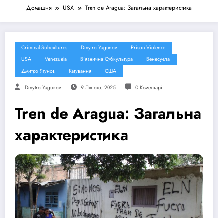
Домашня
USA
Tren de Aragua: Загальна характеристика
Criminal Subcultures
Dmytro Yagunov
Prison Violence
USA
Venezuela
В'язнична Субкультура
Венесуела
Дмитро Ягунов
Катування
США
Dmytro Yagunov
9 Лютого, 2025
0 Коментарі
Tren de Aragua: Загальна
характеристика