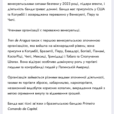
венесуельськими силами безпеки у 2023 році, лідери втекли, і
діяльність банди триває донині. Банда має присутність у США
та Колумбії і зосереджена переважно у Венесуелі, Перу та
Чилі.
Членами організації є переважно венесуельці.
Tren de Aragua
також є першою венесуельською злочинною
організацією, яка вийшла на міжнародний рівень; вона
присутня в Колумбії, Бразилії, Перу, Еквадорі, Болівії, Панамі,
Коста-Ріці, Чилі, Мексиці, Тринідаді і Тобаго та Сполучених
Штатах. Вона відіграє особливо домінуючу роль у торгівлі
людьми та контрабанді людей у Латинській Америці.
Організація займається різними видами злочинної діяльності,
такими як торгівля зброєю, хабарництво, наркоторгівля,
незаконний видобуток корисних копалин, викрадення людей з
метою отримання викупу та відмивання грошей.
Банда має тісні зв’язки з бразильською бандою
Primeiro
Comando da Capital.