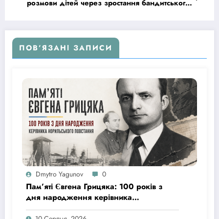
розмови дітей через зростання бандитського
насильства
ПОВ’ЯЗАНІ ЗАПИСИ
Dmytro Yagunov
0
Пам’яті Євгена Грицяка: 100 років з
дня народження керівника
Норильського повстання
10 Серпня, 2026