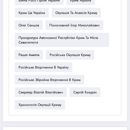
Війна Росії Проти України
Крим Україна
Крим Це Україна
Окупація Та Анексія Криму
Олег Сенцов
Поночовний Ігор Миколайович
Прокуратура Автономної Республіки Крим Та Міста
Севастополя
Решат Аметов
Російська Окупація Криму
Російське Вторгнення В Україну
Російське Збройне Вторгнення В Крим
Секретар Віталій Віталійович
Сергій Кокурін
Хронологія Окупації Криму