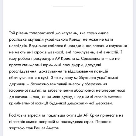
Той рівень толерантності до катувань, яка спричинила
російська окупація українського Криму, не може не мати
наслідків. Водночас хотілося б нагадати, що злочини катування
не мають ані строків давності, ані помилувань, ані амністій. І
тому робота
прокуратури АР Крим та м. Севастополя
– це не
просто стандартні юридичні процедури, до
суд
ові
розслідування, доказування та відстоювання позицій
обвинувачення в
суд
і. З точку зору майбутнього української
держави – безмежно важливий внесок у збереження
історичної пам’яті та забезпечення абсолютної нетолерантності
до катувань, яка, як на мою думку, є одним зі стовпів системи
кримінальної юстиції будь-якої демократичної держави.
Російська агресія та подальша окупація АР Крим принесла на
півострів хвилю репресій та поза
суд
ових страт. Першою
жертвою став Решат Аметов.