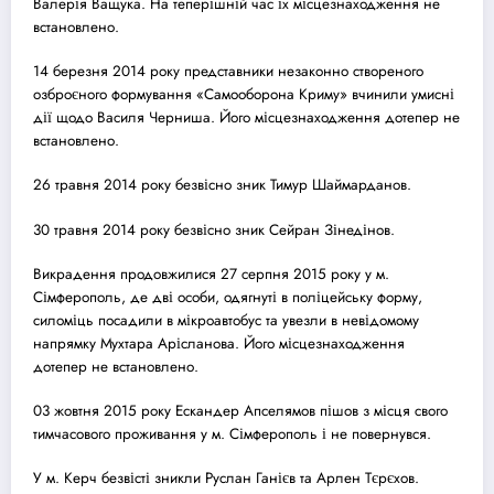
Валерія Ващука. На теперішній час їх місцезнаходження не
встановлено.
14 березня 2014 року представники незаконно створеного
озброєного формування «Самооборона Криму» вчинили умисні
дії щодо Василя Черниша. Його місцезнаходження дотепер не
встановлено.
26 травня 2014 року безвісно зник Тимур Шаймарданов.
30 травня 2014 року безвісно зник Сейран Зінедінов.
Викрадення продовжилися 27 серпня 2015 року у м.
Сімферополь, де дві особи, одягнуті в поліцейську форму,
силоміць посадили в мікроавтобус та увезли в невідомому
напрямку Мухтара Арісланова. Його місцезнаходження
дотепер не встановлено.
03 жовтня 2015 року Ескандер Апселямов пішов з місця свого
тимчасового проживання у м. Сімферополь і не повернувся.
У м. Керч безвісті зникли Руслан Ганієв та Арлен Тєрєхов.