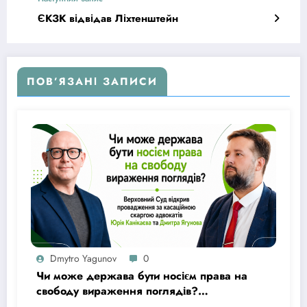
ЄКЗК відвідав Ліхтенштейн
ПОВ’ЯЗАНІ ЗАПИСИ
Dmytro Yagunov
0
Чи може держава бути носієм права на
свободу вираження поглядів?
Верховний Суд відкрив провадження