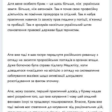
Для мене особисто Крим – це щось більше, ніж українська
земля. Більше, ніж автономія. Там я почав свою професійну
діяльність як помічник прокурора та слідчий. Там я набув
практичних навичок із захисту прав людини у поліції, в’язниці
та пробації. Там я зрозумів наскільки український шлях
становлення правової держави буде тернистим.
Але вже тоді я мав гостре передчуття російського реваншу з
огляду на засилля проросійських поглядів в органах влади.
Дуже болючою була справа підпалу Меджлісу, коли
доводилося «насідати» на міліцію з огляду на систематичне
саботування вказівок щодо активізації до
суд
ового
розслідування за фактом злочину.
Але, можу сказати, перший практичний досвід у Криму надав
мені розуміння того, що таке катування і чому цей огидний
феномен існує та продовжує поширюватися. Власне, Крим вже
тоді змінив моє ставлення до катування: від раціональних дій,