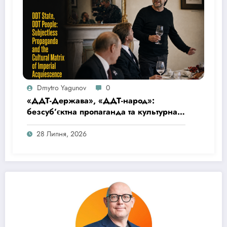
Dmytro Yagunov
0
«ДДТ-Держава», «ДДТ-народ»:
безсуб’єктна пропаганда та культурна
матриця імперської покірності
28 Липня, 2026