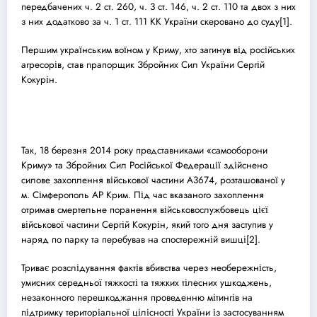
передбачених ч. 2 ст. 260, ч. 3 ст. 146, ч. 2 ст. 110 та двох з них
з них додатково за ч. 1 ст. 111 КК України скеровано до
суд
у
[1]
.
Першим українським воїном у Криму, хто загинув від російських
агресорів, став прапорщик Збройних Сил України Сергій
Кокурін.
Так, 18 березня 2014 року представниками «самооборони
Криму» та Збройних Сил Російської Федерації здійснено
силове захоплення військової частини А3674, розташованої у
м. Сімферополь АР Крим. Під час вказаного захоплення
отримав смертельне поранення військовослужбовець цієї
військової частини Сергій Кокурін, який того дня заступив у
наряд по парку та перебував на спостережній вишці
[2]
.
Триває розслідування фактів вбивства через необережність,
умисних середньої тяжкості та тяжких тілесних ушкоджень,
незаконного перешкоджання проведенню мітингів на
підтримку територіальної цілісності України із застосуванням