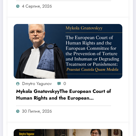
за касаційною скаргою адвокатів Юрія
4 Серпня, 2026
Канікаєва та Дмитра Ягунова
Dmytro Yagunov
0
Mykola GnatovskyyThe European Court of
Human Rights and the European
Committee for the Prevention of Torture
and Inhuman or Degrading Treatment or
30 Липня, 2026
Punishment: Praestat Cautela Quam
Medela