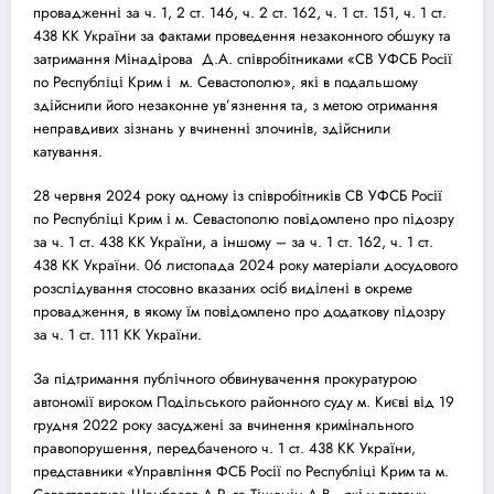
провадженні за ч. 1, 2 ст. 146, ч. 2 ст. 162, ч. 1 ст. 151, ч. 1 ст.
438 КК України за фактами проведення незаконного обшуку та
затримання Мінадірова Д.А. співробітниками «СВ УФСБ Росії
по Республіці Крим і м. Севастополю», які в подальшому
здійснили його незаконне ув’язнення та, з метою отримання
неправдивих зізнань у вчиненні злочинів, здійснили
катування.
28 червня 2024 року одному із співробітників СВ УФСБ Росії
по Республіці Крим і м. Севастополю повідомлено про підозру
за ч. 1 ст. 438 КК України, а іншому – за ч. 1 ст. 162, ч. 1 ст.
438 КК України. 06 листопада 2024 року матеріали до
суд
ового
розслідування стосовно вказаних осіб виділені в окреме
провадження, в якому їм повідомлено про додаткову підозру
за ч. 1 ст. 111 КК України.
За підтримання публічного обвинувачення прокуратурою
автономії вироком Подільського районного
суд
у м. Києві від 19
грудня 2022 року за
суд
жені за вчинення кримінального
правопорушення, передбаченого ч. 1 ст. 438 КК України,
представники «Управління ФСБ Росії по Республіці Крим та м.