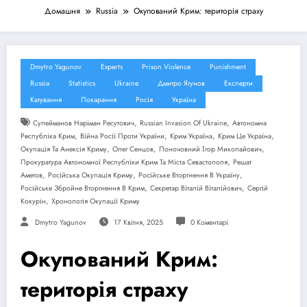
Домашня
Russia
Окупований Крим: територія страху
Dmytro Yagunov
Experts
Prison Violence
Punishment
Russia
Statistics
Ukraine
Дмитро Ягунов
Експерти
Катування
Покарання
Росія
Україна
,
,
Cулейманов Наріман Ресутович
Russian Invasion Of Ukraine
Автономна
,
,
,
,
Республіка Крим
Війна Росії Проти України
Крим Україна
Крим Це Україна
,
,
,
Окупація Та Анексія Криму
Олег Сенцов
Поночовний Ігор Миколайович
,
Прокуратура Автономної Республіки Крим Та Міста Севастополя
Решат
,
,
,
Аметов
Російська Окупація Криму
Російське Вторгнення В Україну
,
,
Російське Збройне Вторгнення В Крим
Секретар Віталій Віталійович
Сергій
,
Кокурін
Хронологія Окупації Криму
Dmytro Yagunov
17 Квітня, 2025
0 Коментарі
Окупований Крим:
територія страху