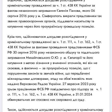
Водночас, здійснюється до
суд
ове розслідування у
кримінальному провадженні за ч. 1 ст. 438 КК України за
фактом незаконного затримання Євгенія Панова, якого 06
серпня 2016 року у м. Сімферополь викрали представники так
званих правоохоронних органів, піддавали насильству та
катуванню через його проукраїнську громадську позицію.
Крім того, здійснювалося до
суд
ове розслідування у
кримінальному провадженні за ч. 1 ст. 111, ч. 1 ст. 162, ч. 1 ст.
438 КК України за фактами проведення представниками ФСБ
РФ 30 серпня 2016 року незаконного обшуку та подальшого
затримання Михайловського О.Ю. у м. Євпаторії та його
катування з метою зізнання у вчиненні злочинів, які він не
скоював, а фактично – за проукраїнську позицію, що є
порушенням законів та звичаїв війни, що передбачені
міжнародними договорами, згоду на обов’язковість яких
надано Верховною Радою України. 27 вересня 2023 року
трьом працівникам ФСБ РФ повідомлено про підозру за ч. 1
ст. 111, ч. 1 ст. 162, ч. 1 ст. 438 КК України, а 31.01.2024
обвинувальних акт стосовно них скеровано до
суд
у.
Також, здійснюється до
суд
ове розслідування у кримінальному