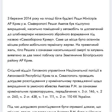
3 березня 2014 року на площі біля будівлі Ради Міністрів
АР Крим у м. Сімферополі Решат Аметов був підступно
викрадений, насильно поміщений у автомобіль та доставлений
до штаб-квартири незаконного збройного формування під
назвою «Самооборона Криму». Саме це місце було останнім
місцем роботи мобільного терміналу жертви. На превеликий
жаль, тіло Решата з ознаками насильницької смерті та катувань
виявлено за два тижні поблизу села Земляничне Білогірського
району АР Крим.
Слідчий відділ Головного управління Національної поліції в
Автономній Республіці Крим та м. Севастополь проводить
до
суд
ове розслідування у кримінальному провадженні щодо
викрадення та умисного вбивства Аметова Р.М. за ознаками
кримінальних правопорушень, передбачених ч. 3 ст. 146, ч. 2
ст. 260, ч. 2 ст. 438, ч. 1 ст. 111, ч. 2 ст. 110 КК України.
Під час до
суд
ового розслідування були отримані докази, що
свідчать про те, що викрадення Аметова Р.М. було здійснено