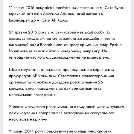
11 квітня 2016 року після прибуття на автостанцію м. Саки було
втрачено зв’язок з Арсеном Алієвим, який виїхав з м.
Бахчисарай до м. Саки АР Крим.
24 травня 2016 року у м. Бахчисарай невідомі особи, із
застосуванням фізичної сили, затягли до автомобіля члена
виконавчої ради Всесвітнього конгресу кримських татар Ервіна
Ібрагімова та вивезли його у невідомому напрямку. На
теперішній час його місцезнаходження не встановлено.
Щодо катування, то всього за процесуального керівництва
прокуратури АР Крим та м. Севастополя правоохоронними
органами здійснюється до
суд
ове розслідування 26
кримінальних проваджень за фактами катування та
нелюдського поводження.
У межах до
суд
ового розслідування в тому числі досліджуються
факти катування потерпілих із застосуванням сексуального
насильства над ними.
У травні 2014 року представниками окупаційних силових