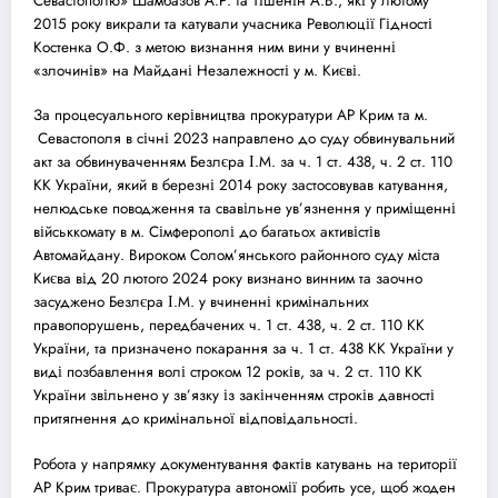
Севастополю» Шамбазов А.Р. та Тішенін А.В., які у лютому
2015 року викрали та катували учасника Революції Гідності
Костенка О.Ф. з метою визнання ним вини у вчиненні
«злочинів» на Майдані Незалежності у м. Києві.
За процесуального керівництва прокуратури АР Крим та м.
Cевастополя в січні 2023 направлено до
суд
у обвинувальний
акт за обвинуваченням Безлєра І.М. за ч. 1 ст. 438, ч. 2 ст. 110
КК України, який в березні 2014 року застосовував катування,
нелюдське поводження та свавільне ув’язнення у приміщенні
військкомату в м. Сімферополі до багатьох активістів
Автомайдану. Вироком Солом’янського районного
суд
у міста
Києва від 20 лютого 2024 року визнано винним та заочно
за
суд
жено Безлєра І.М. у вчиненні кримінальних
правопорушень, передбачених ч. 1 ст. 438, ч. 2 ст. 110 КК
України, та призначено покарання за ч. 1 ст. 438 КК України у
виді позбавлення волі строком 12 років, за ч. 2 ст. 110 КК
України звільнено у зв’язку із закінченням строків давності
притягнення до кримінальної відповідальності.
Робота у напрямку документування фактів катувань на території
АР Крим триває. Прокуратура автономії робить усе, щоб жоден