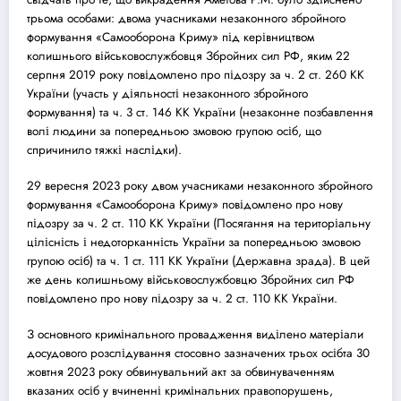
трьома особами: двома учасниками незаконного збройного
формування «Самооборона Криму» під керівництвом
колишнього військовослужбовця Збройних сил РФ, яким 22
серпня 2019 року повідомлено про підозру за ч. 2 ст. 260 КК
України (участь у діяльності незаконного збройного
формування) та ч. 3 ст. 146 КК України (незаконне позбавлення
волі людини за попередньою змовою групою осіб, що
спричинило тяжкі наслідки).
29 вересня 2023 року двом учасниками незаконного збройного
формування «Самооборона Криму» повідомлено про нову
підозру за ч. 2 ст. 110 КК України (Посягання на територіальну
цілісність і недоторканність України за попередньою змовою
групою осіб) та ч. 1 ст. 111 КК України (Державна зрада). В цей
же день колишньому військовослужбовцю Збройних сил РФ
повідомлено про нову підозру за ч. 2 ст. 110 КК України.
З основного кримінального провадження виділено матеріали
до
суд
ового розслідування стосовно зазначених трьох осібта 30
жовтня 2023 року обвинувальний акт за обвинуваченням
вказаних осіб у вчиненні кримінальних правопорушень,