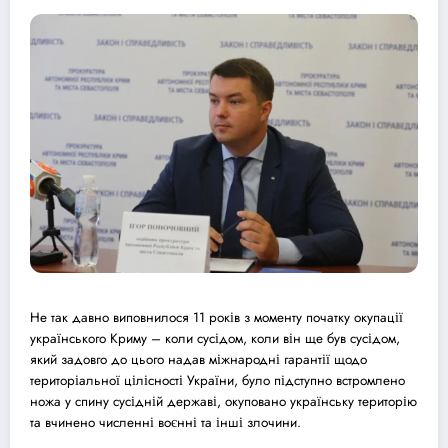
Не так давно виповнилося 11 років з моменту початку окупації
українського Криму – коли сусідом, коли він ще був сусідом,
який задовго до цього надав міжнародні гарантії щодо
територіальної цілісності України, було підступно встромлено
ножа у спину сусідній державі, окуповано українську територію
та вчинено численні воєнні та інші злочини.