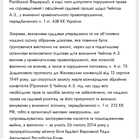
Російської Федерації, в ході чого допустили порушення права
на справедливий і офіційний
суд
овий процес щодо Чийгоза
А.З., у вчиненні кримінального правопорушення,
передбаченого ч. 1 ст. 438 КК України.
Зокрема, вказаними
суд
дями упереджено та не об’єктивно
надано оцінку зібраним доказам, яка повинна була
ґрунтуватися виключно на законі, через що в подальшому
останніми встановлено підстави для визнання Чийгоза А.З.
винним у кримінальному правопорушенні, яке останній
фактично не вчиняв, а також в порушення положень ч. 4 ст. 75
Додаткового протоколу до Женевських конвенцій від 12 серпня
1949 року, що стосується захисту жертв міжнародних збройних
конфліктів (Протокол I) Чийгозу А.З. під час
суд
у всіх
необхідних прав та засобів захисту не забезпечено, не надано
права на
суд
овий розгляд за його присутності та визнано
винуватим у вчиненні злочину, передбаченого ч. 1 ст. 212 КК
РФ, тобто в організації масових заворушень, що
супроводжувались застосуванням насилля та пошкодженням
майна, а фактично – за участь 26 лютого 2014 року у
проукраїнському мітингу біля будівлі Верховної Ради
Автономної Республіки Крим.