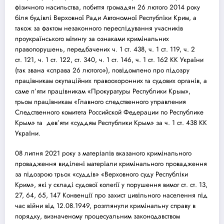
фізичного насильства, побиття громадян 26 лютого 2014 року
біля будівлі Верховної Ради Автономної Республіки Крим, а
також за фактом незаконного переслідування учасників
проукраїнського мітингу за ознаками кримінальних
правопорушень, передбачених ч. 1 ст. 438, ч. 1 ст. 119, ч. 2
ст. 121, ч. 1 ст. 122, ст. 340, ч. 1 ст. 146, ч. 1 ст. 162 КК України
(так звана «справа 26 лютого»), повідомлено про підозру
працівникам окупаційних правоохоронних та
суд
ових органів, а
саме п’яти працівникам «Прокуратуры Республики Крым»,
трьом працівникам «Главного следственного управления
Следственного комитета Российской Федерации по Республике
Крым» та дев’яти «
суд
дям Республики Крым» за ч. 1 ст. 438 КК
України.
08 липня 2021 року з матеріалів вказаного кримінального
провадження виділені матеріали кримінального провадження
за підозрою трьох «
суд
дів» «Верховного
суд
у Республіки
Крим», які у складі
суд
ової колегії у порушення вимог ст. ст. 13,
27, 64, 65, 147 Конвенції про захист цивільного населення під
час війни від 12.08.1949, розглянули кримінальну справу в
порядку, визначеному процесуальним законодавством