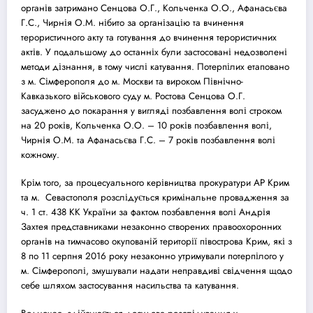
органів затримано Сенцова О.Г., Кольченка О.О., Афанасьєва
Г.С., Чирнія О.М. нібито за організацію та вчинення
терористичного акту та готування до вчинення терористичних
актів. У подальшому до останніх були застосовані недозволені
методи дізнання, в тому числі катування. Потерпілих етаповано
з м. Сімферополя до м. Москви та вироком Північно-
Кавказького військового
суд
у м. Ростова Сенцова О.Г.
за
суд
жено до покарання у вигляді позбавлення волі строком
на 20 років, Кольченка О.О. – 10 років позбавлення волі,
Чирнія О.М. та Афанасьєва Г.С. – 7 років позбавлення волі
кожному.
Крім того, за процесуального керівництва прокуратури АР Крим
та м. Cевастополя розслідується кримінальне провадження за
ч. 1 ст. 438 КК України за фактом позбавлення волі Андрія
Захтея представниками незаконно створених правоохоронних
органів на тимчасово окупованій території півострова Крим, які з
8 по 11 серпня 2016 року незаконно утримували потерпілого у
м. Сімферополі, змушували надати неправдиві свідчення щодо
себе шляхом застосування насильства та катування.