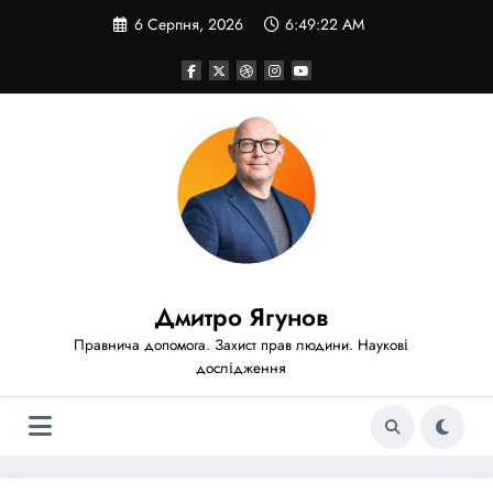
Перейти
6 Серпня, 2026
6:49:23 AM
до
вмісту
Дмитро Ягунов
Правнича допомога. Захист прав людини. Наукові
дослідження