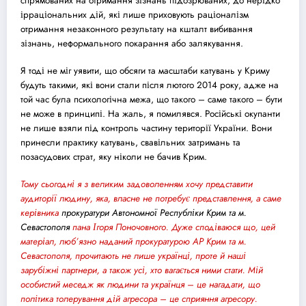
спрямованих на отримання зізнань підозрюваних, до нерідко
ірраціональних дій, які лише приховують раціоналізм
отримання незаконного результату на кшталт вибивання
зізнань, неформального покарання або залякування.
Я тоді не міг уявити, що обсяги та масштаби катувань у Криму
будуть такими, які вони стали після лютого 2014 року, адже на
той час була психологічна межа, що такого – саме такого – бути
не може в принципі. На жаль, я помилявся. Російські окупанти
не лише взяли під контроль частину території України. Вони
принесли практику катувань, свавільних затримань та
поза
суд
ових страт, яку ніколи не бачив Крим.
Тому сьогодні я з великим задоволенням хочу представити
аудиторії людину, яка, власне не потребує представлення, а саме
керівника
прокуратури Автономної Республіки Крим та м.
Севастополя
пана Ігоря Поночовного. Дуже сподіваюся що, цей
матеріал, люб’язно наданий прокуратурою АР Крим та м.
Севастополя, прочитають не лише українці, проте й наші
зарубіжні партнери, а також усі, хто вагається ними стати. Мій
особистий меседж як людини та українця – це нагадати, що
політика толерування дій агресора – це сприяння агресору.