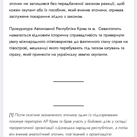
злочин не залишився без передбаченої законом реакції, щоб
кожен окупант або їх пособник, який вчинив злочини, отримав
заслужене покарання згідно з законом.
Прокуратура Автономної Республіки Крим та м. Cевастополь
намагається відновити історичну справедливість та привернути
увагу міжнародного співтовариства до фактичного стану справ на
півострові, мешканці якого перебувають під тиском катувань та
страху, який принесли на українську землю окупанти.
[1]
Після скоєння зазначеного злочину один із підозрюваних
покинув територію АР Крим та брав участь у бойових діях у складі
терористичної організації «Донецька народна республіка», а потім
він вчинив аналогічний злочин, пов’язаний з організацією