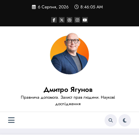
Перейти
6 Серпня, 2026
8:46:06 AM
до
вмісту
Дмитро Ягунов
Правнича допомога. Захист прав людини. Наукові
дослідження