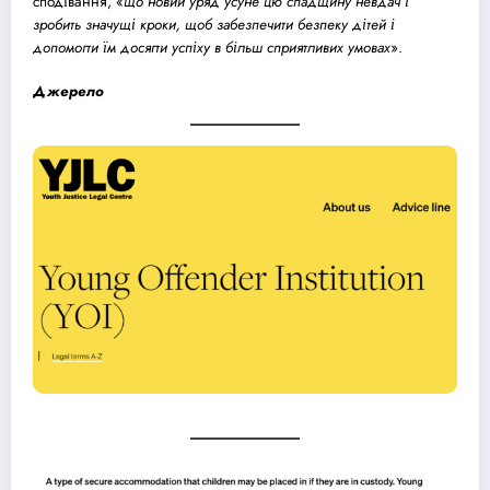
сподівання, «
що новий уряд усуне цю спадщину невдач і
зробить значущі кроки, щоб забезпечити безпеку дітей і
допомогти їм досягти успіху в більш сприятливих умовах
».
Джерело