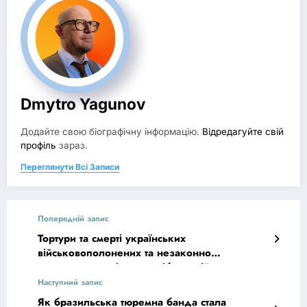
Dmytro Yagunov
Додайте свою біографічну інформацію.
Відредагуйте свій
профіль
зараз.
Переглянути Всі Записи
Попередній запис
Тортури та смерті українських
військовополонених та незаконно
затриманих цивільних осіб у російському
полоні
Наступний запис
Як бразильська тюремна банда стала