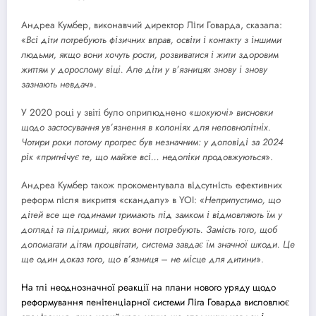
Андреа Кумбер, виконавчий директор Ліги Говарда, сказала:
«
Всі діти потребують фізичних вправ, освіти і контакту з іншими
людьми, якщо вони хочуть рости, розвиватися і жити здоровим
життям у дорослому віці.
Але діти у в’язницях знову і знову
зазнають невдач
».
У 2020 році у звіті було оприлюднено «
шокуючі» висновки
щодо застосування ув’язнення в колоніях для неповнолітніх.
Чотири роки потому прогрес був незначним: у доповіді за 2024
рік «пригнічує те, що майже всі… недоліки продовжуються
».
Андреа Кумбер також прокоментувала відсутність ефективних
реформ після викриття «скандалу» в YOI: «
Неприпустимо, що
дітей все ще годинами тримають під замком і відмовляють їм у
догляді та підтримці, яких вони потребують.
Замість того, щоб
допомагати дітям процвітати, система завдає їм значної шкоди.
Це
ще один доказ того, що в’язниця – не місце для дитини
».
На тлі неоднозначної реакції на плани нового уряду щодо
реформування пенітенціарної системи Ліга Говарда висловлює