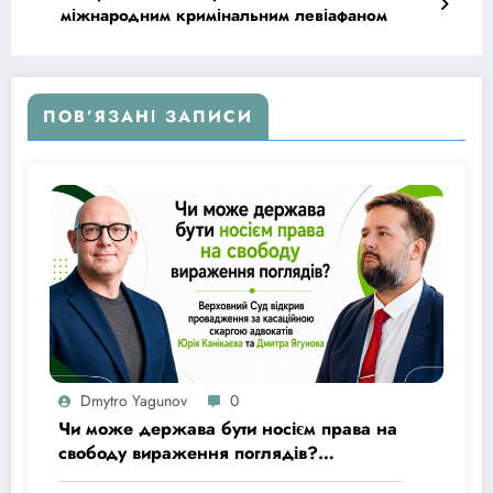
міжнародним кримінальним левіафаном
ПОВ’ЯЗАНІ ЗАПИСИ
Dmytro Yagunov
0
Чи може держава бути носієм права на
свободу вираження поглядів?
Верховний Суд відкрив провадження