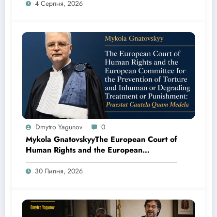
за касаційною скаргою адвокатів Юрія
4 Серпня, 2026
Канікаєва та Дмитра Ягунова
Dmytro Yagunov
0
Mykola GnatovskyyThe European Court of
Human Rights and the European
Committee for the Prevention of Torture
and Inhuman or Degrading Treatment or
30 Липня, 2026
Punishment: Praestat Cautela Quam
Medela