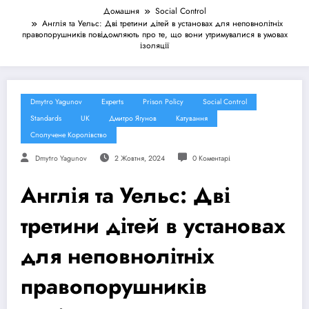
Домашня
Social Control
Англія та Уельс: Дві третини дітей в установах для неповнолітніх
правопорушників повідомляють про те, що вони утримувалися в умовах
ізоляції
Dmytro Yagunov
Experts
Prison Policy
Social Control
Standards
UK
Дмитро Ягунов
Катування
Сполучене Королівство
Dmytro Yagunov
2 Жовтня, 2024
0 Коментарі
Англія та Уельс: Дві
третини дітей в установах
для неповнолітніх
правопорушників