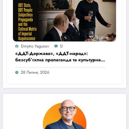
Dmytro Yagunov
0
«ДДТ-Держава», «ДДТ-народ»:
безсуб’єктна пропаганда та культурна
матриця імперської покірності
28 Липня, 2026