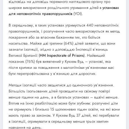
відповідь на доповідь тюремного наглядового органу про
широке використання роздільного утримання дітей в
установах
для неповнолітніх правопорушників
(YOI).
В середньому, в таких установах утримується 440 неповнолітніх
правопорушників, і розлучення часто використовується як метод
покарання або за власним бажанням тих, хто боїться
насильства. Майже дві третини (64%) дітей заявили, що вони
зазнали ізоляції, згідно з доповіддю Інспекції в’язниць
Великої Британії (
HM Inspectorate of Prisons
). Найвищий
показник (76%) був виявлений у Кукхем Вуд – установі, яка
після критики за поводження з малолітніми ув’язненими має
бути перепрофільована у в’язницю для дорослих.
Методи ізоляції часто зводилися до одиночного ув’язнення.
Більшість ізольованих дітей проводили на свіжому повітрі
менше години на день, а в багатьох установах – вдвічі менше.
Вплив на їхню реабілітацію може бути згубним: розлучені діти
не отримують і близько 15 щотижневих годин освіти, на які вони
мають право за законом. У Кукхем Вуд 37 дітей, які перебували
в ізоляції, отримували в середньому менше трьох хвилин
навчання на день.