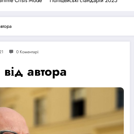
rtime Crisis Mode
Поліцейські стандарти 2025
автора
21
0 Коментарі
 від автора