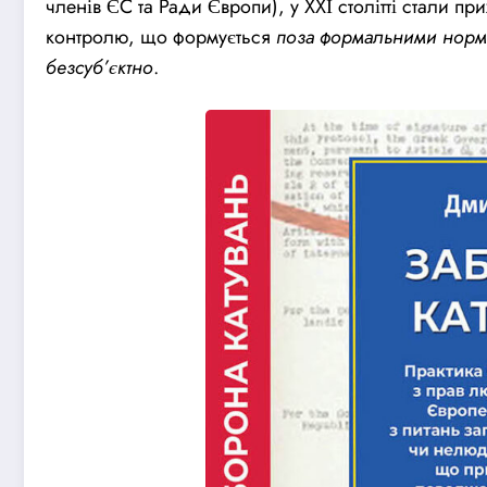
членів ЄС та Ради Європи), у ХХІ столітті стали п
контролю, що формується
поза формальними норм
безсуб’єктно
.