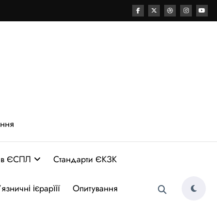
ення
 в ЄСПЛ
Стандарти ЄКЗК
язничні ієрарїії
Опитування