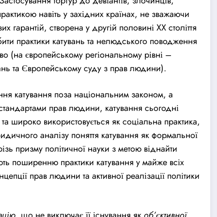
Застосування тортур до девіантів, злочинців,
рактикою навіть у західних країнах, не зважаючи
 гарантій, створена у другій половині ХХ століття
робити практики катувань та нелюдського поводження
о (на європейському регіональному рівні –
вань та Європейському
суд
у з прав людини).
ня катування поза національним законом, а
стандартами прав людини, катування сьогодні
 та широко використовується як соціальна практика,
ридичного аналізу поняття катування як формальної
ізь призму політичної науки з метою віднайти
яють поширенню практики катування у майже всіх
нцепції прав людини та активної реалізації політики
ацію
, що не виключає її існування як
об’єктивної