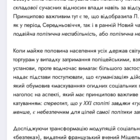
складової
сучасних відносин влади навіть за відс
Принципово важливим тут є те, що відобразила Л.
як у період Середньовіччя, так і в ранній Новий ч
подвійна політична нестабільність
, або
політична
не
Коли майже половина населення усіх держав світу 
тортурам у випадку затримання поліцейськими, взя
установи, проте водночас вимагає більшого застос
надає підстави постулювати, що «
гуманізація
» дій
який обумовив «маскування» огидних соціальних п
наголос на аспекті, який має принципово важливе
катуванням:
стереотип, що у ХХІ столітті завдяки «г
менше, є небезпечним для цілей самої політики за
Досліджуючи трансформацію модуляцій соціально
«безпека»), видатний французький вчений Мішель