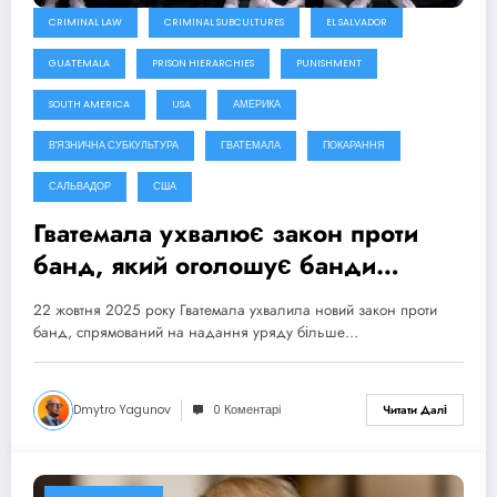
CRIMINAL LAW
CRIMINAL SUBCULTURES
EL SALVADOR
GUATEMALA
PRISON HIERARCHIES
PUNISHMENT
SOUTH AMERICA
USA
АМЕРИКА
В'ЯЗНИЧНА СУБКУЛЬТУРА
ГВАТЕМАЛА
ПОКАРАННЯ
САЛЬВАДОР
США
Гватемала ухвалює закон проти
банд, який оголошує банди
терористичними групами
22 жовтня 2025 року Гватемала ухвалила новий закон проти
банд, спрямований на надання уряду більше…
Dmytro Yagunov
0 Коментарі
Читати Далі