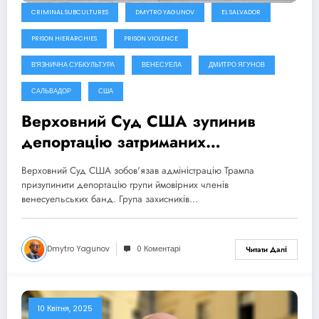
CRIMINAL SUBCULTURES
DMYTRO YAGUNOV
EL SALVADOR
PRISON HIERARCHIES
PRISON VIOLENCE
В'ЯЗНИЧНА СУБКУЛЬТУРА
ВЕНЕСУЕЛА
ДМИТРО ЯГУНОВ
САЛЬВАДОР
США
Верховний Cуд США зупинив
депортацію затриманих
венесуельців
Верховний Суд США зобов'язав адміністрацію Трампа
призупинити депортацію групи ймовірних членів
венесуельських банд. Група захисників…
Dmytro Yagunov
0 Коментарі
Читати Далі
10 Квітня, 2025