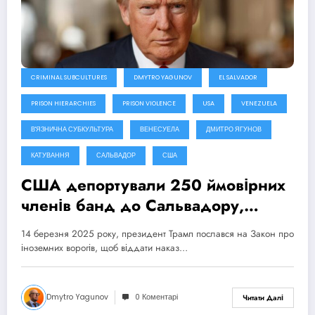
CRIMINAL SUBCULTURES
DMYTRO YAGUNOV
EL SALVADOR
PRISON HIERARCHIES
PRISON VIOLENCE
USA
VENEZUELA
В'ЯЗНИЧНА СУБКУЛЬТУРА
ВЕНЕСУЕЛА
ДМИТРО ЯГУНОВ
КАТУВАННЯ
САЛЬВАДОР
США
США депортували 250 ймовірних
членів банд до Сальвадору,
незважаючи на рішення суду про
14 березня 2025 року, президент Трамп послався на Закон про
заборону депортації
іноземних ворогів, щоб віддати наказ…
Dmytro Yagunov
0 Коментарі
Читати Далі