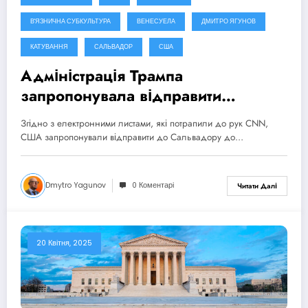
В'ЯЗНИЧНА СУБКУЛЬТУРА
ВЕНЕСУЕЛА
ДМИТРО ЯГУНОВ
КАТУВАННЯ
САЛЬВАДОР
США
Адміністрація Трампа
запропонувала відправити
стверджуваних 500 членів
Згідно з електронними листами, які потрапили до рук CNN,
венесуельських банд до
США запропонували відправити до Сальвадору до…
мегав’язниці в Сальвадорі
Dmytro Yagunov
0 Коментарі
Читати Далі
20 Квітня, 2025