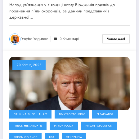
ув’язнених, яких звинувачують у
Напад ув'язнених у в'язниці штату Вірджинія призвів до
приналежності до угруповання
поранення п'яти охоронців, за даними представників
MS-13
державної…
Dmytro Yagunov
0 Коментарі
Читати Далі
29 Квітня, 2025
CRIMINAL SUBCULTURES
DMYTRO YAGUNOV
EL SALVADOR
PRISON HIERARCHIES
PRISON POLICY
PRISON POPULATION
PRISON VIOLENCE
USA
VENEZUELA