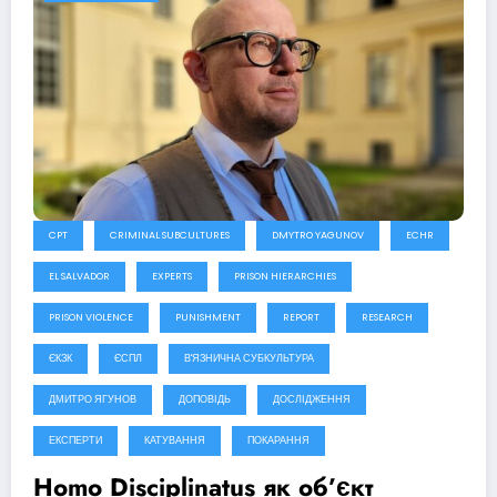
CPT
CRIMINAL SUBCULTURES
DMYTRO YAGUNOV
ECHR
EL SALVADOR
EXPERTS
PRISON HIERARCHIES
PRISON VIOLENCE
PUNISHMENT
REPORT
RESEARCH
ЄКЗК
ЄСПЛ
В'ЯЗНИЧНА СУБКУЛЬТУРА
ДМИТРО ЯГУНОВ
ДОПОВІДЬ
ДОСЛІДЖЕННЯ
ЕКСПЕРТИ
КАТУВАННЯ
ПОКАРАННЯ
Homo Disciplinatus як об’єкт