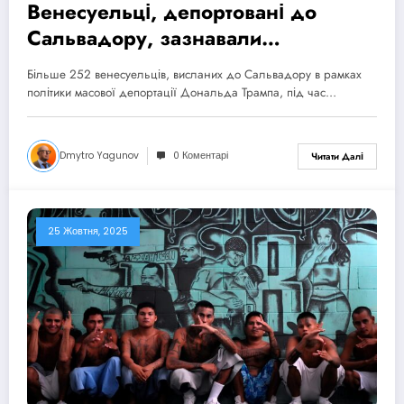
Венесуельці, депортовані до
Сальвадору, зазнавали
систематичних катувань
Більше 252 венесуельців, висланих до Сальвадору в рамках
політики масової депортації Дональда Трампа, під час…
Dmytro Yagunov
0 Коментарі
Читати Далі
25 Жовтня, 2025