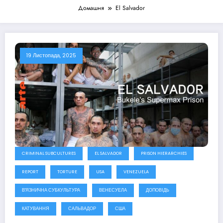
Домашня
El Salvador
19 Листопада, 2025
CRIMINAL SUBCULTURES
EL SALVADOR
PRISON HIERARCHIES
REPORT
TORTURE
USA
VENEZUELA
В'ЯЗНИЧНА СУБКУЛЬТУРА
ВЕНЕСУЕЛА
ДОПОВІДЬ
КАТУВАННЯ
САЛЬВАДОР
США