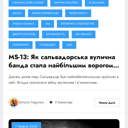
CRIMINAL SUBCULTURES
DMYTRO YAGUNOV
EL SALVADOR
POLICE
PRISON HIERARCHIES
PRISON POLICY
PRISON VIOLENCE
USA
В'ЯЗНИЧНА СУБКУЛЬТУРА
ДМИТРО ЯГУНОВ
ЗЛОЧИННІСТЬ
КАТУВАННЯ
ПОКАРАННЯ
САЛЬВАДОР
США
MS-13: Як сальвадорська вулична
банда стала найбільшим ворогом
Президента США
Десять років тому Сальвадор був найнебезпечнішою країною в
світі. Влада оголосила війну вуличним і в’язничним…
Dmytro Yagunov
0 Коментарі
Читати Далі
7 Травня, 2025