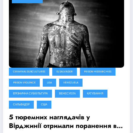
CRIMINAL SUBCULTURES
EL SALVADOR
PRISON HIERARCHIES
PRISON VIOLENCE
USA
VENEZUELA
В'ЯЗНИЧНА СУБКУЛЬТУРА
ВЕНЕСУЕЛА
КАТУВАННЯ
САЛЬВАДОР
США
5 тюремних наглядачів у
Вірджинії отримали поранення від