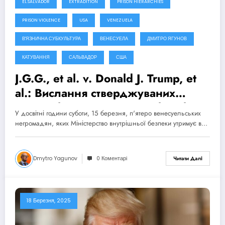
EL SALVADOR
EXTRADITION
PRISON HIERARCHIES
PRISON VIOLENCE
USA
VENEZUELA
В'ЯЗНИЧНА СУБКУЛЬТУРА
ВЕНЕСУЕЛА
ДМИТРО ЯГУНОВ
КАТУВАННЯ
САЛЬВАДОР
США
J.G.G., et al. v. Donald J. Trump, et
al.: Вислання стверджуваних
членів банди на підставі the Alien
У досвітні години суботи, 15 березня, п'ятеро венесуельських
Enemies Act of 1798
негромадян, яких Міністерство внутрішньої безпеки утримує в…
Dmytro Yagunov
0 Коментарі
Читати Далі
18 Березня, 2025