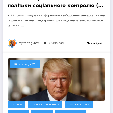
політики соціального контролю (до
питання про симулякризацію
У ХХІ столітті катування, формально заборонені універсальними
національної політики запобігання
та регіональними стандартами прав людини та законодавством
катуванням)
сучасних…
Dmytro Yagunov
0 Коментарі
Читати Далі
26 Березня, 2025
CASE LAW
CRIMINAL SUBCULTURES
DMYTRO YAGUNOV