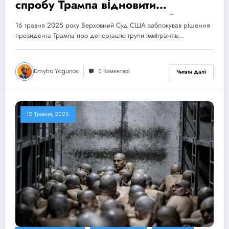
спробу Трампа відновити
депортації відповідно до Alien
16 травня 2025 року Верховний Cуд США заблокував рішення
Enemies Act of 1798
президента Трампа про депортацію групи іммігрантів…
Dmytro Yagunov
0 Коментарі
Читати Далі
12 Травня, 2025