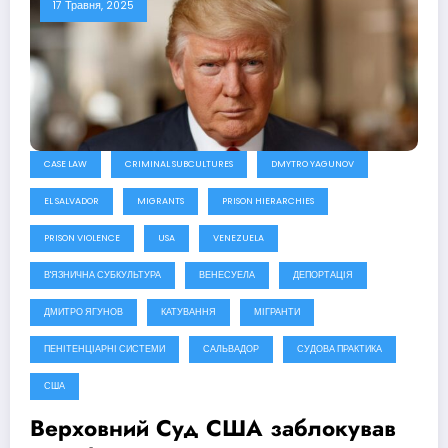
17 Травня, 2025
CASE LAW
CRIMINAL SUBCULTURES
DMYTRO YAGUNOV
EL SALVADOR
MIGRANTS
PRISON HIERARCHIES
PRISON VIOLENCE
USA
VENEZUELA
В'ЯЗНИЧНА СУБКУЛЬТУРА
ВЕНЕСУЕЛА
ДЕПОРТАЦІЯ
ДМИТРО ЯГУНОВ
КАТУВАННЯ
МІГРАНТИ
ПЕНІТЕНЦІАРНІ СИСТЕМИ
САЛЬВАДОР
СУДОВА ПРАКТИКА
США
Верховний Суд США заблокував