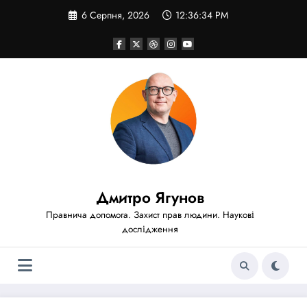
Перейти
6 Серпня, 2026
12:36:36 PM
до
вмісту
Дмитро Ягунов
Правнича допомога. Захист прав людини. Наукові
дослідження