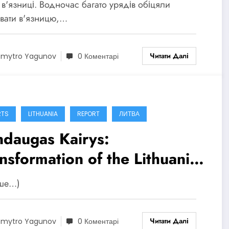
 в'язниці. Водночас багато урядів обіцяли
вати в'язницю,…
Читати Далі
mytro Yagunov
0 Коментарі
RTS
LITHUANIA
REPORT
ЛИТВА
ndaugas Kairys:
nsformation of the Lithuanian
rectional System – Seeking
ьше…)
utions to End Torture in
sons
Читати Далі
mytro Yagunov
0 Коментарі