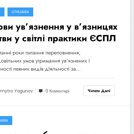
R
LITHUANIA
ови ув’язнення у в’язницях
тви у світлі практики ЄСПЛ
танні роки питання переповнення,
овільних умов утримання ув'язнених і
тності певних видів діяльності за…
Читати Далі
mytro Yagunov
0 Коментарі
UANIA