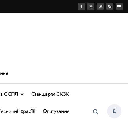
ення
 в ЄСПЛ
Стандарти ЄКЗК
язничні ієрарїії
Опитування