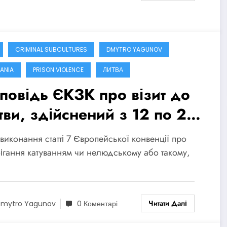
CRIMINAL SUBCULTURES
DMYTRO YAGUNOV
UANIA
PRISON VIOLENCE
ЛИТВА
повідь ЄКЗК про візит до
тви, здійснений з 12 по 22
того 2024 року
 виконання статті 7 Європейської конвенції про
ігання катуванням чи нелюдському або такому,
Читати Далі
mytro Yagunov
0 Коментарі