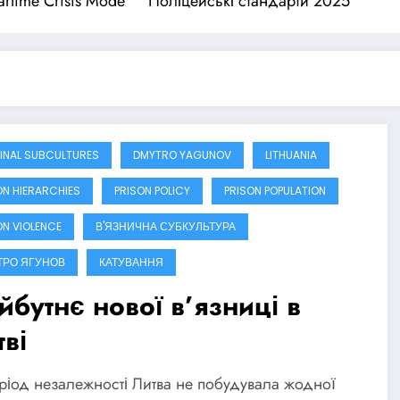
rtime Crisis Mode
Поліцейські стандарти 2025
INAL SUBCULTURES
DMYTRO YAGUNOV
LITHUANIA
ON HIERARCHIES
PRISON POLICY
PRISON POPULATION
ON VIOLENCE
В'ЯЗНИЧНА СУБКУЛЬТУРА
ТРО ЯГУНОВ
КАТУВАННЯ
йбутнє нової в’язниці в
ві
ріод незалежності Литва не побудувала жодної