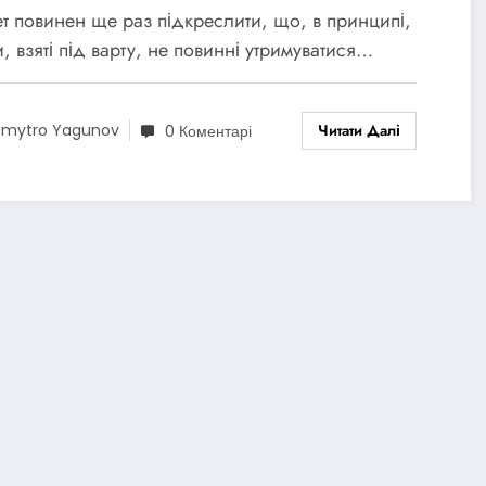
ійсненого ЄКЗК з 10 по 20
ет повинен ще раз підкреслити, що, в принципі,
удня 2021 року (витяги)
, взяті під варту, не повинні утримуватися…
Читати Далі
mytro Yagunov
0 Коментарі