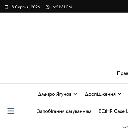
Перейти
8 Серпня, 2026
6:21:32 PM
до
вмісту
Прав
Дмитро Ягунов
Дослідження
Запобігання катуванням
ECtHR Case 