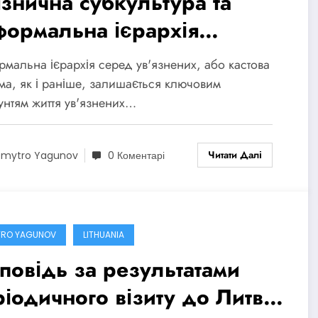
язнична субкультурa та
формальна ієрархія
’язнених (доповідь ЄКЗК
мальна ієрархія серед ув'язнених, або кастова
до Литви, візит 2021 року)
ма, як і раніше, залишається ключовим
унтям життя ув'язнених…
Читати Далі
mytro Yagunov
0 Коментарі
TRO YAGUNOV
LITHUANIA
повідь за результатами
ріодичного візиту до Литви,