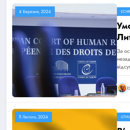
4 Березня, 2024
ECH
Ум
Ли
За ос
незад
відсу
D
11 Лютого, 2024
LITH