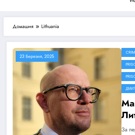
Wa
Домашня
Lithuania
CRIM
23 Березня, 2025
PRIS
PRIS
ДМИ
Ма
Лит
За пе