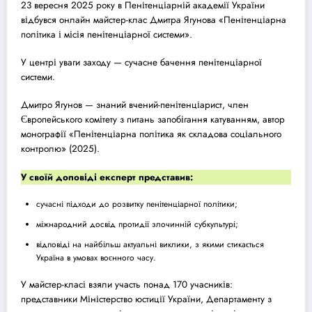
23 вересня 2025 року в Пенітенціарній академії України
відбувся онлайн майстер-клас Дмитра
Ягунов
а «Пенітенціарна
політика і місія пенітенціарної системи».
У центрі уваги заходу — сучасне бачення пенітенціарної
системи.
Дмитро
Ягунов
— знаний вчений-пенітенціарист, член
Європейського комітету з питань запобігання катуванням, автор
монографії «Пенітенціарна політика як складова соціального
контролю» (2025).
У своїй доповіді експерт представив:
сучасні підходи до розвитку пенітенціарної політики;
міжнародний досвід протидії злочинній субкультурі;
відповіді на найбільш актуальні виклики, з якими стикається
Україна в умовах воєнного часу.
У майстер-класі взяли участь понад 170 учасників:
представники Міністерство юстиції України, Департаменту з