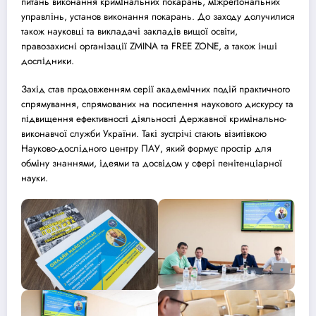
питань виконання кримінальних покарань, міжрегіональних
управлінь, установ виконання покарань. До заходу долучилися
також науковці та викладачі закладів вищої освіти,
правозахисні організації ZMINA та FREE ZONE, а також інші
дослідники.
Захід став продовженням серії академічних подій практичного
спрямування, спрямованих на посилення наукового дискурсу та
підвищення ефективності діяльності Державної кримінально-
виконавчої служби України. Такі зустрічі стають візитівкою
Науково-дослідного центру ПАУ, який формує простір для
обміну знаннями, ідеями та досвідом у сфері пенітенціарної
науки.