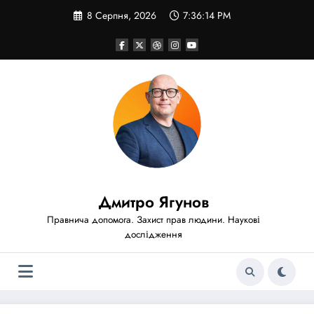
Перейти
8 Серпня, 2026
7:36:16 PM
до
вмісту
Дмитро Ягунов
Правнича допомога. Захист прав людини. Наукові
дослідження