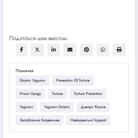
Поділіться цим вмістом:
Позначка
Dmytro Yagunov
Prevention Of Torture
Prison Gangs
Torture
Torture Prevention
Yagunov
Yagunov Dmytro
Дмитро Ягунов
Запобігання Катуванням
Неформальні Ієрархії