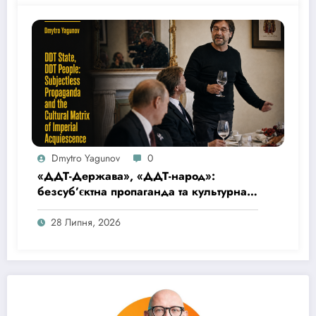
Medela
Dmytro Yagunov
0
«ДДТ-Держава», «ДДТ-народ»:
безсуб’єктна пропаганда та культурна
матриця імперської покірності
28 Липня, 2026