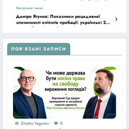
повномасштабного вторгнення Росії в Україну
Наступний запис
Дмитро Ягунов: Показники рецидивної
злочинності клієнтів пробації: українські 2%
та зарубіжний досвід
ПОВ’ЯЗАНІ ЗАПИСИ
Dmytro Yagunov
0