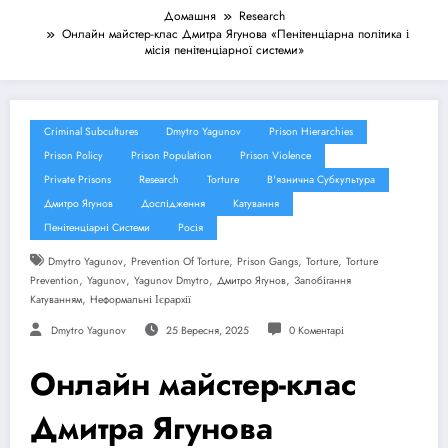
Домашня
Research
Онлайн майстер-клас Дмитра Ягунова «Пенітенціарна політика і
місія пенітенціарної системи»
Criminal Subcultures
Dmytro Yagunov
Prison Hierarchies
Prison Policy
Prison Population
Prison Violence
Private Prisons
Research
Torture
В'язнична Субкультура
Дмитро Ягунов
Дослідження
Катування
Пенітенціарні Системи
Росія
,
,
,
,
Dmytro Yagunov
Prevention Of Torture
Prison Gangs
Torture
Torture
,
,
,
,
Prevention
Yagunov
Yagunov Dmytro
Дмитро Ягунов
Запобігання
,
Катуванням
Неформальні Ієрархії
Dmytro Yagunov
25 Вересня, 2025
0 Коментарі
Онлайн майстер-клас
Дмитра Ягунова