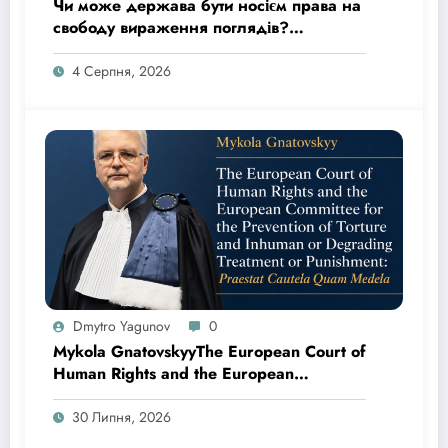
Чи може держава бути носієм права на
свободу вираження поглядів?
Верховний Суд відкрив провадження
за касаційною скаргою адвокатів Юрія
4 Серпня, 2026
Канікаєва та Дмитра Ягунова
Dmytro Yagunov
0
Mykola GnatovskyyThe European Court of
Human Rights and the European
Committee for the Prevention of Torture
and Inhuman or Degrading Treatment or
30 Липня, 2026
Punishment: Praestat Cautela Quam