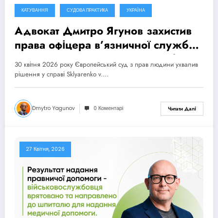
КАТУВАННЯ
СУДОВА ПРАКТИКА
УКРАЇНА
Адвокат Дмитро Ягунов захистив
права офіцера в’язничної служби,
який став жертвою нападу з боку
30 квітня 2026 року Європейський суд з прав людини ухвалив
неформальних в’язничних
рішення у справі Sklyarenko v.…
ієрархій, в ЄСПЛ
Dmytro Yagunov
0 Коментарі
Читати Далі
27 Квітня, 2026