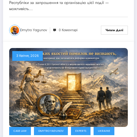
агресії на українське правосуддя
Республіки за запрошення та організацію цієї події —
можливість…
Dmytro Yagunov
0 Коментарі
Читати Далі
3 Квітня, 2026
CASE LAW
DMYTRO YAGUNOV
EXPERTS
UKRAINE