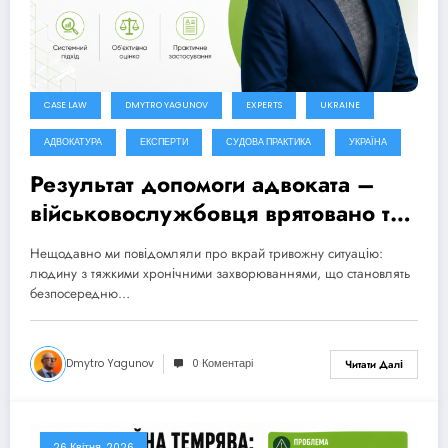
CASE LAW
DMYTRO YAGUNOV
EXPERTS
UKRAINE
АДВОКАТУРА
ЕКСПЕРТИ
СУДОВА ПРАКТИКА
УКРАЇНА
Результат допомоги адвоката –
військовослужбовця врятовано та
направлено до шпиталю
Нещодавно ми повідомляли про вкрай тривожну ситуацію:
людину з тяжкими хронічними захворюваннями, що становлять
безпосередню…
Dmytro Yagunov
0 Коментарі
Читати Далі
26 Квітня, 2026