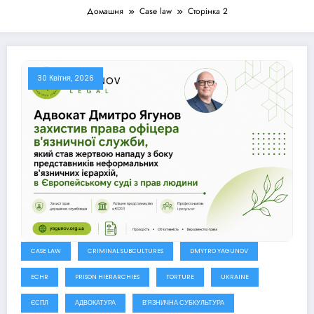
Домашня
Case law
Сторінка 2
30 Квітня, 2026
CASE LAW
CRIMINAL SUBCULTURES
DMYTRO YAGUNOV
ECHR
PRISON HIERARCHIES
TORTURE
UKRAINE
ЄСПЛ
АДВОКАТУРА
В'ЯЗНИЧНА СУБКУЛЬТУРА