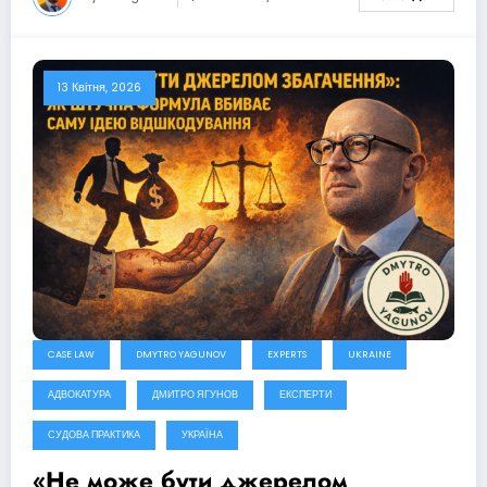
13 Квітня, 2026
CASE LAW
DMYTRO YAGUNOV
EXPERTS
UKRAINE
АДВОКАТУРА
ДМИТРО ЯГУНОВ
ЕКСПЕРТИ
СУДОВА ПРАКТИКА
УКРАЇНА
«Не може бути джерелом