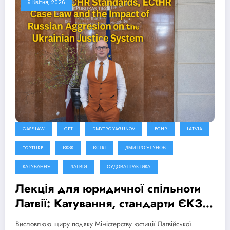
9 Квітня, 2026
CASE LAW
CPT
DMYTRO YAGUNOV
ECHR
LATVIA
TORTURE
ЄКЗК
ЄСПЛ
ДМИТРО ЯГУНОВ
КАТУВАННЯ
ЛАТВІЯ
СУДОВА ПРАКТИКА
Лекція для юридичної спільноти
Латвії: Катування, стандарти ЄКЗК,
практика ЄСПЛ та вплив російської
Висловлюю щиру подяку Міністерству юстиції Латвійської