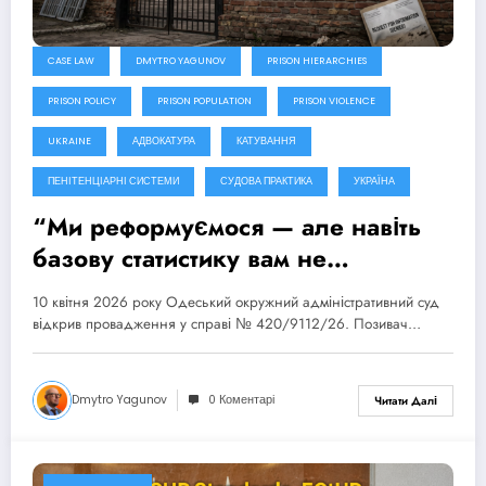
CASE LAW
DMYTRO YAGUNOV
PRISON HIERARCHIES
PRISON POLICY
PRISON POPULATION
PRISON VIOLENCE
UKRAINE
АДВОКАТУРА
КАТУВАННЯ
ПЕНІТЕНЦІАРНІ СИСТЕМИ
СУДОВА ПРАКТИКА
УКРАЇНА
“Ми реформуємося — але навіть
базову статистику вам не
покажемо”: Одеський СІЗО
10 квітня 2026 року Одеський окружний адміністративний суд
відмовив у доступі до публічної
відкрив провадження у справі № 420/9112/26. Позивач…
інформації
Dmytro Yagunov
0 Коментарі
Читати Далі