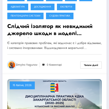
АДВОКАТУРА
ДОСЛІДЖЕННЯ
ЕКСПЕРТИ
ПЕНІТЕНЦІАРНІ СИСТЕМИ
СУДОВА ПРАКТИКА
Cлідчий ізолятор як невидимий
джерело шкоди в моделі
безособової відповідальності
Є категорія правових проблем, які водночас є і добре відомими,
держави
і системно ігнорованими. Відшкодування моральної…
Dmytro Yagunov
0 Коментарі
Читати Далі
15 Квітня, 2026