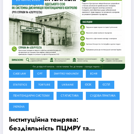
CASE LAW
CPT
DMYTRO YAGUNOV
ECHR
STATISTICS
TORTURE
UKRAINE
ЄКЗК
ЄСПЛ
ПЕНІТЕНЦІАРНІ СИСТЕМИ
СТАТИСТИКА
СУДОВА ПРАКТИКА
УКРАЇНА
Інституційна темрява:
бездіяльність ПЦМРУ та