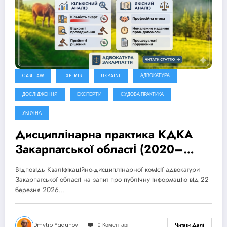
CASE LAW
EXPERTS
UKRAINE
АДВОКАТУРА
ДОСЛІДЖЕННЯ
ЕКСПЕРТИ
СУДОВА ПРАКТИКА
УКРАЇНА
Дисциплінарна практика КДКА
Закарпатської області (2020–
2025): кількісний та якісний
Відповідь Кваліфікаційно-дисциплінарної комісії адвокатури
аналіз
Закарпатської області на запит про публічну інформацію від 22
березня 2026…
Dmytro Yagunov
0 Коментарі
Читати Далі