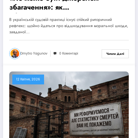
збагачення»: як
“бюджетоохоронна” логіка
В українській судовій практиці існує стійкий риторичний
замінила правосуддя — і чому це
рефлекс: щойно йдеться про відшкодування моральної шкоди,
коштує державі значно дорожче,
завданої…
ніж здається
Dmytro Yagunov
0 Коментарі
Читати Далі
12 Квітня, 2026