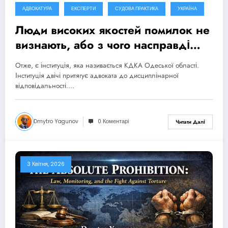
АДВОКАТУРА
ЕКСПЕРТИ
СУДОВА ПРАКТИКА
УКРАЇНА
Люди високих якостей помилок не
визнають, або з чого насправді
має починатися реформа
Отже, є інституція, яка називається КДКА Одеської області.
адвокатури
Інституція двічі притягує адвоката до дисциплінарної
відповідальності.…
Dmytro Yagunov
0 Коментарі
Читати Далі
3 Квітня, 2026