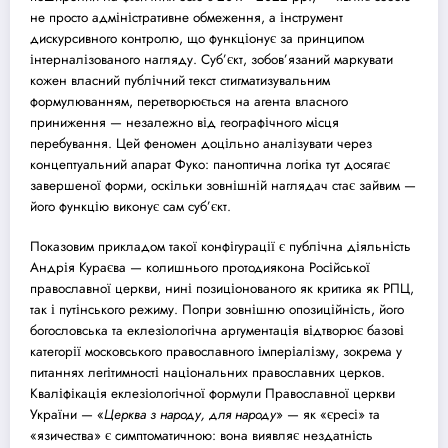
не просто адміністративне обмеження, а інструмент
дискурсивного контролю, що функціонує за принципом
інтерналізованого нагляду. Суб’єкт, зобов’язаний маркувати
кожен власний публічний текст стигматизувальним
формулюванням, перетворюється на агента власного
приниження — незалежно від географічного місця
перебування. Цей феномен доцільно аналізувати через
концептуальний апарат Фуко: паноптична логіка тут досягає
завершеної форми, оскільки зовнішній наглядач стає зайвим —
його функцію виконує сам суб’єкт.
Показовим прикладом такої конфігурації є публічна діяльність
Андрія Кураєва — колишнього протодиякона Російської
православної церкви, нині позиціонованого як критика як РПЦ,
так і путінського режиму. Попри зовнішню опозиційність, його
богословська та еклезіологічна аргументація відтворює базові
категорії московського православного імперіалізму, зокрема у
питаннях легітимності національних православних церков.
Кваліфікація еклезіологічної формули Православної церкви
України — «
Церква з народу, для народу
» — як «єресі» та
«язичества» є симптоматичною: вона виявляє нездатність