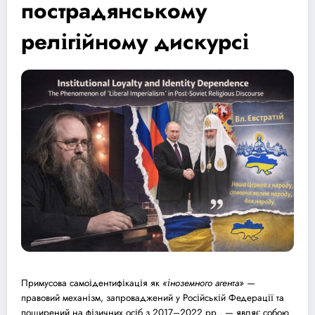
пострадянському
релігійному дискурсі
Примусова самоідентифікація як
«іноземного агента»
—
правовий механізм, запроваджений у Російській Федерації та
поширений на фізичних осіб з 2017–2022 рр., — являє собою