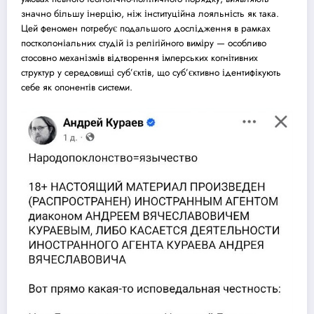
значно більшу інерцію, ніж інституційна лояльність як така.
Цей феномен потребує подальшого дослідження в рамках
постколоніальних студій із релігійного виміру — особливо
стосовно механізмів відтворення імперських когнітивних
структур у середовищі суб’єктів, що суб’єктивно ідентифікують
себе як опонентів системи.