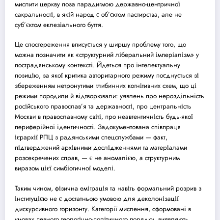
мислити церкву поза парадигмою державно-центричної
сакральності, в якій народ є об’єктом пастирства, але не
суб’єктом еклезіального буття.
Це спостереження вписується у ширшу проблему того, що
можна позначити як «структурний ліберальний імперіалізм» у
пострадянському контексті. Йдеться про інтелектуальну
позицію, за якої критика авторитарного режиму поєднується зі
збереженням нетронутими глибинних когнітивних схем, що ці
режими породили й відтворювали: уявлень про нероздільність
російського православ’я та державності, про центральність
Москви в православному світі, про неавтентичність будь-якої
периферійної ідентичності. Задокументована співпраця
ієрархії РПЦ з радянськими спецслужбами — факт,
підтверджений архівними дослідженнями та матеріалами
розсекречених справ, — є не аномалією, а структурним
виразом цієї симбіотичної моделі.
Таким чином, фізична еміграція та навіть формальний розрив з
інституцією не є достатньою умовою для деколонізації
дискурсивного горизонту. Категорії мислення, сформовані в
умовах певного теологічно-політичного порядку, виявляють