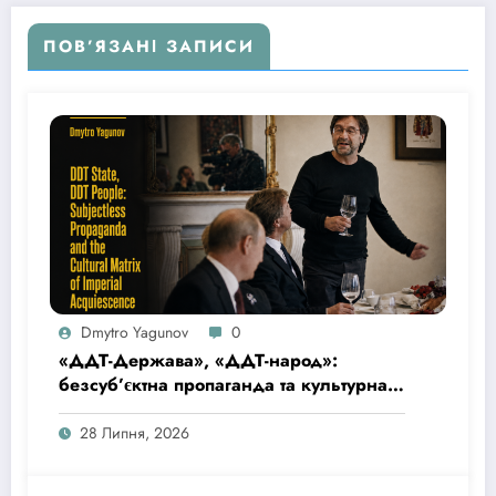
ПОВ’ЯЗАНІ ЗАПИСИ
Dmytro Yagunov
0
«ДДТ-Держава», «ДДТ-народ»:
безсуб’єктна пропаганда та культурна
матриця імперської покірності
28 Липня, 2026