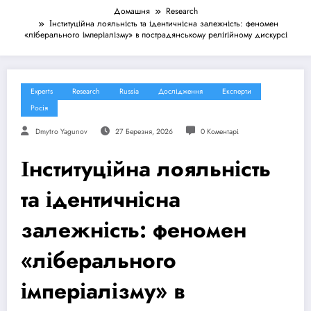
Домашня
Research
Інституційна лояльність та ідентичнісна залежність: феномен
«ліберального імперіалізму» в пострадянському релігійному дискурсі
Experts
Research
Russia
Дослідження
Експерти
Росія
Dmytro Yagunov
27 Березня, 2026
0 Коментарі
Інституційна лояльність
та ідентичнісна
залежність: феномен
«ліберального
імперіалізму» в