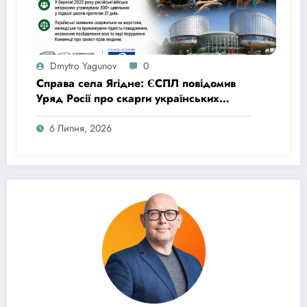
Dmytro Yagunov
0
Справа села Ягідне: ЄСПЛ повідомив
Уряд Росії про скарги українських
цивільних осіб, яких місяць утримували
в підвалі школи
6 Липня, 2026